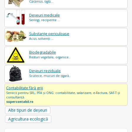
Cărămizi, tiglă...
Deșeuri medicale
Seringi, recipente ...
Substanțe periculoase
Acizi, solvenți ...
Biodegradabile
Resturi vegetale, organice..
Deșeuri reziduale
Scutece, mucuri de țigară..
Contabilitate fără griji
Servicii pentru SRL, PFA și ONG: contabilitate, salarizare, e-Factura, SAF-T și
consultanță.
supercontabil.ro
Alte tipuri de deșeuri
Agricultura ecologică