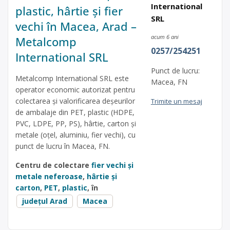
International
plastic, hârtie și fier
SRL
vechi în Macea, Arad –
acum 6 ani
Metalcomp
0257/254251
International SRL
Punct de lucru:
Metalcomp International SRL este
Macea, FN
operator economic autorizat pentru
colectarea și valorificarea deșeurilor
Trimite un mesaj
de ambalaje din PET, plastic (HDPE,
PVC, LDPE, PP, PS), hârtie, carton și
metale (oțel, aluminiu, fier vechi), cu
punct de lucru în Macea, FN.
Centru de colectare
fier vechi și
metale neferoase
,
hârtie și
carton
,
PET
,
plastic
, în
județul Arad
Macea