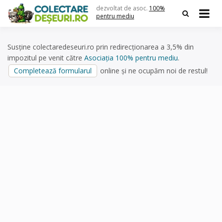
Skip
dezvoltat de asoc.
100%
to
pentru mediu
content
Susține colectaredeseuri.ro prin redirecționarea a 3,5% din
impozitul pe venit către
Asociația 100% pentru mediu
.
Completează formularul
online și ne ocupăm noi de restul!