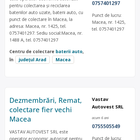
0757401297
pentru colectarea și reciclarea
bateriilor auto uzate, baterii auto, cu
Punct de lucru:
punct de colectare în Macea, la
Macea, nr. 1425,
adresa: Macea, nr. 1425, tel.
tel. 0757401297
0757401297. Sediu social:Macea, nr.
1488 A, tel. 0757401297
Centru de colectare
baterii auto
,
în
județul Arad
Macea
Dezmembrări, Remat,
Vastav
Autovest SRL
colectare fier vechi
Macea
acum 6 ani
0755505549
VASTAV AUTOVEST SRL este
Punct de lucru:
operator economic autorizat pentru