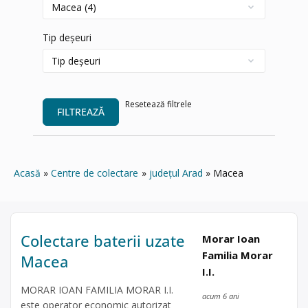
Tip deșeuri
Resetează filtrele
FILTREAZĂ
Acasă
Centre de colectare
județul Arad
Macea
Colectare baterii uzate
Morar Ioan
Familia Morar
Macea
I.I.
MORAR IOAN FAMILIA MORAR I.I.
acum 6 ani
este operator economic autorizat