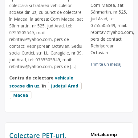
Com Macea, sat
colectara și tratarea vehiculelor
Sânmartin, nr 525,
scoase din uz, cu punct de colectare
jud Arad, tel:
în Macea, la adresa: Com Macea, sat
0755505549, mail:
Sânmartin, nr 525, jud Arad, tel:
rebritavi@yahoo.com
,
0755505549, mail:
pers de contact:
rebritavi@yahoo.com
, pers de
Rebrișorean
contact: Rebrișorean Octavian. Sediu
Octavian
social:Curtici, str. I.L. Caragiale, nr 39,
jud Arad, tel: 0755505549, mail:
Trimite un mesaj
rebritavi@yahoo.com
, pers de […]
Centru de colectare
vehicule
scoase din uz
, în
județul Arad
Macea
Colectare PET-uri,
Metalcomp