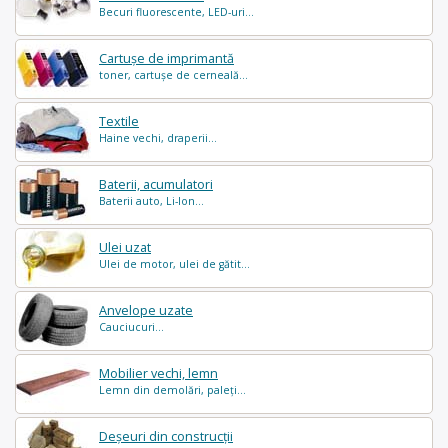
Becuri fluorescente, LED-uri...
Cartușe de imprimantă
toner, cartușe de cerneală...
Textile
Haine vechi, draperii...
Baterii, acumulatori
Baterii auto, Li-Ion...
Ulei uzat
Ulei de motor, ulei de gătit...
Anvelope uzate
Cauciucuri...
Mobilier vechi, lemn
Lemn din demolări, paleți...
Deșeuri din construcții