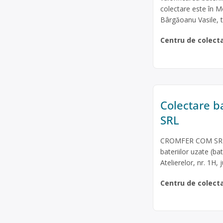
colectare este în M
Bârgăoanu Vasile, 
Centru de colect
Colectare b
SRL
CROMFER COM SRL es
bateriilor uzate (ba
Atelierelor, nr. 1H,
Centru de colect