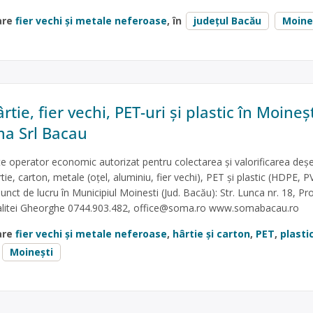
are
fier vechi și metale neferoase
, în
județul Bacău
Moine
tie, fier vechi, PET-uri și plastic în Moineșt
a Srl Bacau
 operator economic autorizat pentru colectarea și valorificarea deșe
ie, carton, metale (oțel, aluminiu, fier vechi), PET și plastic (HDPE, P
unct de lucru în Municipiul Moinesti (Jud. Bacău): Str. Lunca nr. 18, P
alitei Gheorghe 0744.903.482,
office@soma.ro
www.somabacau.ro
are
fier vechi și metale neferoase
,
hârtie și carton
,
PET
,
plasti
Moinești