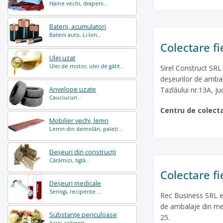
Haine vechi, draperii...
Baterii, acumulatori
Baterii auto, Li-Ion...
Colectare fi
Ulei uzat
Ulei de motor, ulei de gătit...
Sirel Construct SRL
deșeurilor de ambala
Tazlăului nr.13A, ju
Anvelope uzate
Cauciucuri...
Centru de colect
Mobilier vechi, lemn
Lemn din demolări, paleți...
Deșeuri din construcții
Cărămizi, tiglă...
Colectare fi
Deșeuri medicale
Seringi, recipente ...
Rec Business SRL es
de ambalaje din meta
Substanțe periculoase
25.