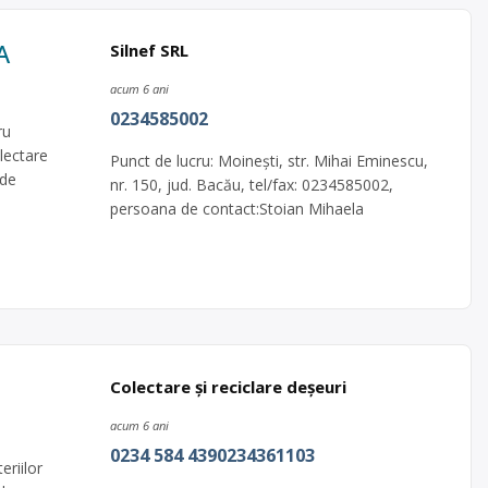
A
Silnef SRL
acum 6 ani
0234585002
ru
olectare
Punct de lucru: Moineşti, str. Mihai Eminescu,
 de
nr. 150, jud. Bacău, tel/fax: 0234585002,
persoana de contact:Stoian Mihaela
Colectare și reciclare deșeuri
acum 6 ani
0234 584 4390234361103
riilor