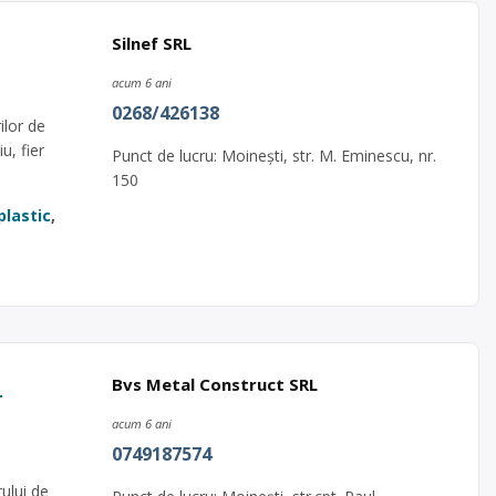
Silnef SRL
acum 6 ani
0268/426138
ilor de
u, fier
Punct de lucru: Moinești, str. M. Eminescu, nr.
150
plastic
,
L
Bvs Metal Construct SRL
acum 6 ani
0749187574
rului de