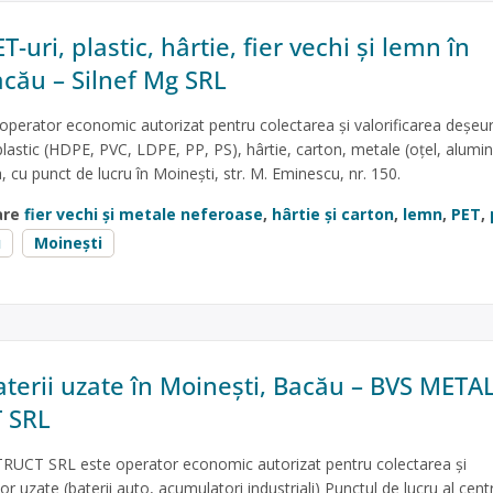
T-uri, plastic, hârtie, fier vechi și lemn în
acău – Silnef Mg SRL
operator economic autorizat pentru colectarea și valorificarea deșeur
lastic (HDPE, PVC, LDPE, PP, PS), hârtie, carton, metale (oțel, alumini
a, cu punct de lucru în Moinești, str. M. Eminescu, nr. 150.
are
fier vechi și metale neferoase
,
hârtie și carton
,
lemn
,
PET
,
u
Moinești
aterii uzate în Moinești, Bacău – BVS META
 SRL
CT SRL este operator economic autorizat pentru colectarea și
lor uzate (baterii auto, acumulatori industriali) Punctul de lucru al cent