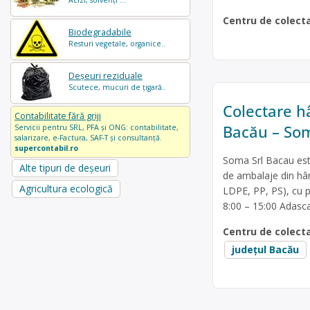
Acizi, solvenți ...
Centru de colect
Biodegradabile
Resturi vegetale, organice..
Deșeuri reziduale
Scutece, mucuri de țigară..
Colectare hâr
Contabilitate fără griji
Bacău – Som
Servicii pentru SRL, PFA și ONG: contabilitate,
salarizare, e-Factura, SAF-T și consultanță.
supercontabil.ro
Soma Srl Bacau este
Alte tipuri de deșeuri
de ambalaje din hârt
Agricultura ecologică
LDPE, PP, PS), cu p
8:00 – 15:00 Adasc
Centru de colect
județul Bacău