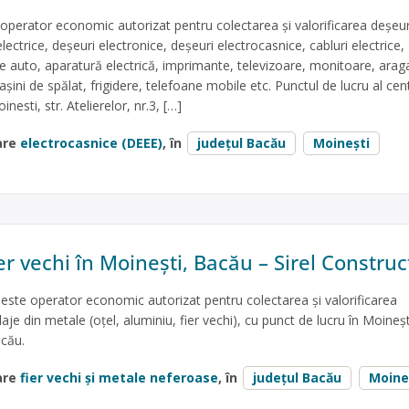
erator economic autorizat pentru colectarea și valorificarea deșeur
lectrice, deșeuri electronice, deșeuri electrocasnice, cabluri electrice,
je auto, aparatură electrică, imprimante, televizoare, monitoare, araga
așini de spălat, frigidere, telefoane mobile etc. Punctul de lucru al cen
nesti, str. Atelierelor, nr.3, […]
are
electrocasnice (DEEE)
, în
județul Bacău
Moinești
er vechi în Moinești, Bacău – Sirel Construc
 este operator economic autorizat pentru colectarea și valorificarea
je din metale (oțel, aluminiu, fier vechi), cu punct de lucru în Moinești
acău.
are
fier vechi și metale neferoase
, în
județul Bacău
Moine