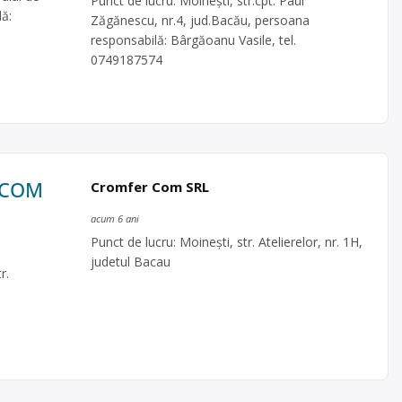
Punct de lucru: Moineşti, str.cpt. Paul
lă:
Zăgănescu, nr.4, jud.Bacău, persoana
responsabilă: Bârgăoanu Vasile, tel.
0749187574
R COM
Cromfer Com SRL
acum 6 ani
Punct de lucru: Moineşti, str. Atelierelor, nr. 1H,
judetul Bacau
r.