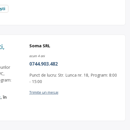
ști
i,
Soma SRL
acum 4 ani
0744.903.482
urilor
VC,
Punct de lucru: Str. Lunca nr. 18, Program: 8:00
rogram:
- 15:00
Trimite un mesaj
c
, în