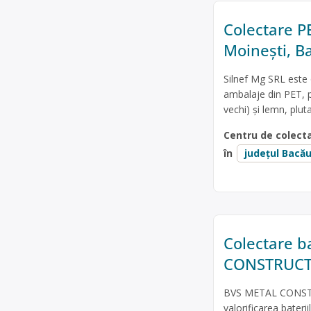
Colectare PE
Moinești, B
Silnef Mg SRL este 
ambalaje din PET, p
vechi) și lemn, plut
Centru de colect
în
județul Bacă
Colectare b
CONSTRUCT
BVS METAL CONSTRU
valorificarea baterii