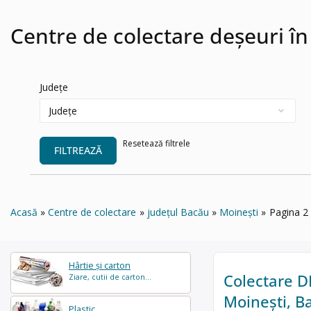
Centre de colectare deșeuri în
Județe
Resetează filtrele
FILTREAZĂ
Acasă
Centre de colectare
județul Bacău
Moinești
Pagina 2
Hârtie și carton
Colectare DE
Ziare, cutii de carton...
Moinești, B
Plastic