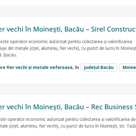
er vechi în Moinești, Bacău – Sirel Construc
 este operator economic autorizat pentru colectarea și valorificarea
je din metale (oțel, aluminiu, fier vechi), cu punct de lucru în Moinești
d. Bacău.
are
fier vechi și metale neferoase
, în
județul Bacău
Moine
er vechi în Moinești, Bacău – Rec Business
te operator economic autorizat pentru colectarea și valorificarea de
le (oțel, aluminiu, fier vechi), cu punct de lucru în Moinești, str. Tazlă