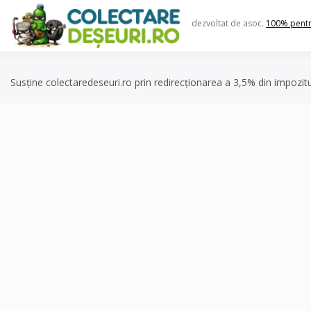
Skip
to
dezvoltat de asoc.
100% pent
content
Susține colectaredeseuri.ro prin redirecționarea a 3,5% din impozit