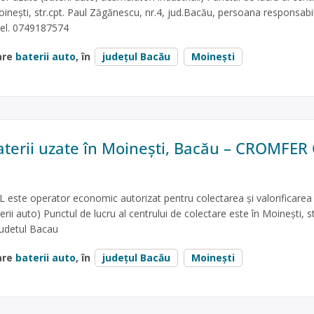
oineşti, str.cpt. Paul Zăgănescu, nr.4, jud.Bacău, persoana responsabi
tel. 0749187574
are
baterii auto
, în
județul Bacău
Moinești
aterii uzate în Moinești, Bacău – CROMFE
te operator economic autorizat pentru colectarea și valorificarea
terii auto) Punctul de lucru al centrului de colectare este în Moineşti, st
 judetul Bacau
are
baterii auto
, în
județul Bacău
Moinești