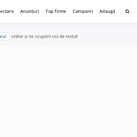
lectare
Anunțuri
Top firme
Campanii
Adaugă
rul
online și ne ocupăm noi de restul!