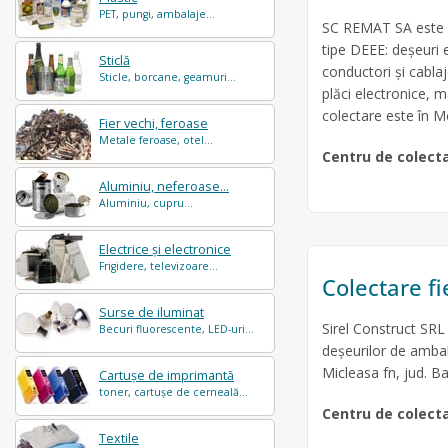
PET, pungi, ambalaje...
SC REMAT SA este op
tipe DEEE: deșeuri e
Sticlă
conductori și cabla
Sticle, borcane, geamuri...
plăci electronice, m
colectare este în Moi
Fier vechi, feroase
Metale feroase, otel...
Centru de colect
Aluminiu, neferoase...
Aluminiu, cupru...
Electrice și electronice
Frigidere, televizoare...
Colectare fi
Surse de iluminat
Sirel Construct SRL
Becuri fluorescente, LED-uri...
deșeurilor de ambala
Micleasa fn, jud. B
Cartușe de imprimantă
toner, cartușe de cerneală...
Centru de colect
Textile