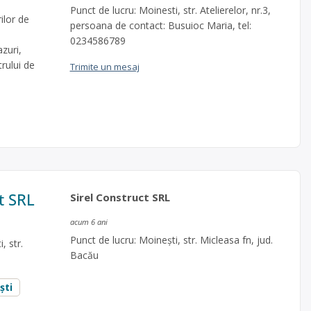
Punct de lucru: Moinesti, str. Atelierelor, nr.3,
ilor de
persoana de contact: Busuioc Maria, tel:
0234586789
zuri,
trului de
Trimite un mesaj
t SRL
Sirel Construct SRL
acum 6 ani
Punct de lucru: Moinești, str. Micleasa fn, jud.
, str.
Bacău
ști