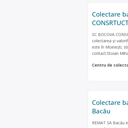
Colectare b
CONSRTUCT 
SC BOCOVA CONSRTU
colectarea și valori
este în Moineşti, s
contact:Stoian Mih
Centru de colect
Colectare b
Bacău
REMAT SA Bacău este