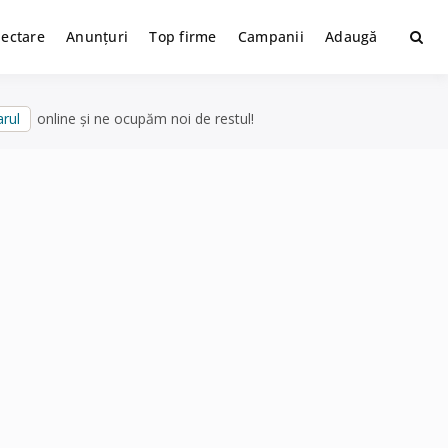
lectare
Anunțuri
Top firme
Campanii
Adaugă
rul
online și ne ocupăm noi de restul!