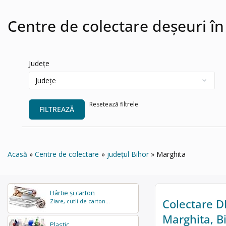
Centre de colectare deșeuri î
Județe
Resetează filtrele
FILTREAZĂ
Acasă
Centre de colectare
județul Bihor
Marghita
Hârtie și carton
Colectare DE
Ziare, cutii de carton...
Marghita, B
Plastic