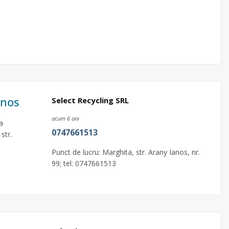
anos
Select Recycling SRL
acum 6 ani
a
0747661513
str.
Punct de lucru: Marghita, str. Arany Ianos, nr.
99; tel: 0747661513