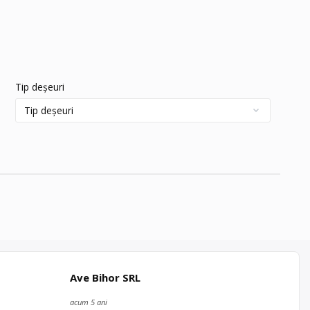
Tip deșeuri
Ave Bihor SRL
acum 5 ani