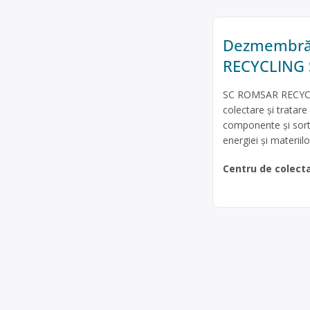
Dezmembrăr
RECYCLING 
SC ROMSAR RECYCLIN
colectare şi tratar
componente și sortar
energiei și materiilo
Centru de colect