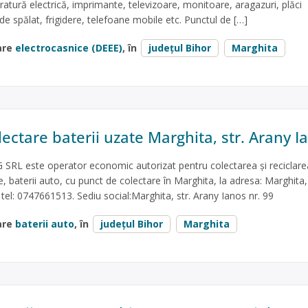
ratură electrică, imprimante, televizoare, monitoare, aragazuri, plăci
de spălat, frigidere, telefoane mobile etc. Punctul de […]
are
electrocasnice (DEEE)
, în
județul Bihor
Marghita
ectare baterii uzate Marghita, str. Arany I
RL este operator economic autorizat pentru colectarea și reciclare
e, baterii auto, cu punct de colectare în Marghita, la adresa: Marghita, 
 tel: 0747661513. Sediu social:Marghita, str. Arany Ianos nr. 99
are
baterii auto
, în
județul Bihor
Marghita