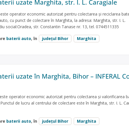
terii uzate Marghita, str. I. L. Caragiale
te operator economic autorizat pentru colectarea și reciclarea bater
auto, cu punct de colectare în Marghita, la adresa: Marghita, str. I. L.
ediu social:Oradea, str. Constantin Tanase nr. 13, tel. 0744511335
are
baterii auto
, în
județul Bihor
Marghita
aterii uzate în Marghita, Bihor – INFERAL 
e operator economic autorizat pentru colectarea și valorificarea bat
 Punctul de lucru al centrului de colectare este în Marghita, str. I. L. Ca
are
baterii auto
, în
județul Bihor
Marghita