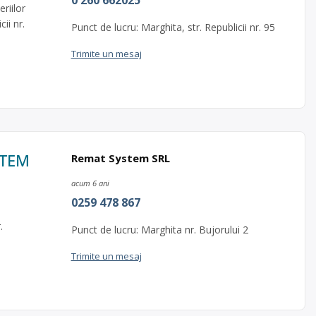
0 260 662025
riilor
ii nr.
Punct de lucru: Marghita, str. Republicii nr. 95
Trimite un mesaj
STEM
Remat System SRL
acum 6 ani
0259 478 867
.
Punct de lucru: Marghita nr. Bujorului 2
Trimite un mesaj