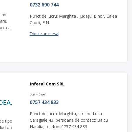
0732 690 744
luri
Punct de lucru: Marghita , judeţul Bihor, Calea
are,
Crucii, F.N.
ucru al
Trimite un mesaj
Inferal Com SRL
acum 5 ani
DEA,
0757 434 833
Punct de lucru: Marghita, str. Ion Luca
Caragiale,43, persoana de contact: Baicu
de tipe
Natalia, telefon: 0757 434 833
ductori