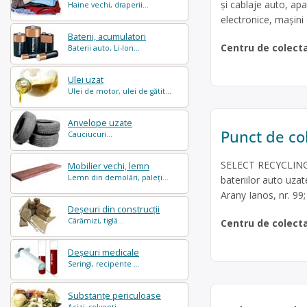
și cablaje auto, apa
Haine vechi, draperii...
electronice, mașini 
Baterii, acumulatori
Centru de colect
Baterii auto, Li-Ion...
Ulei uzat
Ulei de motor, ulei de gătit...
Anvelope uzate
Punct de col
Cauciucuri...
SELECT RECYCLING S
Mobilier vechi, lemn
Lemn din demolări, paleți...
bateriilor auto uzat
Arany Ianos, nr. 99;
Deșeuri din construcții
Cărămizi, tiglă...
Centru de colect
Deșeuri medicale
Seringi, recipente ...
Substanțe periculoase