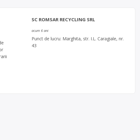
SC ROMSAR RECYCLING SRL
acum 6 ani
Punct de lucru: Marghita, str. I.L. Caragiale, nr.
de
43
or
arii