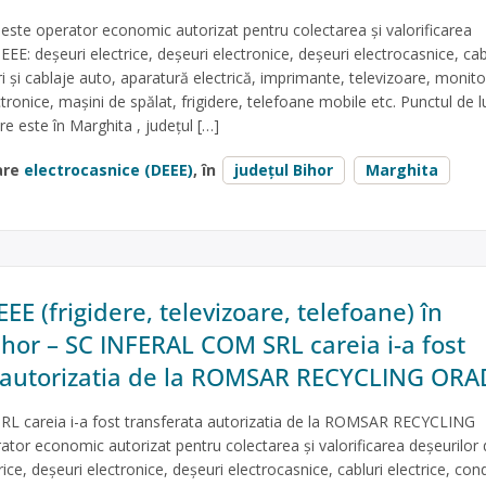
ste operator economic autorizat pentru colectarea și valorificarea
EEE: deșeuri electrice, deșeuri electronice, deșeuri electrocasnice, cab
ri și cablaje auto, aparatură electrică, imprimante, televizoare, monito
ctronice, mașini de spălat, frigidere, telefoane mobile etc. Punctul de l
re este în Marghita , judeţul […]
are
electrocasnice (DEEE)
, în
județul Bihor
Marghita
EE (frigidere, televizoare, telefoane) în
ihor – SC INFERAL COM SRL careia i-a fost
 autorizatia de la ROMSAR RECYCLING ORA
 careia i-a fost transferata autorizatia de la ROMSAR RECYCLING
or economic autorizat pentru colectarea și valorificarea deșeurilor 
ice, deșeuri electronice, deșeuri electrocasnice, cabluri electrice, con