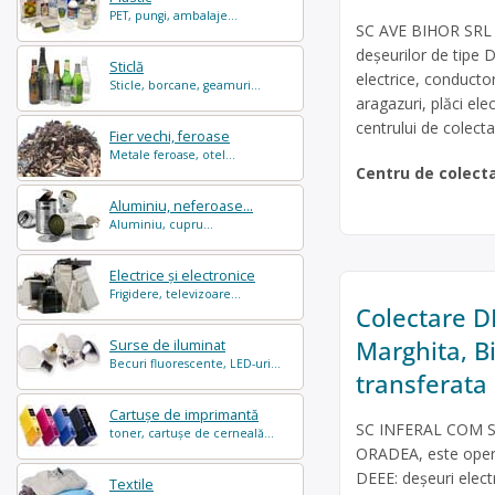
PET, pungi, ambalaje...
SC AVE BIHOR SRL e
deșeurilor de tipe D
Sticlă
electrice, conducto
Sticle, borcane, geamuri...
aragazuri, plăci ele
centrului de colecta
Fier vechi, feroase
Metale feroase, otel...
Centru de colect
Aluminiu, neferoase...
Aluminiu, cupru...
Electrice și electronice
Frigidere, televizoare...
Colectare DE
Marghita, B
Surse de iluminat
Becuri fluorescente, LED-uri...
transferata
Cartușe de imprimantă
SC INFERAL COM SRL
toner, cartușe de cerneală...
ORADEA, este operat
DEEE: deșeuri electr
Textile