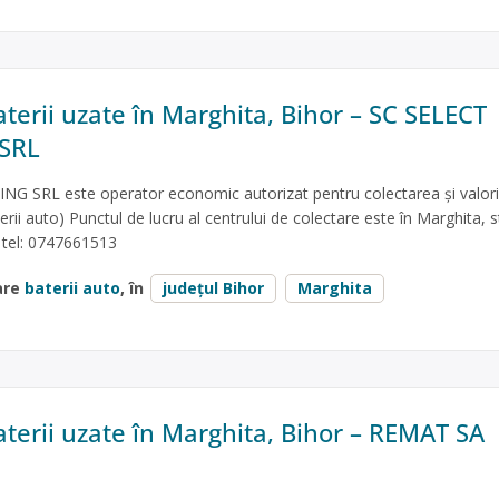
terii uzate în Marghita, Bihor – SC SELECT
SRL
G SRL este operator economic autorizat pentru colectarea și valori
terii auto) Punctul de lucru al centrului de colectare este în Marghita, st
; tel: 0747661513
are
baterii auto
, în
județul Bihor
Marghita
aterii uzate în Marghita, Bihor – REMAT SA