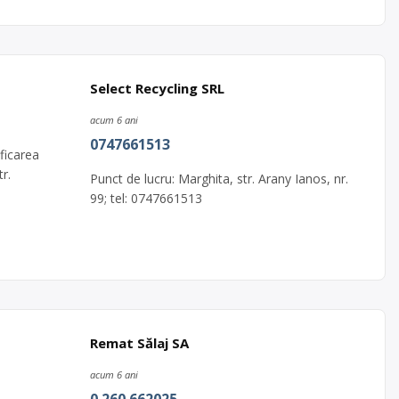
Select Recycling SRL
acum 6 ani
0747661513
ficarea
r.
Punct de lucru: Marghita, str. Arany Ianos, nr.
99; tel: 0747661513
Remat Sălaj SA
acum 6 ani