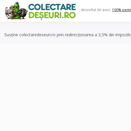
Skip
to
dezvoltat de asoc.
100% pent
content
Susține colectaredeseuri.ro prin redirecționarea a 3,5% din impozit