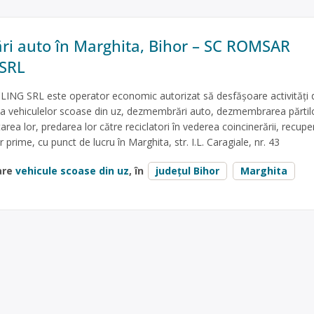
i auto în Marghita, Bihor – SC ROMSAR
SRL
G SRL este operator economic autorizat să desfăşoare activităţi 
e a vehiculelor scoase din uz, dezmembrări auto, dezmembrarea părtil
ea lor, predarea lor către reciclatori în vederea coincinerării, recuper
r prime, cu punct de lucru în Marghita, str. I.L. Caragiale, nr. 43
are
vehicule scoase din uz
, în
județul Bihor
Marghita