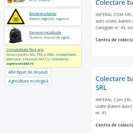
Colectare ba
Acizi, solvenți ...
Biodegradabile
INFERAL COM SRL es
Resturi vegetale, organice..
auto uzate, baterii 
Caragiale nr. 43. S
Deșeuri reziduale
Scutece, mucuri de țigară..
Centru de colect
Contabilitate fără griji
Servicii pentru SRL, PFA și ONG: contabilitate,
salarizare, e-Factura, SAF-T și consultanță.
supercontabil.ro
Alte tipuri de deșeuri
Colectare b
Agricultura ecologică
SRL
INFERAL Com SRL est
uzate (baterii auto)
nr. 43
Centru de colect