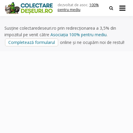
Skip
dezvoltat de asoc.
100%
to
pentru mediu
content
Susține colectaredeseuri.ro prin redirecționarea a 3,5% din
impozitul pe venit către
Asociația 100% pentru mediu
.
Completează formularul
online și ne ocupăm noi de restul!