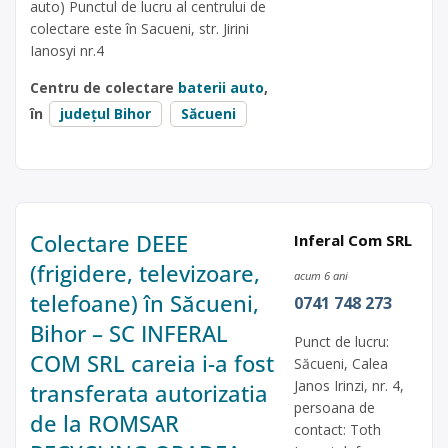
auto) Punctul de lucru al centrului de
colectare este în Sacueni, str. Jirini
Ianosyi nr.4
Centru de colectare
baterii auto
,
în
județul Bihor
Săcueni
Colectare DEEE
Inferal Com SRL
(frigidere, televizoare,
acum 6 ani
telefoane) în Săcueni,
0741 748 273
Bihor – SC INFERAL
Punct de lucru:
COM SRL careia i-a fost
Săcueni, Calea
Janos Irinzi, nr. 4,
transferata autorizatia
persoana de
de la ROMSAR
contact: Toth