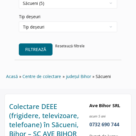
Tip deșeuri
Resetează filtrele
FILTREAZĂ
Acasă
Centre de colectare
județul Bihor
Săcueni
Colectare DEEE
Ave Bihor SRL
(frigidere, televizoare,
acum 5 ani
telefoane) în Săcueni,
0732 690 744
Bihor – SC AVE BIHOR