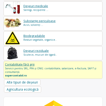
Deșeuri medicale
Seringi, recipente ...
Substanțe periculoase
Acizi, solvenți ...
Biodegradabile
Resturi vegetale, organice..
Deșeuri reziduale
Scutece, mucuri de țigară..
Contabilitate fără griji
Servicii pentru SRL, PFA și ONG: contabilitate, salarizare, e-Factura, SAF-T și
consultanță.
supercontabil.ro
Alte tipuri de deșeuri
Agricultura ecologică