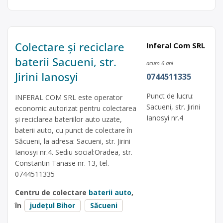
Colectare și reciclare
Inferal Com SRL
baterii Sacueni, str.
acum 6 ani
Jirini Ianosyi
0744511335
Punct de lucru:
INFERAL COM SRL este operator
Sacueni, str. Jirini
economic autorizat pentru colectarea
Ianosyi nr.4
și reciclarea bateriilor auto uzate,
baterii auto, cu punct de colectare în
Săcueni, la adresa: Sacueni, str. Jirini
Ianosyi nr.4. Sediu social:Oradea, str.
Constantin Tanase nr. 13, tel.
0744511335
Centru de colectare
baterii auto
,
în
județul Bihor
Săcueni