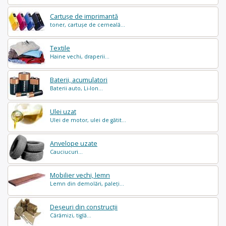
Cartușe de imprimantă
toner, cartușe de cerneală...
Textile
Haine vechi, draperii...
Baterii, acumulatori
Baterii auto, Li-Ion...
Ulei uzat
Ulei de motor, ulei de gătit...
Anvelope uzate
Cauciucuri...
Mobilier vechi, lemn
Lemn din demolări, paleți...
Deșeuri din construcții
Cărămizi, tiglă...