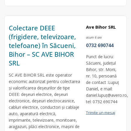
Colectare DEEE
Ave Bihor SRL
(frigidere, televizoare,
acum 6 ani
telefoane) în Săcueni,
0732 690744
Bihor – SC AVE BIHOR
Punct de lucru:
SRL
Săcueni, judeţul
Bihor, str. Morii,
SC AVE BIHOR SRL este operator
nr. 10, persoană
economic autorizat pentru colectarea
de contact :Lupuţ
și valorificarea deșeurilor de tipe
Daniel, e mail:
DEEE: deșeuri electrice, deșeuri
daniel.lupuţ@avero.ro,
electronice, deșeuri electrocasnice,
tel: 0732 690744
cabluri electrice, conductori și cablaje
Trimite un mesaj
auto, aparatură electrică,
imprimante, televizoare, monitoare,
aragazuri, plăci electronice, mașini de