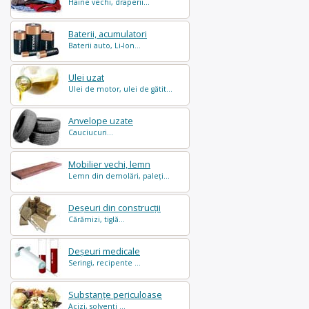
Haine vechi, draperii...
Baterii, acumulatori
Baterii auto, Li-Ion...
Ulei uzat
Ulei de motor, ulei de gătit...
Anvelope uzate
Cauciucuri...
Mobilier vechi, lemn
Lemn din demolări, paleți...
Deșeuri din construcții
Cărămizi, tiglă...
Deșeuri medicale
Seringi, recipente ...
Substanțe periculoase
Acizi, solvenți ...