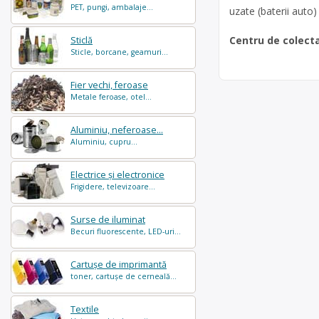
PET, pungi, ambalaje...
uzate (baterii auto)
Centru de colect
Sticlă
Sticle, borcane, geamuri...
Fier vechi, feroase
Metale feroase, otel...
Aluminiu, neferoase...
Aluminiu, cupru...
Electrice și electronice
Frigidere, televizoare...
Surse de iluminat
Becuri fluorescente, LED-uri...
Cartușe de imprimantă
toner, cartușe de cerneală...
Textile