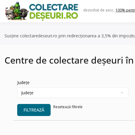
Skip
to
dezvoltat de asoc.
100% pent
content
Susține colectaredeseuri.ro prin redirecționarea a 3,5% din impozit
Centre de colectare deșeuri în
Județe
Resetează filtrele
FILTREAZĂ