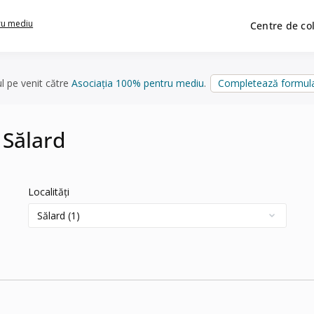
ru mediu
Centre de co
ul pe venit către
Asociația 100% pentru mediu
.
Completează formula
 Sălard
Localități