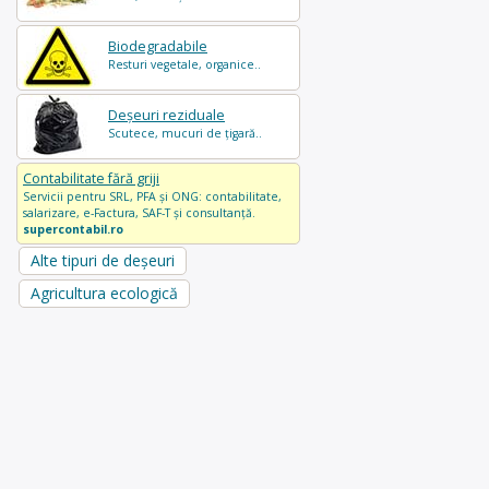
Biodegradabile
Resturi vegetale, organice..
Deșeuri reziduale
Scutece, mucuri de țigară..
Contabilitate fără griji
Servicii pentru SRL, PFA și ONG: contabilitate,
salarizare, e-Factura, SAF-T și consultanță.
supercontabil.ro
Alte tipuri de deșeuri
Agricultura ecologică