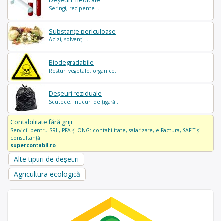
Deșeuri medicale
Seringi, recipente ...
Substanțe periculoase
Acizi, solvenți ...
Biodegradabile
Resturi vegetale, organice..
Deșeuri reziduale
Scutece, mucuri de țigară..
Contabilitate fără griji
Servicii pentru SRL, PFA și ONG: contabilitate, salarizare, e-Factura, SAF-T și
consultanță.
supercontabil.ro
Alte tipuri de deșeuri
Agricultura ecologică