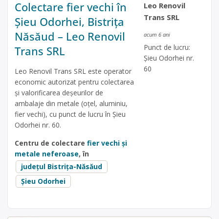
Colectare fier vechi în
Leo Renovil
Trans SRL
Șieu Odorhei, Bistrița
Năsăud – Leo Renovil
acum 6 ani
Punct de lucru:
Trans SRL
Șieu Odorhei nr.
60
Leo Renovil Trans SRL este operator
economic autorizat pentru colectarea
și valorificarea deșeurilor de
ambalaje din metale (oțel, aluminiu,
fier vechi), cu punct de lucru în Șieu
Odorhei nr. 60.
Centru de colectare
fier vechi și
metale neferoase
, în
județul Bistrița-Năsăud
Șieu Odorhei