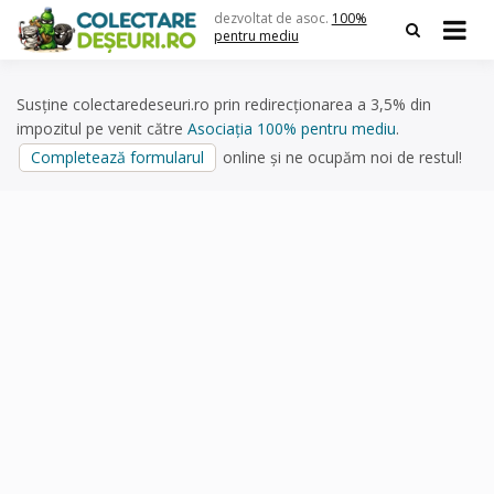
Skip
dezvoltat de asoc.
100%
to
pentru mediu
content
Susține colectaredeseuri.ro prin redirecționarea a 3,5% din
impozitul pe venit către
Asociația 100% pentru mediu
.
Completează formularul
online și ne ocupăm noi de restul!