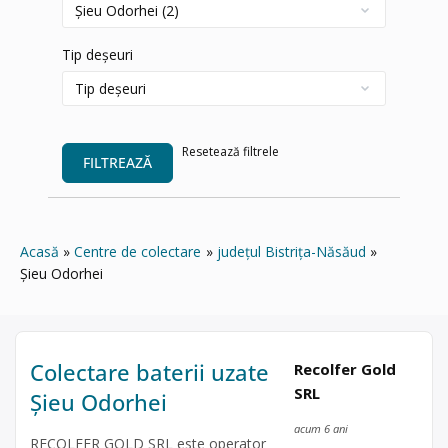
Tip deșeuri
Resetează filtrele
FILTREAZĂ
Acasă
Centre de colectare
județul Bistrița-Năsăud
Șieu Odorhei
Colectare baterii uzate
Recolfer Gold
SRL
Șieu Odorhei
acum 6 ani
RECOLFER GOLD SRL este operator