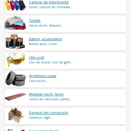
Cartușe de imprimantă
toner, cartușe de cerneală...
Textile
Haine vechi, draperii...
Baterii, acumulatori
Baterii auto, Li-Ion...
Ulei uzat
Ulei de motor, ulei de gătit...
Anvelope uzate
Cauciucuri...
Mobilier vechi, lemn
Lemn din demolări, paleți...
Deșeuri din construcții
Cărămizi, tiglă...