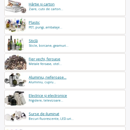
Hârtie și carton
Ziare, cutii de carton...
Plastic
PET, pungi, ambalaje...
Sticlă
Sticle, borcane, geamuri...
Fier vechi, feroase
Metale feroase, otel...
Aluminiu, neferoase...
Aluminiu, cupru...
Electrice și electronice
Frigidere, televizoare...
Surse de iluminat
Becuri fluorescente, LED-uri...