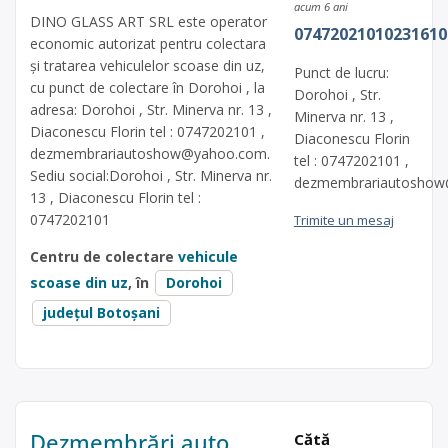
acum 6 ani
DINO GLASS ART SRL este operator
07472021010231610
economic autorizat pentru colectara
și tratarea vehiculelor scoase din uz,
Punct de lucru:
cu punct de colectare în Dorohoi , la
Dorohoi , Str.
adresa: Dorohoi , Str. Minerva nr. 13 ,
Minerva nr. 13 ,
Diaconescu Florin tel : 0747202101 ,
Diaconescu Florin
dezmembrariautoshow@yahoo.com
.
tel : 0747202101 ,
Sediu social:Dorohoi , Str. Minerva nr.
dezmembrariautosho
13 , Diaconescu Florin tel :
0747202101
Trimite un mesaj
Centru de colectare
vehicule
scoase din uz
, în
Dorohoi
județul Botoșani
Dezmembrări auto,
Cătă