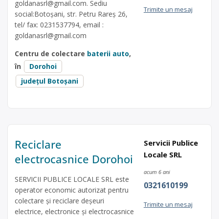
goldanasrl@gmail.com
. Sediu
Trimite un mesaj
social:Botoșani, str. Petru Rareș 26,
tel/ fax: 0231537794, email :
goldanasrl@gmail.com
Centru de colectare
baterii auto
,
în
Dorohoi
județul Botoșani
Reciclare
Servicii Publice
Locale SRL
electrocasnice Dorohoi
acum 6 ani
SERVICII PUBLICE LOCALE SRL este
0321610199
operator economic autorizat pentru
colectare și reciclare deșeuri
Trimite un mesaj
electrice, electronice și electrocasnice