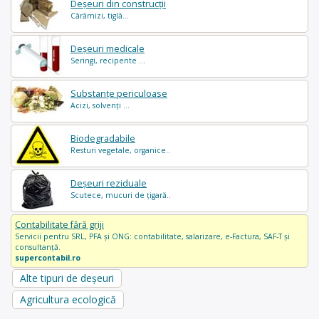
Deșeuri din construcții
Cărămizi, tiglă...
Deșeuri medicale
Seringi, recipente ...
Substanțe periculoase
Acizi, solvenți ...
Biodegradabile
Resturi vegetale, organice..
Deșeuri reziduale
Scutece, mucuri de țigară..
Contabilitate fără griji
Servicii pentru SRL, PFA și ONG: contabilitate, salarizare, e-Factura, SAF-T și
consultanță.
supercontabil.ro
Alte tipuri de deșeuri
Agricultura ecologică