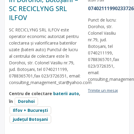
acum 5 ani
SC RECICLYNG SRL
07402111990233726
ILFOV
Punct de lucru:
Dorohoi, str.
SC RECICLYNG SRL ILFOV este
Colonel Vasiliu
operator economic autorizat pentru
nr.79, jud.
colectarea și valorificarea bateriilor
Botoşani, tel
uzate (baterii auto) Punctul de lucru
0740211199,
al centrului de colectare este în
0788365701,fax
Dorohoi, str. Colonel Vasiliu nr.79,
023/3726351,
jud. Botoşani, tel 0740211199,
email:
0788365701,fax 023/3726351, email:
consulting_managemen
consulting_management_star@yahoo.com
Trimite un mesaj
Centru de colectare
baterii auto
,
în
Dorohoi
Ilfov + București
județul Botoșani