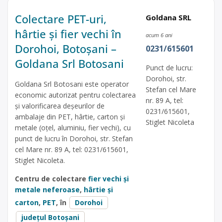
Colectare PET-uri,
Goldana SRL
hârtie și fier vechi în
acum 6 ani
Dorohoi, Botoșani –
0231/615601
Goldana Srl Botosani
Punct de lucru:
Dorohoi, str.
Goldana Srl Botosani este operator
Stefan cel Mare
economic autorizat pentru colectarea
nr. 89 A, tel:
și valorificarea deșeurilor de
0231/615601,
ambalaje din PET, hârtie, carton și
Stiglet Nicoleta
metale (oțel, aluminiu, fier vechi), cu
punct de lucru în Dorohoi, str. Stefan
cel Mare nr. 89 A, tel: 0231/615601,
Stiglet Nicoleta.
Centru de colectare
fier vechi și
metale neferoase
,
hârtie și
carton
,
PET
, în
Dorohoi
județul Botoșani