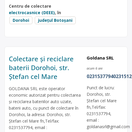
Centru de colectare
electrocasnice (DEEE)
, în
Dorohoi
județul Botoșani
Colectare și reciclare
Goldana SRL
baterii Dorohoi, str.
acum 6 ani
Ștefan cel Mare
02315377940231512
Punct de lucru:
GOLDANA SRL este operator
Dorohoi, str.
economic autorizat pentru colectarea
Ștefan cel Mare
și reciclarea bateriilor auto uzate,
fn,Tel/fax:
baterii auto, cu punct de colectare în
0231537794,
Dorohoi, la adresa: Dorohoi, str.
email :
Ștefan cel Mare fn,Tel/fax:
goldanasrl@gmail.com
0231537794, email :