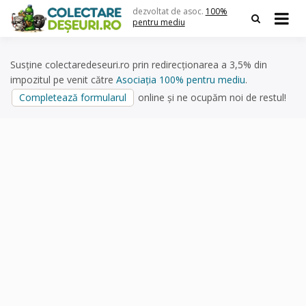
Skip
dezvoltat de asoc.
100%
to
pentru mediu
content
Susține colectaredeseuri.ro prin redirecționarea a 3,5% din
impozitul pe venit către
Asociația 100% pentru mediu
.
Completează formularul
online și ne ocupăm noi de restul!