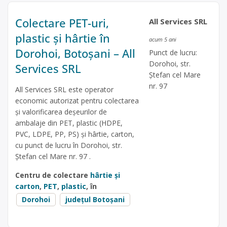
Colectare PET-uri,
All Services SRL
plastic și hârtie în
acum 5 ani
Dorohoi, Botoșani – All
Punct de lucru:
Dorohoi, str.
Services SRL
Ștefan cel Mare
nr. 97
All Services SRL este operator
economic autorizat pentru colectarea
și valorificarea deșeurilor de
ambalaje din PET, plastic (HDPE,
PVC, LDPE, PP, PS) și hârtie, carton,
cu punct de lucru în Dorohoi, str.
Ștefan cel Mare nr. 97 .
Centru de colectare
hârtie și
carton
,
PET
,
plastic
, în
Dorohoi
județul Botoșani