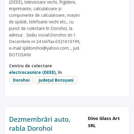
(DEEE), televizoare vechi, frigidere,
imprimante, calculatoare și
componente de calculatoare, mașini
de spălat, telefoane vechi etc., cu
punct de colectare în Dorohoi, la
adresa: . Sediu social:Dorohoi str.1
Decembrie nr.24 tel/fax.0321610199,
e-mail
spldorohoi@yahoo.com
; , jud.
BOTOSANI
Centru de colectare
electrocasnice (DEEE)
, în
Dorohoi
județul Botoșani
Dezmembrări auto,
Dino Glass Art
SRL
rabla Dorohoi