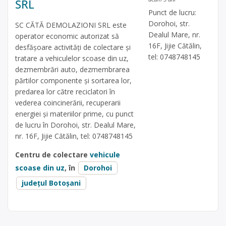
SRL
Punct de lucru:
Dorohoi, str.
SC CĂTĂ DEMOLAZIONI SRL este
Dealul Mare, nr.
operator economic autorizat să
16F, Jijie Cătălin,
desfăşoare activităţi de colectare şi
tel: 0748748145
tratare a vehiculelor scoase din uz,
dezmembrări auto, dezmembrarea
părtilor componente și sortarea lor,
predarea lor către reciclatori în
vederea coincinerării, recuperarii
energiei și materiilor prime, cu punct
de lucru în Dorohoi, str. Dealul Mare,
nr. 16F, Jijie Cătălin, tel: 0748748145
Centru de colectare
vehicule
scoase din uz
, în
Dorohoi
județul Botoșani