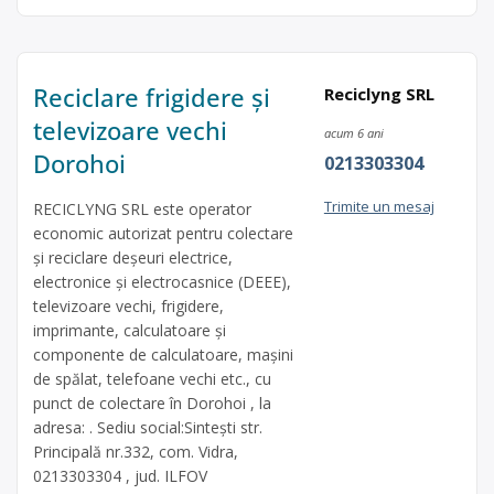
Reciclare frigidere și
Reciclyng SRL
televizoare vechi
acum 6 ani
Dorohoi
0213303304
Trimite un mesaj
RECICLYNG SRL este operator
economic autorizat pentru colectare
și reciclare deșeuri electrice,
electronice și electrocasnice (DEEE),
televizoare vechi, frigidere,
imprimante, calculatoare și
componente de calculatoare, mașini
de spălat, telefoane vechi etc., cu
punct de colectare în Dorohoi , la
adresa: . Sediu social:Sintești str.
Principală nr.332, com. Vidra,
0213303304 , jud. ILFOV