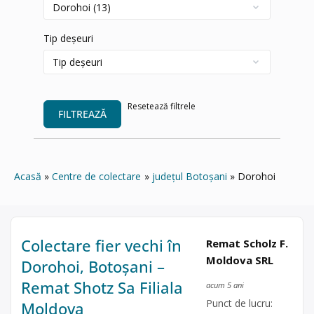
Tip deșeuri
Resetează filtrele
FILTREAZĂ
Acasă
Centre de colectare
județul Botoșani
Dorohoi
Colectare fier vechi în
Remat Scholz F.
Moldova SRL
Dorohoi, Botoșani –
Remat Shotz Sa Filiala
acum 5 ani
Punct de lucru:
Moldova