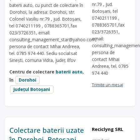
nr.79 , jud.
baterii auto, cu punct de colectare în
Botoșani, tel
Dorohoi, la adresa: Dorohoi, str.
0740211199 ,
Colonel Vasiliu nr.79 , jud. Botoșani,
0788365701,fax
tel 0740211199 , 0788365701,fax
023/3726351,
023/3726351, email:
email:
consulting_management_star@yahoo.com
;
consulting_managemen
persona de contact Mihai Andreea,
persona de
tel. 0785 974 440. Sediu social:sat
contact Mihai
Sinești, comuna Vidra, județ Ilfov
Andreea, tel. 0785
Centru de colectare
baterii auto
,
974 440
în
Dorohoi
Trimite un mesaj
județul Botoșani
Colectare baterii uzate
Reciclyng SRL
în Dorohoi, Botoșani –