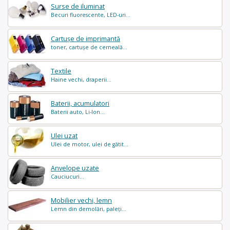
Surse de iluminat
Becuri fluorescente, LED-uri...
Cartușe de imprimantă
toner, cartușe de cerneală...
Textile
Haine vechi, draperii...
Baterii, acumulatori
Baterii auto, Li-Ion...
Ulei uzat
Ulei de motor, ulei de gătit...
Anvelope uzate
Cauciucuri...
Mobilier vechi, lemn
Lemn din demolări, paleți...