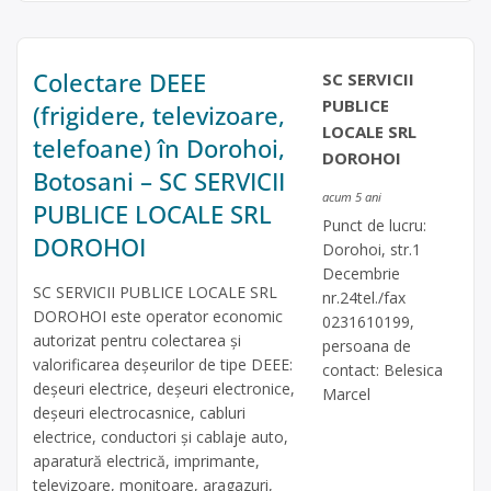
Colectare DEEE
SC SERVICII
PUBLICE
(frigidere, televizoare,
LOCALE SRL
telefoane) în Dorohoi,
DOROHOI
Botosani – SC SERVICII
acum 5 ani
PUBLICE LOCALE SRL
Punct de lucru:
DOROHOI
Dorohoi, str.1
Decembrie
SC SERVICII PUBLICE LOCALE SRL
nr.24tel./fax
DOROHOI este operator economic
0231610199,
autorizat pentru colectarea și
persoana de
valorificarea deșeurilor de tipe DEEE:
contact: Belesica
deșeuri electrice, deșeuri electronice,
Marcel
deșeuri electrocasnice, cabluri
electrice, conductori și cablaje auto,
aparatură electrică, imprimante,
televizoare, monitoare, aragazuri,