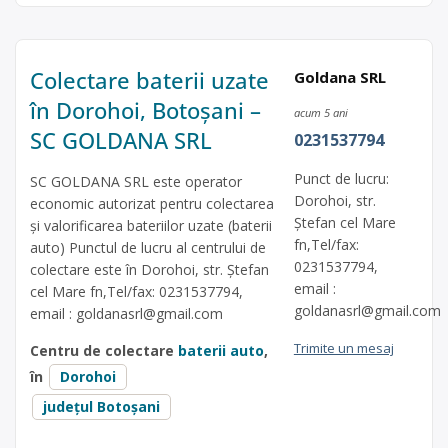
Colectare baterii uzate
Goldana SRL
în Dorohoi, Botoșani –
acum 5 ani
SC GOLDANA SRL
0231537794
Punct de lucru:
SC GOLDANA SRL este operator
Dorohoi, str.
economic autorizat pentru colectarea
Ştefan cel Mare
și valorificarea bateriilor uzate (baterii
fn,Tel/fax:
auto) Punctul de lucru al centrului de
0231537794,
colectare este în Dorohoi, str. Ştefan
email :
cel Mare fn,Tel/fax: 0231537794,
goldanasrl@gmail.com
email :
goldanasrl@gmail.com
Trimite un mesaj
Centru de colectare
baterii auto
,
în
Dorohoi
județul Botoșani