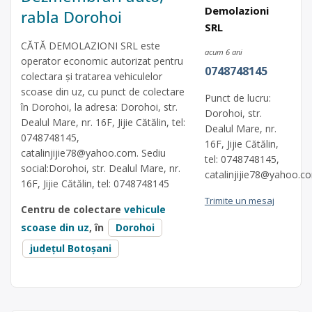
Demolazioni
rabla Dorohoi
SRL
CĂTĂ DEMOLAZIONI SRL este
acum 6 ani
operator economic autorizat pentru
0748748145
colectara și tratarea vehiculelor
scoase din uz, cu punct de colectare
Punct de lucru:
în Dorohoi, la adresa: Dorohoi, str.
Dorohoi, str.
Dealul Mare, nr. 16F, Jijie Cătălin, tel:
Dealul Mare, nr.
0748748145,
16F, Jijie Cătălin,
catalinjijie78@yahoo.com
. Sediu
tel: 0748748145,
social:Dorohoi, str. Dealul Mare, nr.
catalinjijie78@yahoo.c
16F, Jijie Cătălin, tel: 0748748145
Trimite un mesaj
Centru de colectare
vehicule
scoase din uz
, în
Dorohoi
județul Botoșani