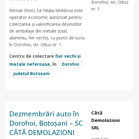
Dorohoi, str. Oituz
nr. 1
Remat Shotz Sa Filiala Moldova este
operator economic autorizat pentru
colectarea și valorificarea deșeurilor
de ambalaje din metale (oțel,
aluminiu, fier vechi), cu punct de lucru
în Dorohoi, str. Oituz nr. 1 .
Centru de colectare
fier vechi și
metale neferoase
, în
Dorohoi
județul Botoșani
Dezmembrări auto în
Cătă
Demolazioni
Dorohoi, Botoșani – SC
SRL
CĂTĂ DEMOLAZIONI
acum 5 ani