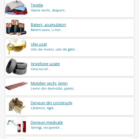
Textile
Haine vechi, draperii...
Baterii, acumulatori
Baterii auto, Li-Ion...
Ulei uzat
Ulei de motor, ulei de gătit...
Anvelope uzate
Cauciucuri...
Mobilier vechi, lemn
Lemn din demolări, paleți...
Deșeuri din construcții
Cărămizi, tiglă...
Deșeuri medicale
Seringi, recipente ...