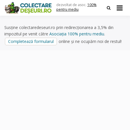
Skip
dezvoltat de asoc.
100%
to
pentru mediu
content
Susține colectaredeseuri.ro prin redirecționarea a 3,5% din
impozitul pe venit către
Asociația 100% pentru mediu
.
Completează formularul
online și ne ocupăm noi de restul!