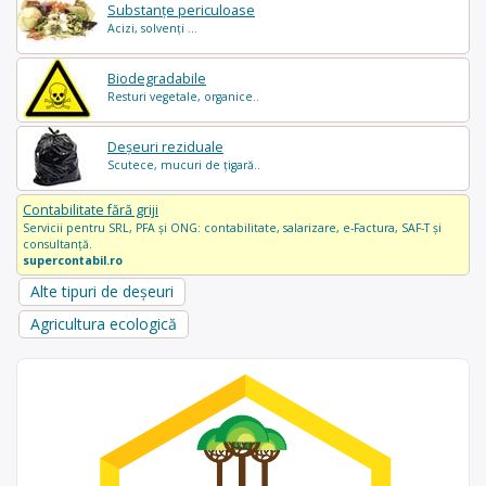
Substanțe periculoase
Acizi, solvenți ...
Biodegradabile
Resturi vegetale, organice..
Deșeuri reziduale
Scutece, mucuri de țigară..
Contabilitate fără griji
Servicii pentru SRL, PFA și ONG: contabilitate, salarizare, e-Factura, SAF-T și
consultanță.
supercontabil.ro
Alte tipuri de deșeuri
Agricultura ecologică