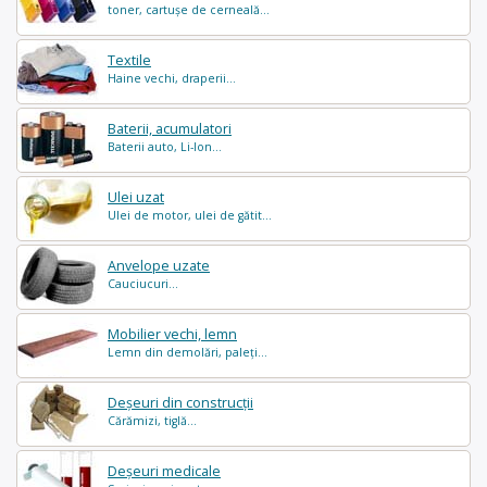
toner, cartușe de cerneală...
Textile
Haine vechi, draperii...
Baterii, acumulatori
Baterii auto, Li-Ion...
Ulei uzat
Ulei de motor, ulei de gătit...
Anvelope uzate
Cauciucuri...
Mobilier vechi, lemn
Lemn din demolări, paleți...
Deșeuri din construcții
Cărămizi, tiglă...
Deșeuri medicale