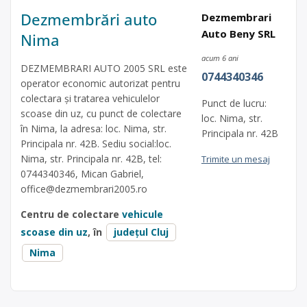
Dezmembrări auto
Dezmembrari
Auto Beny SRL
Nima
acum 6 ani
DEZMEMBRARI AUTO 2005 SRL este
0744340346
operator economic autorizat pentru
colectara și tratarea vehiculelor
Punct de lucru:
scoase din uz, cu punct de colectare
loc. Nima, str.
în Nima, la adresa: loc. Nima, str.
Principala nr. 42B
Principala nr. 42B. Sediu social:loc.
Nima, str. Principala nr. 42B, tel:
Trimite un mesaj
0744340346, Mican Gabriel,
office@dezmembrari2005.ro
Centru de colectare
vehicule
scoase din uz
, în
județul Cluj
Nima