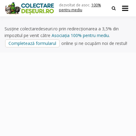
Skip
dezvoltat de asoc.
100%
to
pentru mediu
content
Susține colectaredeseuri.ro prin redirecționarea a 3,5% din
impozitul pe venit către
Asociația 100% pentru mediu
.
Completează formularul
online și ne ocupăm noi de restul!