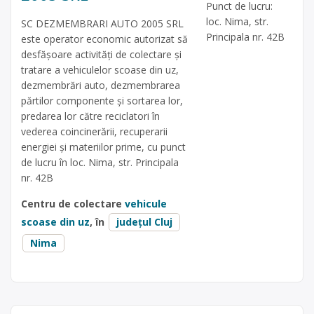
Punct de lucru:
loc. Nima, str.
SC DEZMEMBRARI AUTO 2005 SRL
Principala nr. 42B
este operator economic autorizat să
desfăşoare activităţi de colectare şi
tratare a vehiculelor scoase din uz,
dezmembrări auto, dezmembrarea
părtilor componente și sortarea lor,
predarea lor către reciclatori în
vederea coincinerării, recuperarii
energiei și materiilor prime, cu punct
de lucru în loc. Nima, str. Principala
nr. 42B
Centru de colectare
vehicule
scoase din uz
, în
județul Cluj
Nima