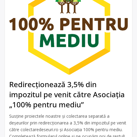
Redirecționează 3,5% din
impozitul pe venit către Asociația
„100% pentru mediu”
Susține proiectele noastre și colectarea separată a
deșeurilor prin redirecționarea a 3,5% din impozitul pe venit
către colectaredeseuri.ro și Asociația 100% pentru mediu.
Completează formularul online și ne ocupăm noi de restul!