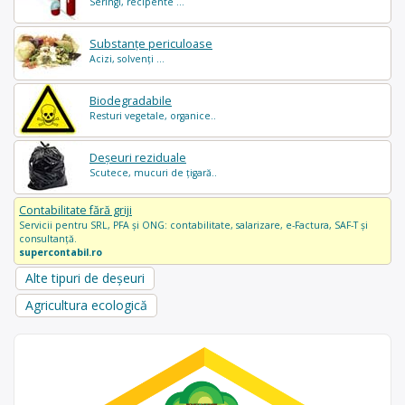
Seringi, recipente ...
Substanțe periculoase
Acizi, solvenți ...
Biodegradabile
Resturi vegetale, organice..
Deșeuri reziduale
Scutece, mucuri de țigară..
Contabilitate fără griji
Servicii pentru SRL, PFA și ONG: contabilitate, salarizare, e-Factura, SAF-T și
consultanță.
supercontabil.ro
Alte tipuri de deșeuri
Agricultura ecologică