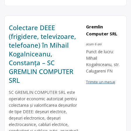
Colectare DEEE
Gremlin
Computer SRL
(frigidere, televizoare,
telefoane) în Mihail
acum 6 ani
Punct de lucru:
Kogalniceanu,
Mihail
Constanța – SC
Kogalniceanu, str.
GREMLIN COMPUTER
Calugareni FN
SRL
Trimite un mesaj
SC GREMLIN COMPUTER SRL este
operator economic autorizat pentru
colectarea și valorificarea deșeurilor
de tipe DEEE: deșeuri electrice,
deșeuri electronice, deșeuri
electrocasnice, cabluri electrice,
conductori și cablaje auto, aparatură