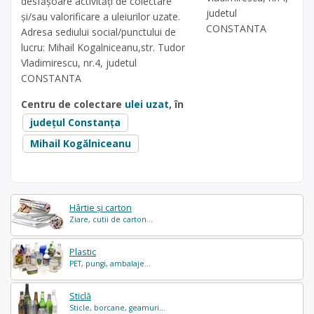
desfăşoare activităţi de colectare
judetul
şi/sau valorificare a uleiurilor uzate.
CONSTANTA
Adresa sediului social/punctului de
lucru: Mihail Kogalniceanu,str. Tudor
Vladimirescu, nr.4, judetul
CONSTANTA
Centru de colectare
ulei uzat
, în
județul Constanța
Mihail Kogălniceanu
Hârtie și carton
Ziare, cutii de carton...
Plastic
PET, pungi, ambalaje...
Sticlă
Sticle, borcane, geamuri...