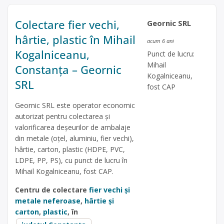
Colectare fier vechi,
Geornic SRL
hârtie, plastic în Mihail
acum 6 ani
Kogalniceanu,
Punct de lucru:
Mihail
Constanța – Geornic
Kogalniceanu,
SRL
fost CAP
Geornic SRL este operator economic
autorizat pentru colectarea și
valorificarea deșeurilor de ambalaje
din metale (oțel, aluminiu, fier vechi),
hârtie, carton, plastic (HDPE, PVC,
LDPE, PP, PS), cu punct de lucru în
Mihail Kogalniceanu, fost CAP.
Centru de colectare
fier vechi și
metale neferoase
,
hârtie și
carton
,
plastic
, în