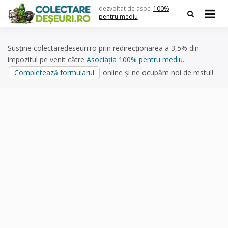
Skip
dezvoltat de asoc.
100%
to
pentru mediu
content
Susține colectaredeseuri.ro prin redirecționarea a 3,5% din
impozitul pe venit către
Asociația 100% pentru mediu
.
Completează formularul
online și ne ocupăm noi de restul!