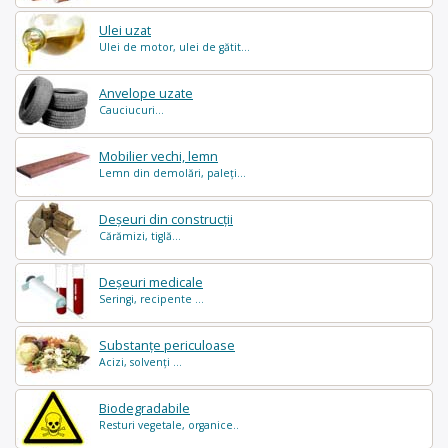
Ulei uzat
Ulei de motor, ulei de gătit...
Anvelope uzate
Cauciucuri...
Mobilier vechi, lemn
Lemn din demolări, paleți...
Deșeuri din construcții
Cărămizi, tiglă...
Deșeuri medicale
Seringi, recipente ...
Substanțe periculoase
Acizi, solvenți ...
Biodegradabile
Resturi vegetale, organice..