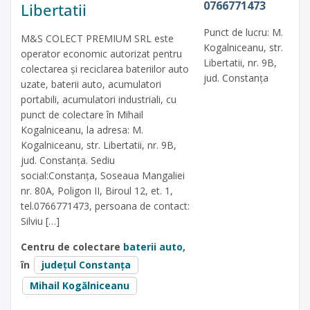
0766771473
Libertatii
Punct de lucru: M.
M&S COLECT PREMIUM SRL este
Kogalniceanu, str.
operator economic autorizat pentru
Libertatii, nr. 9B,
colectarea și reciclarea bateriilor auto
jud. Constanța
uzate, baterii auto, acumulatori
portabili, acumulatori industriali, cu
punct de colectare în Mihail
Kogalniceanu, la adresa: M.
Kogalniceanu, str. Libertatii, nr. 9B,
jud. Constanța. Sediu
social:Constanța, Soseaua Mangaliei
nr. 80A, Poligon II, Biroul 12, et. 1,
tel.0766771473, persoana de contact:
Silviu […]
Centru de colectare
baterii auto
,
în
județul Constanța
Mihail Kogălniceanu