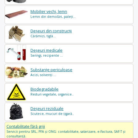
Mobilier vechi, lemn
Lemn din demolări, paleți...
Deșeuri din construcții
Cărămizi, tiglă...
Deșeuri medicale
Seringi, recipente ...
Substanțe periculoase
Acizi, solvenți ...
Biodegradabile
Resturi vegetale, organice..
Deșeuri reziduale
Scutece, mucuri de țigară..
Contabilitate fără griji
Servicii pentru SRL, PFA și ONG: contabilitate, salarizare, e-Factura, SAF-T și
consultanță.