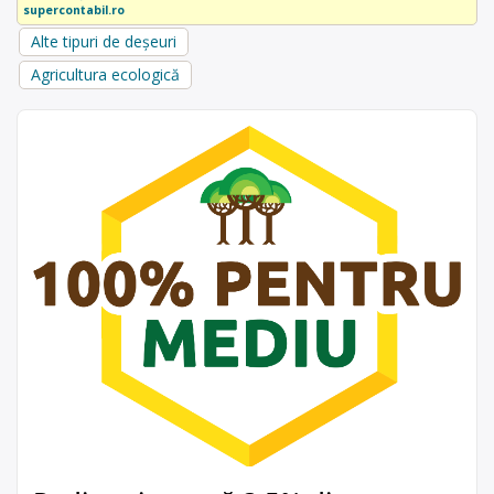
supercontabil.ro
Alte tipuri de deșeuri
Agricultura ecologică