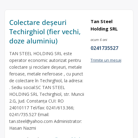
Colectare deșeuri
Tan Steel
Holding SRL
Techirghiol (fier vechi,
doze aluminiu)
acum 6 ani
0241735527
TAN STEEL HOLDING SRL este
operator economic autorizat pentru
Trimite un mesaj
colectare și reciclare deșeuri, metale
feroase, metale neferoase , cu punct
de colectare în Techirghiol, la adresa:
. Sediu social:SC TAN STEEL
HOLDING SRL Techirghiol, str. Muncii
2.G, Jud. Constanța CUI: RO
24010117 Tel/fax: 0241/613.366;
0241/735.527 Email:
tan.steel@yahoo.com
Administrator:
Hasan Nazmi