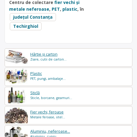
Centru de colectare
fier vechi și
metale neferoase
,
PET
,
plastic
, în
județul Constanța
Techirghiol
Hârtie și carton
Ziare, cutii de carton...
Plastic
PET, pungi, ambalaje...
Sticlă
Sticle, borcane, geamuri...
Fier vechi, feroase
Metale feroase, otel...
Aluminiu, neferoase...
Aluminiu, cupru...