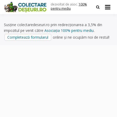
Skip
dezvoltat de asoc.
100%
to
pentru mediu
content
Susține colectaredeseuri.ro prin redirecționarea a 3,5% din
impozitul pe venit către
Asociația 100% pentru mediu
.
Completează formularul
online și ne ocupăm noi de restul!