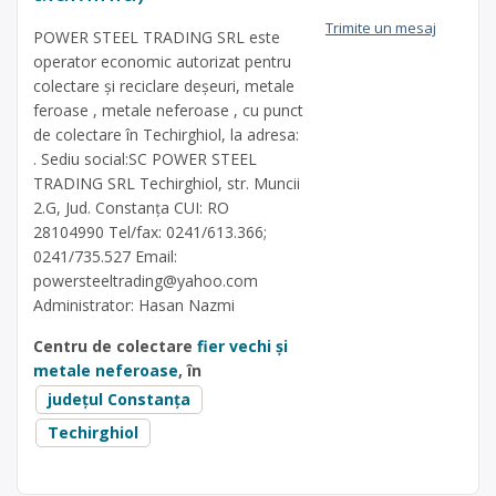
Trimite un mesaj
POWER STEEL TRADING SRL este
operator economic autorizat pentru
colectare și reciclare deșeuri, metale
feroase , metale neferoase , cu punct
de colectare în Techirghiol, la adresa:
. Sediu social:SC POWER STEEL
TRADING SRL Techirghiol, str. Muncii
2.G, Jud. Constanța CUI: RO
28104990 Tel/fax: 0241/613.366;
0241/735.527 Email:
powersteeltrading@yahoo.com
Administrator: Hasan Nazmi
Centru de colectare
fier vechi și
metale neferoase
, în
județul Constanța
Techirghiol