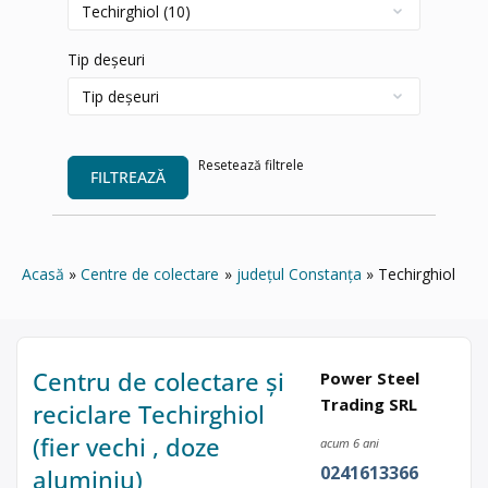
Tip deșeuri
Resetează filtrele
FILTREAZĂ
Acasă
Centre de colectare
județul Constanța
Techirghiol
Centru de colectare și
Power Steel
Trading SRL
reciclare Techirghiol
(fier vechi , doze
acum 6 ani
0241613366
aluminiu)