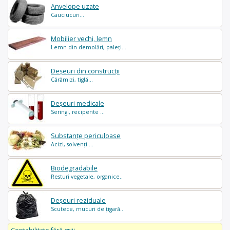
Anvelope uzate
Cauciucuri...
Mobilier vechi, lemn
Lemn din demolări, paleți...
Deșeuri din construcții
Cărămizi, tiglă...
Deșeuri medicale
Seringi, recipente ...
Substanțe periculoase
Acizi, solvenți ...
Biodegradabile
Resturi vegetale, organice..
Deșeuri reziduale
Scutece, mucuri de țigară..