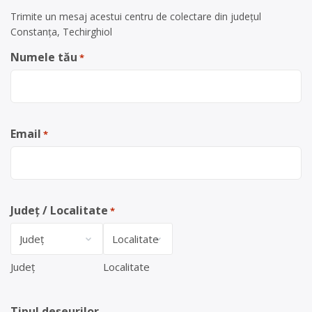
Trimite un mesaj acestui centru de colectare din județul
Constanța, Techirghiol
Numele tău
*
Email
*
Județ / Localitate
*
Județ
Localitate
Tipul deșeurilor