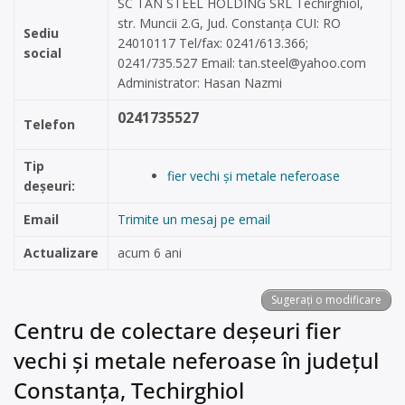
SC TAN STEEL HOLDING SRL Techirghiol,
str. Muncii 2.G, Jud. Constanța CUI: RO
Sediu
24010117 Tel/fax: 0241/613.366;
social
0241/735.527 Email:
tan.steel@yahoo.com
Administrator: Hasan Nazmi
0241735527
Telefon
Tip
fier vechi și metale neferoase
deșeuri:
Email
Trimite un mesaj pe email
Actualizare
acum 6 ani
Sugerați o modificare
Centru de colectare deșeuri fier
vechi și metale neferoase în județul
Constanța, Techirghiol