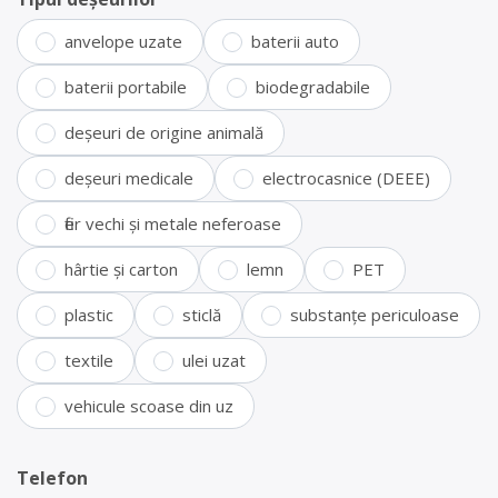
anvelope uzate
baterii auto
baterii portabile
biodegradabile
deșeuri de origine animală
deșeuri medicale
electrocasnice (DEEE)
fier vechi și metale neferoase
hârtie și carton
lemn
PET
plastic
sticlă
substanțe periculoase
textile
ulei uzat
vehicule scoase din uz
Telefon