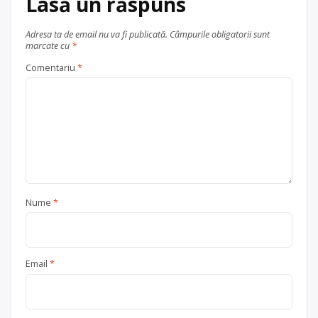
Lasă un răspuns
vechi și metale neferoase
,
hârtie
și carton
,
lemn
,
plastic
,
sticlă
,
vehicule scoase din uz
, în
Adresa ta de email nu va fi publicată.
Câmpurile obligatorii sunt
marcate cu
*
Constanța
Comentariu
*
județul Constanța
Nume
*
Email
*