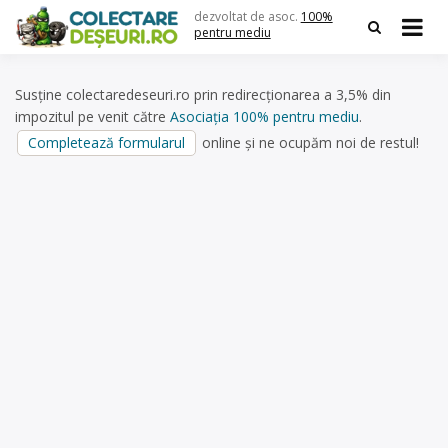
Skip
dezvoltat de asoc.
100%
to
pentru mediu
content
Susține colectaredeseuri.ro prin redirecționarea a 3,5% din
impozitul pe venit către
Asociația 100% pentru mediu
.
Completează formularul
online și ne ocupăm noi de restul!