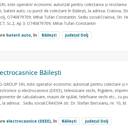
este operator economic autorizat pentru colectarea și reciclarea
e, baterii auto, cu punct de colectare în Băilești, la adresa: Craiova, Str
olj, O740879709; Mihai Tufan Constantin. Sediu social:Craiova, Str. H
 C7, Sc.2, Ap 3; O740879709; Mihai Tufan Constantin
are
baterii auto
, în
Băilești
județul Dolj
ectrocasnice Băilești
ROUP SRL este operator economic autorizat pentru colectare și re
lectronice și electrocasnice (DEEE), televizoare vechi, frigidere, impri
ponente de calculatoare, mașini de spălat, telefoane vechi etc., cu p
i, la adresa: . Sediu social:CRAIOVA str. Dr. Stefan Berceanu, nr. 10, bl.
are
electrocasnice (DEEE)
, în
Băilești
județul Dolj