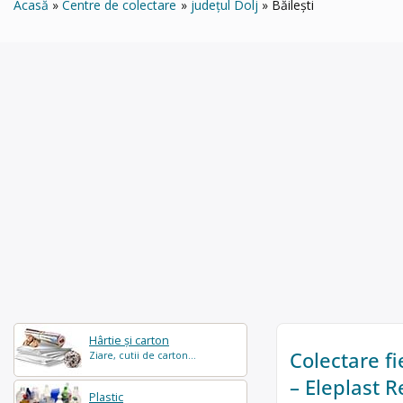
Acasă
Centre de colectare
județul Dolj
Băilești
Hârtie și carton
Colectare fie
Ziare, cutii de carton...
– Eleplast R
Plastic