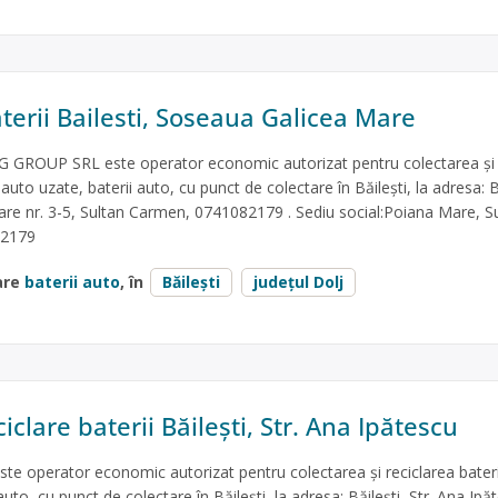
terii Bailesti, Soseaua Galicea Mare
GROUP SRL este operator economic autorizat pentru colectarea și
 auto uzate, baterii auto, cu punct de colectare în Băilești, la adresa: B
re nr. 3-5, Sultan Carmen, 0741082179 . Sediu social:Poiana Mare, S
82179
are
baterii auto
, în
Băilești
județul Dolj
iclare baterii Băilești, Str. Ana Ipătescu
 operator economic autorizat pentru colectarea și reciclarea bateri
auto, cu punct de colectare în Băilești, la adresa: Băilești, Str. Ana Ipă