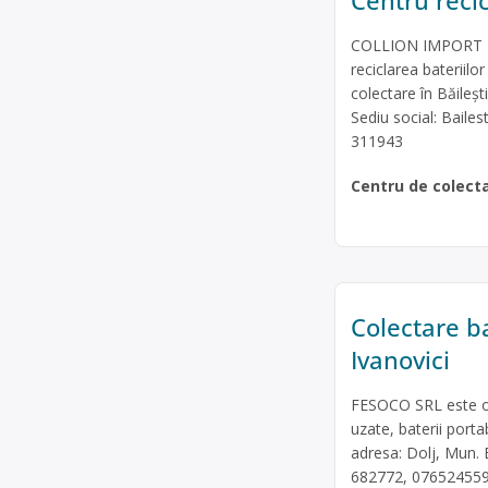
Centru recic
COLLION IMPORT EX
reciclarea bateriilor
colectare în Băileșt
Sediu social: Baile
311943
Centru de colect
Colectare ba
Ivanovici
FESOCO SRL este ope
uzate, baterii portab
adresa: Dolj, Mun. B
682772, 0765245599,