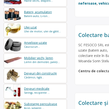
Haine vechi, draperii...
neferoase
,
vehic
Baterii, acumulatori
Baterii auto, Li-Ion...
Ulei uzat
Ulei de motor, ulei de gătit...
Colectare ba
Anvelope uzate
SC FESOCO SRL este 
Cauciucuri...
uzate (baterii auto,
colectare este în Ba
Mobilier vechi, lemn
Moanda Sorin Steli
Lemn din demolări, paleți...
Centru de colect
Deșeuri din construcții
Cărămizi, tiglă...
Deșeuri medicale
Seringi, recipente ...
Colectare și
Substanțe periculoase
Acizi, solvenți ...