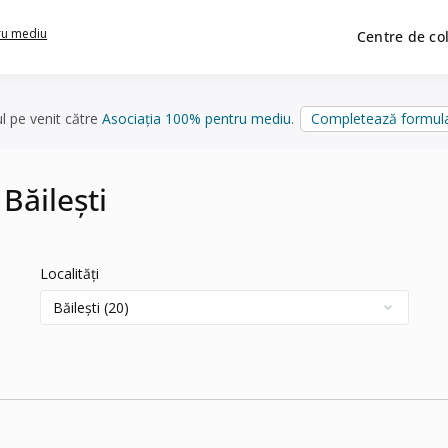
ru mediu
Centre de co
ul pe venit către
Asociația 100% pentru mediu
.
Completează formula
Băilești
Localități