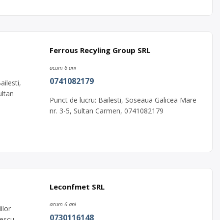
Ferrous Recyling Group SRL
acum 6 ani
0741082179
ailesti,
ultan
Punct de lucru: Bailesti, Soseaua Galicea Mare
nr. 3-5, Sultan Carmen, 0741082179
Leconfmet SRL
acum 6 ani
ilor
0730116148
tescu,