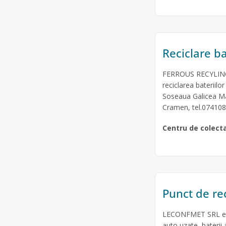
Reciclare ba
FERROUS RECYLING 
reciclarea bateriilor
Soseaua Galicea Ma
Cramen, tel.07410
Centru de colect
Punct de rec
LECONFMET SRL este
auto uzate, baterii 