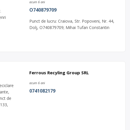
acum 6 ani
O740879709
.
enri
Punct de lucru: Craiova, Str. Popoveni, Nr. 44,
Dolj, O740879709; Mihai Tufan Constantin
Ferrous Recyling Group SRL
acum 6 ani
ciclare
0741082179
mante,
unct de
 133,