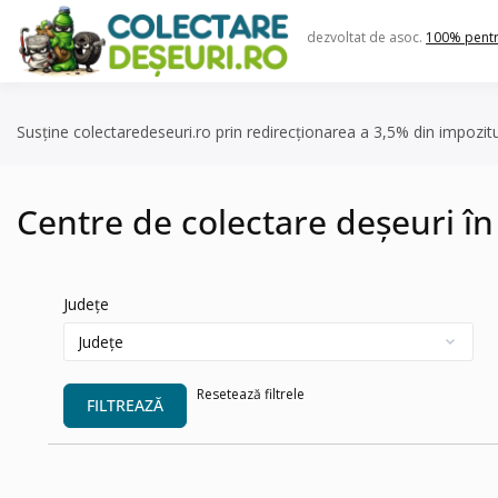
Skip
to
dezvoltat de asoc.
100% pent
content
Susține colectaredeseuri.ro prin redirecționarea a 3,5% din impozit
Centre de colectare deșeuri în 
Județe
Resetează filtrele
FILTREAZĂ