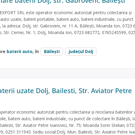
lare baterii Dolj, str. Gabroveni, Băilești
PORT SRL este operator economic autorizat pentru colectarea și
 auto uzate, baterii portabile, baterii auto, baterii industriale, cu punct
i, la adresa: Dolj, str. Gabroveni, nr. 11 A, Băilești, Moanda Ion, 0723
sti, Str. Cernei, Nr. 1; Dolj, Moanda Ion, 0723 682772, 0765245599, 02
are
baterii auto
, în
Băilești
județul Dolj
terii uzate Dolj, Bailesti, Str. Aviator Petre
rator economic autorizat pentru colectarea și reciclarea bateriilor 
ile, baterii auto, baterii industriale, cu punct de colectare în Băilești, l
ailesti, Str. Aviator Petre Ivanovici, Nr. 75; Moanda Sorin Stelian; 072
 0251 311943. Sediu social:Dolj, Mun. Bailesti, Str. Aviator Petre Iva