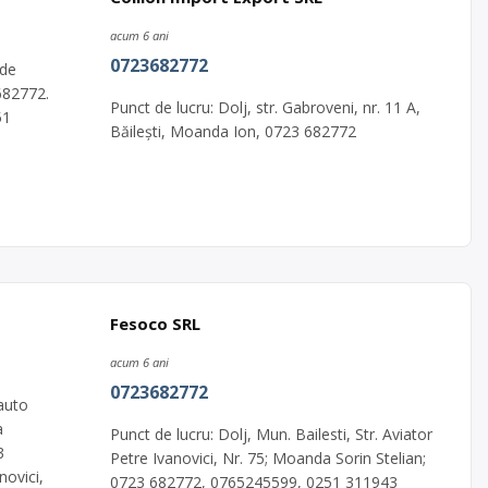
acum 6 ani
0723682772
 de
 682772.
Punct de lucru: Dolj, str. Gabroveni, nr. 11 A,
51
Băilești, Moanda Ion, 0723 682772
Fesoco SRL
acum 6 ani
0723682772
auto
a
Punct de lucru: Dolj, Mun. Bailesti, Str. Aviator
3
Petre Ivanovici, Nr. 75; Moanda Sorin Stelian;
novici,
0723 682772, 0765245599, 0251 311943