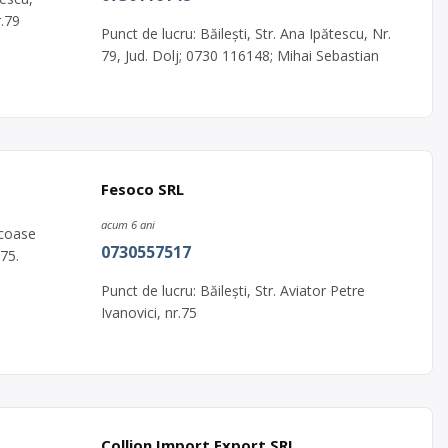
r.79
Punct de lucru: Băilești, Str. Ana Ipătescu, Nr.
79, Jud. Dolj; 0730 116148; Mihai Sebastian
Fesoco SRL
acum 6 ani
scoase
0730557517
.75.
Punct de lucru: Băilești, Str. Aviator Petre
Ivanovici, nr.75
Collion Import Export SRL