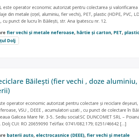
L este operator economic autorizat pentru colectarea și valorificarea
aje din metale (oțel, aluminiu, fier vechi), PET, plastic (HDPE, PVC, L
, cu punct de lucru în Băilești, str. Ana Ipatescu nr. 12.
are
fier vechi și metale neferoase
,
hârtie și carton
,
PET
,
plasti
țul Dolj
ciclare Băilești (fier vechi , doze aluminiu
rii)
operator economic autorizat pentru colectare și reciclare deșeuri,
feroase, VSU , DEEE , acumulatori uzati , cu punct de colectare în Băile
oseaua Galicea Mare Nr. 3-5.. Sediu social:SC DUNCOMET SRL – Poian
Jud. Dolj CUI: RO 20659090 Tel/fax: 0741/082.179; 0251/46642 […]
are
baterii auto
,
electrocasnice (DEEE)
,
fier vechi și metale