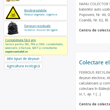
NANU COLECTOR SRL 
bateriilor auto uzat
Biodegradabile
Popoveni, Nr. 44, D
Resturi vegetale, organice..
Coandă, Nr. 62, Bl.
Deșeuri reziduale
Centru de colect
Scutece, mucuri de țigară..
Contabilitate fără griji
Servicii pentru SRL, PFA și ONG: contabilitate,
salarizare, e-Factura, SAF-T și consultanță.
supercontabil.ro
Alte tipuri de deșeuri
Colectare el
Agricultura ecologică
FERROUS RECYLING G
deșeuri electrice, e
calculatoare și com
colectare în Băileșt
sc.1, ap. 1 […]
Centru de colect