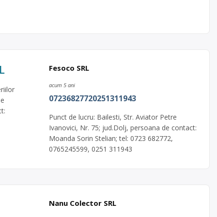
L
Fesoco SRL
acum 5 ani
iilor
07236827720251311943
de
t:
Punct de lucru: Bailesti, Str. Aviator Petre
Ivanovici, Nr. 75; jud.Dolj, persoana de contact:
Moanda Sorin Stelian; tel: 0723 682772,
0765245599, 0251 311943
Nanu Colector SRL