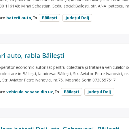
730 116148; Mihai Sebastian. Sediu social:Bailesti, str. ANA Ipatescu, n
are
baterii auto
, în
Băilești
județul Dolj
 auto, rabla Băilești
erator economic autorizat pentru colectara și tratarea vehiculelor 
olectare în Băilești, la adresa: Băilești, Str. Aviator Petre Ivanovici, nr
ti, Str. Aviator Petre Ivanovici, nr.75, Moanda Sorin 0730557517
are
vehicule scoase din uz
, în
Băilești
județul Dolj