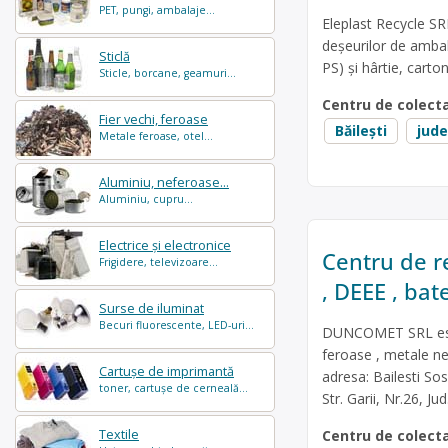
PET, pungi, ambalaje...
Eleplast Recycle SR
deșeurilor de ambal
Sticlă
PS) și hârtie, carton
Sticle, borcane, geamuri...
Centru de colect
Fier vechi, feroase
Băilești
jude
Metale feroase, otel...
Aluminiu, neferoase...
Aluminiu, cupru...
Electrice și electronice
Centru de re
Frigidere, televizoare...
, DEEE , bate
Surse de iluminat
Becuri fluorescente, LED-uri...
DUNCOMET SRL este 
feroase , metale ne
Cartușe de imprimantă
adresa: Bailesti S
toner, cartușe de cerneală...
Str. Garii, Nr.26, 
Centru de colect
Textile