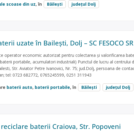
ule scoase din uz
, în
Băilești
județul Dolj
terii uzate în Bailești, Dolj – SC FESOCO SR
operator economic autorizat pentru colectarea și valorificarea bater
 baterii portabile, acumulatori industriali) Punctul de lucru al centrului 
ilesti, Str. Aviator Petre Ivanovici, Nr. 75; jud.Dolj, persoana de contac
an; tel: 0723 682772, 0765245599, 0251 311943
are
baterii auto
,
baterii portabile
, în
Băilești
județul Dolj
 reciclare baterii Craiova, Str. Popoveni