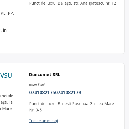
Punct de lucru: Băilești, str. Ana Ipatescu nr. 12
DPE, PP,
c
, în
, VSU
Duncomet SRL
acum 5 ani
07410821750741082179
 metale
ști, la
Punct de lucru: Bailesti Soseaua Galicea Mare
a Mare
Nr. 3-5.
Trimite un mesaj