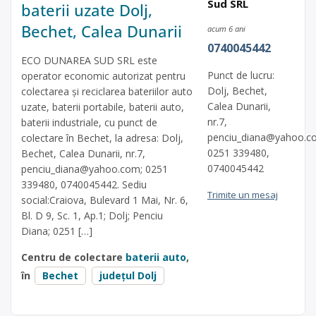
Sud SRL
baterii uzate Dolj,
Bechet, Calea Dunarii
acum 6 ani
0740045442
ECO DUNAREA SUD SRL este
Punct de lucru:
operator economic autorizat pentru
Dolj, Bechet,
colectarea și reciclarea bateriilor auto
Calea Dunarii,
uzate, baterii portabile, baterii auto,
nr.7,
baterii industriale, cu punct de
penciu_diana@yahoo.c
colectare în Bechet, la adresa: Dolj,
0251 339480,
Bechet, Calea Dunarii, nr.7,
0740045442
penciu_diana@yahoo.com
; 0251
339480, 0740045442. Sediu
Trimite un mesaj
social:Craiova, Bulevard 1 Mai, Nr. 6,
Bl. D 9, Sc. 1, Ap.1; Dolj; Penciu
Diana; 0251 […]
Centru de colectare
baterii auto
,
în
Bechet
județul Dolj