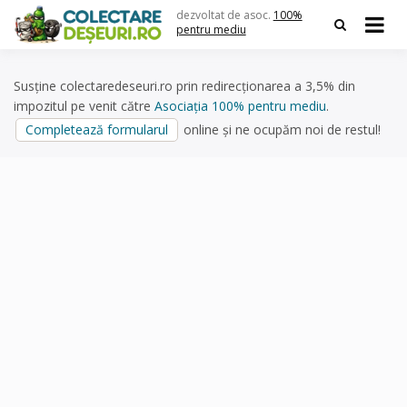
Skip
dezvoltat de asoc.
100%
to
pentru mediu
content
Susține colectaredeseuri.ro prin redirecționarea a 3,5% din
impozitul pe venit către
Asociația 100% pentru mediu
.
Completează formularul
online și ne ocupăm noi de restul!