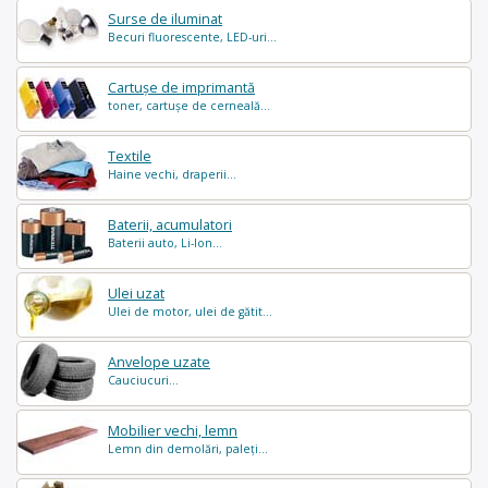
Surse de iluminat
Becuri fluorescente, LED-uri...
Cartușe de imprimantă
toner, cartușe de cerneală...
Textile
Haine vechi, draperii...
Baterii, acumulatori
Baterii auto, Li-Ion...
Ulei uzat
Ulei de motor, ulei de gătit...
Anvelope uzate
Cauciucuri...
Mobilier vechi, lemn
Lemn din demolări, paleți...