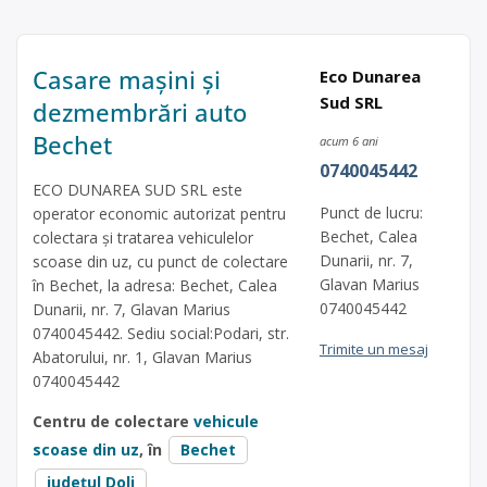
Casare mașini și
Eco Dunarea
Sud SRL
dezmembrări auto
Bechet
acum 6 ani
0740045442
ECO DUNAREA SUD SRL este
Punct de lucru:
operator economic autorizat pentru
Bechet, Calea
colectara și tratarea vehiculelor
Dunarii, nr. 7,
scoase din uz, cu punct de colectare
Glavan Marius
în Bechet, la adresa: Bechet, Calea
0740045442
Dunarii, nr. 7, Glavan Marius
0740045442. Sediu social:Podari, str.
Trimite un mesaj
Abatorului, nr. 1, Glavan Marius
0740045442
Centru de colectare
vehicule
scoase din uz
, în
Bechet
județul Dolj