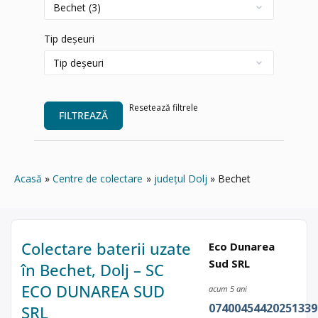
Tip deșeuri
Resetează filtrele
FILTREAZĂ
Acasă
Centre de colectare
județul Dolj
Bechet
Colectare baterii uzate
Eco Dunarea
Sud SRL
în Bechet, Dolj – SC
ECO DUNAREA SUD
acum 5 ani
07400454420251339
SRL