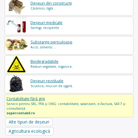
Deșeuri din construcții
Cărămizi, tiglă...
Deșeuri medicale
Seringi, recipente ...
Substanțe periculoase
Acizi, solvenți ...
Biodegradabile
Resturi vegetale, organice..
Deșeuri reziduale
Scutece, mucuri de țigară..
Contabilitate fără griji
Servicii pentru SRL, PFA și ONG: contabilitate, salarizare, e-Factura, SAF-T și
consultanță.
supercontabil.ro
Alte tipuri de deșeuri
Agricultura ecologică