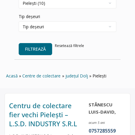
Tip deșeuri
Resetează filtrele
FILTREAZĂ
Acasă
Centre de colectare
județul Dolj
Pielești
Centru de colectare
STĂNESCU
LUIS-DAVID,
fier vechi Pieleşti –
L.S.D. INDUSTRY S.R.L
acum 5 ani
0757285559