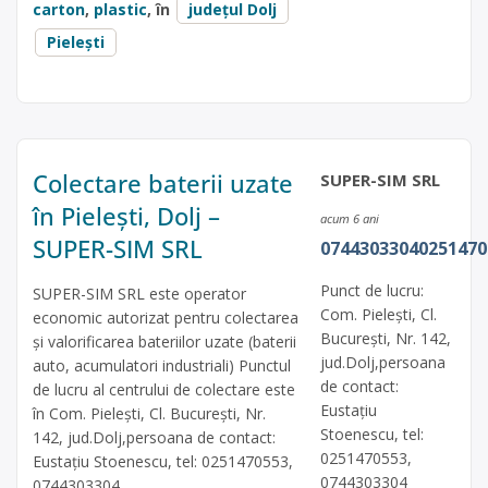
carton
,
plastic
, în
județul Dolj
Pielești
Colectare baterii uzate
SUPER-SIM SRL
în Pielești, Dolj –
acum 6 ani
SUPER-SIM SRL
07443033040251470
Punct de lucru:
SUPER-SIM SRL este operator
Com. Pieleşti, Cl.
economic autorizat pentru colectarea
Bucureşti, Nr. 142,
și valorificarea bateriilor uzate (baterii
jud.Dolj,persoana
auto, acumulatori industriali) Punctul
de contact:
de lucru al centrului de colectare este
Eustaţiu
în Com. Pieleşti, Cl. Bucureşti, Nr.
Stoenescu, tel:
142, jud.Dolj,persoana de contact:
0251470553,
Eustaţiu Stoenescu, tel: 0251470553,
0744303304
0744303304