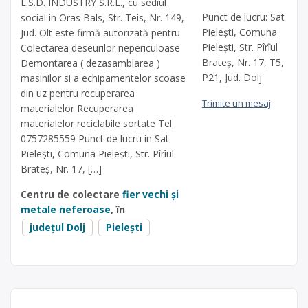
L.S.D. INDUSTRY S.R.L., cu sediul
Punct de lucru: Sat
social in Oras Bals, Str. Teis, Nr. 149,
Pieleşti, Comuna
Jud. Olt este firmă autorizată pentru
Pieleşti, Str. Pîrîul
Colectarea deseurilor nepericuloase
Brateş, Nr. 17, T5,
Demontarea ( dezasamblarea )
P21, Jud. Dolj
masinilor si a echipamentelor scoase
din uz pentru recuperarea
Trimite un mesaj
materialelor Recuperarea
materialelor reciclabile sortate Tel
0757285559 Punct de lucru in Sat
Pieleşti, Comuna Pieleşti, Str. Pîrîul
Brateş, Nr. 17, […]
Centru de colectare
fier vechi și
metale neferoase
, în
județul Dolj
Pielești