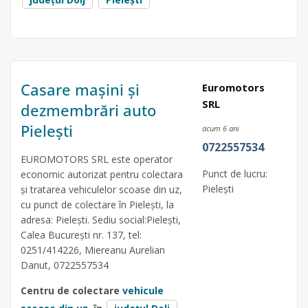
Casare mașini și
Euromotors
SRL
dezmembrări auto
Pielești
acum 6 ani
0722557534
EUROMOTORS SRL este operator
Punct de lucru:
economic autorizat pentru colectara
Pielești
și tratarea vehiculelor scoase din uz,
cu punct de colectare în Pielești, la
adresa: Pielești. Sediu social:Pielești,
Calea București nr. 137, tel:
0251/414226, Miereanu Aurelian
Danut, 0722557534
Centru de colectare
vehicule