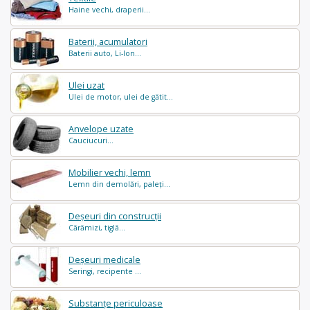
Haine vechi, draperii...
Baterii, acumulatori
Baterii auto, Li-Ion...
Ulei uzat
Ulei de motor, ulei de gătit...
Anvelope uzate
Cauciucuri...
Mobilier vechi, lemn
Lemn din demolări, paleți...
Deșeuri din construcții
Cărămizi, tiglă...
Deșeuri medicale
Seringi, recipente ...
Substanțe periculoase