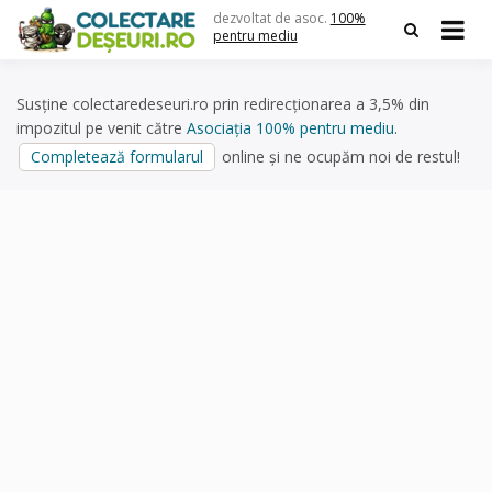
Skip
dezvoltat de asoc.
100%
to
pentru mediu
content
Susține colectaredeseuri.ro prin redirecționarea a 3,5% din
impozitul pe venit către
Asociația 100% pentru mediu
.
Completează formularul
online și ne ocupăm noi de restul!