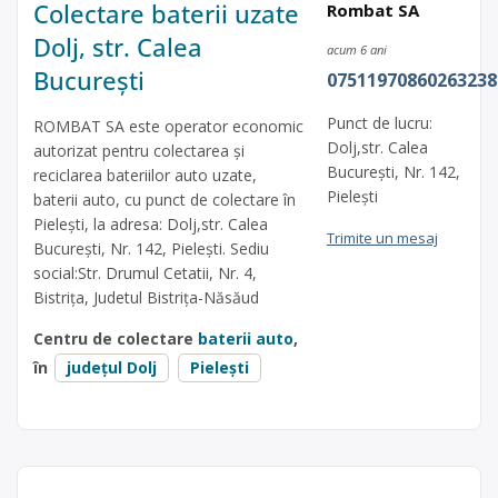
Colectare baterii uzate
Rombat SA
Dolj, str. Calea
acum 6 ani
București
07511970860263238
Punct de lucru:
ROMBAT SA este operator economic
Dolj,str. Calea
autorizat pentru colectarea și
București, Nr. 142,
reciclarea bateriilor auto uzate,
Pielești
baterii auto, cu punct de colectare în
Pielești, la adresa: Dolj,str. Calea
Trimite un mesaj
București, Nr. 142, Pielești. Sediu
social:Str. Drumul Cetatii, Nr. 4,
Bistrița, Judetul Bistrița-Năsăud
Centru de colectare
baterii auto
,
în
județul Dolj
Pielești