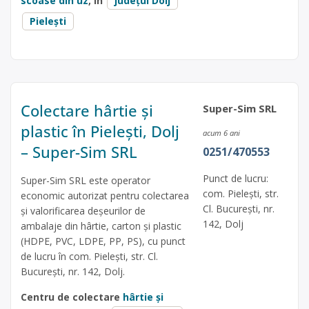
scoase din uz
, în
județul Dolj
Pielești
Colectare hârtie și
Super-Sim SRL
plastic în Pielești, Dolj
acum 6 ani
– Super-Sim SRL
0251/470553
Punct de lucru:
Super-Sim SRL este operator
com. Pielești, str.
economic autorizat pentru colectarea
Cl. București, nr.
și valorificarea deșeurilor de
142, Dolj
ambalaje din hârtie, carton și plastic
(HDPE, PVC, LDPE, PP, PS), cu punct
de lucru în com. Pielești, str. Cl.
București, nr. 142, Dolj.
Centru de colectare
hârtie și