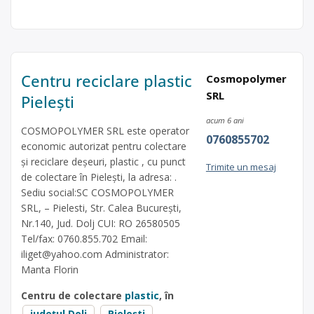
Centru reciclare plastic
Cosmopolymer
SRL
Pielești
acum 6 ani
COSMOPOLYMER SRL este operator
0760855702
economic autorizat pentru colectare
și reciclare deșeuri, plastic , cu punct
Trimite un mesaj
de colectare în Pielești, la adresa: .
Sediu social:SC COSMOPOLYMER
SRL, – Pielesti, Str. Calea București,
Nr.140, Jud. Dolj CUI: RO 26580505
Tel/fax: 0760.855.702 Email:
iliget@yahoo.com
Administrator:
Manta Florin
Centru de colectare
plastic
, în
județul Dolj
Pielești