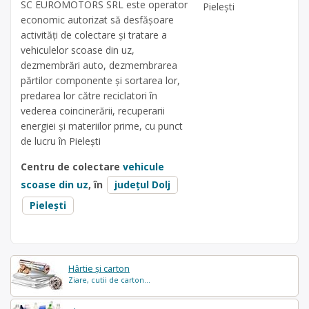
SC EUROMOTORS SRL este operator
Pielești
economic autorizat să desfăşoare
activităţi de colectare şi tratare a
vehiculelor scoase din uz,
dezmembrări auto, dezmembrarea
părtilor componente și sortarea lor,
predarea lor către reciclatori în
vederea coincinerării, recuperarii
energiei și materiilor prime, cu punct
de lucru în Pielești
Centru de colectare
vehicule
scoase din uz
, în
județul Dolj
Pielești
Hârtie și carton
Ziare, cutii de carton...