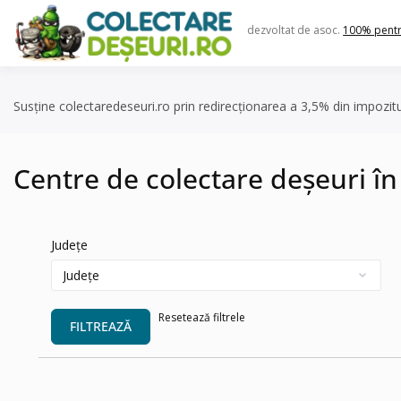
Skip
to
dezvoltat de asoc.
100% pent
content
Susține colectaredeseuri.ro prin redirecționarea a 3,5% din impozit
Centre de colectare deșeuri în
Județe
Resetează filtrele
FILTREAZĂ