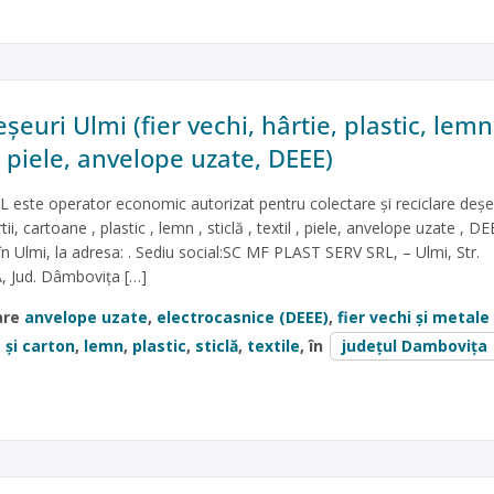
șeuri Ulmi (fier vechi, hârtie, plastic, lemn
il, piele, anvelope uzate, DEEE)
este operator economic autorizat pentru colectare și reciclare deșeu
i, cartoane , plastic , lemn , sticlă , textil , piele, anvelope uzate , DE
în Ulmi, la adresa: . Sediu social:SC MF PLAST SERV SRL, – Ulmi, Str.
/A, Jud. Dâmbovița […]
are
anvelope uzate
,
electrocasnice (DEEE)
,
fier vechi și metale
 și carton
,
lemn
,
plastic
,
sticlă
,
textile
, în
județul Dambovița