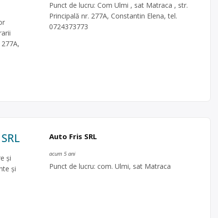
Punct de lucru: Com Ulmi , sat Matraca , str.
Principală nr. 277A, Constantin Elena, tel.
or
0724373773
arii
. 277A,
 SRL
Auto Fris SRL
acum 5 ani
e şi
Punct de lucru: com. Ulmi, sat Matraca
te și