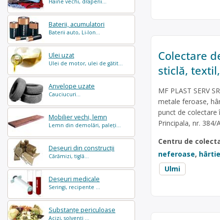
Haine vechi, draperii...
Baterii, acumulatori
Baterii auto, Li-Ion...
Colectare de
Ulei uzat
Ulei de motor, ulei de gătit...
sticlă, text
Anvelope uzate
MF PLAST SERV SRL 
Cauciucuri...
metale feroase, hârti
punct de colectare 
Mobilier vechi, lemn
Principala, nr. 384
Lemn din demolări, paleți...
Centru de colect
Deșeuri din construcții
neferoase
,
hârtie
Cărămizi, tiglă...
Ulmi
Deșeuri medicale
Seringi, recipente ...
Substanțe periculoase
Acizi, solvenți ...