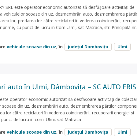
SRL este operator economic autorizat să desfăşoare activităţi de
e a vehiculelor scoase din uz, dezmembrări auto, dezmembrarea părtil
ea lor, predarea lor către reciclatori în vederea coincinerării, recuper
or prime, cu punct de lucru în Com Ulmi, sat Matraca, str. Principală nr
are
vehicule scoase din uz
, în
județul Dambovița
Ulmi
 auto în Ulmi, Dâmbovița – SC AUTO FRIS
ste operator economic autorizat să desfăşoare activităţi de colectar
lor scoase din uz, dezmembrări auto, dezmembrarea părtilor componen
a lor către reciclatori în vederea coincinerării, recuperarii energiei și
u punct de lucru în com. Ulmi, sat Matraca
are
vehicule scoase din uz
, în
județul Dambovița
Ulmi