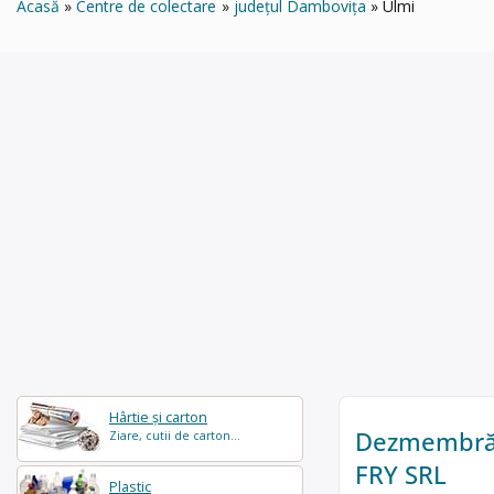
Acasă
Centre de colectare
județul Dambovița
Ulmi
Hârtie și carton
Dezmembrăr
Ziare, cutii de carton...
FRY SRL
Plastic