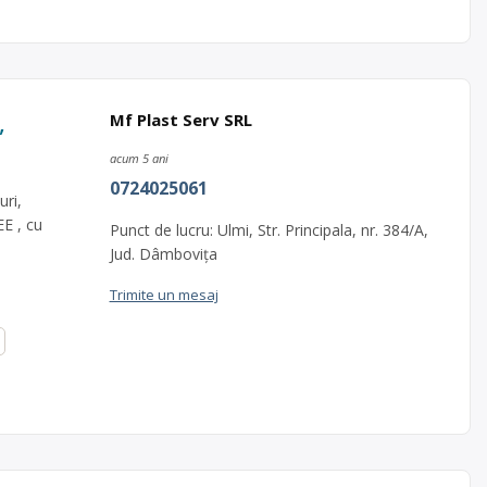
,
Mf Plast Serv SRL
acum 5 ani
0724025061
ri,
EE , cu
Punct de lucru: Ulmi, Str. Principala, nr. 384/A,
Jud. Dâmbovița
Trimite un mesaj