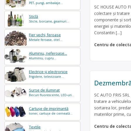
PET, pungi, ambalaje...
SC HOUSE AUTO FRY 
colectare şi tratar
Sticlă
componente și sortar
Sticle, borcane, geamuri...
energiei și materiil
Constantin […]
Fier vechi, feroase
Metale feroase, otel...
Centru de colect
Aluminiu, neferoase...
Aluminiu, cupru...
Electrice și electronice
Frigidere, televizoare...
Dezmembrări
Surse de iluminat
SC AUTO FRIS SRL e
Becuri fluorescente, LED-uri...
tratare a vehicule
sortarea lor, predare
Cartușe de imprimantă
materiilor prime, c
toner, cartușe de cerneală...
Centru de colect
Textile