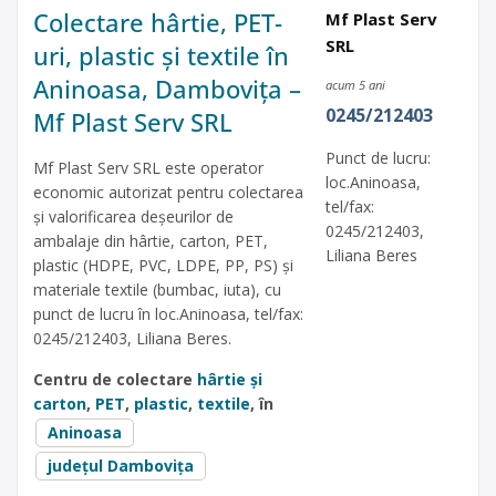
Colectare hârtie, PET-
Mf Plast Serv
SRL
uri, plastic și textile în
Aninoasa, Dambovița –
acum 5 ani
0245/212403
Mf Plast Serv SRL
Punct de lucru:
Mf Plast Serv SRL este operator
loc.Aninoasa,
economic autorizat pentru colectarea
tel/fax:
și valorificarea deșeurilor de
0245/212403,
ambalaje din hârtie, carton, PET,
Liliana Beres
plastic (HDPE, PVC, LDPE, PP, PS) și
materiale textile (bumbac, iuta), cu
punct de lucru în loc.Aninoasa, tel/fax:
0245/212403, Liliana Beres.
Centru de colectare
hârtie și
carton
,
PET
,
plastic
,
textile
, în
Aninoasa
județul Dambovița