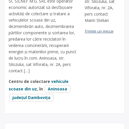
SC SILNEF M.G. SRL este operator
str. Silozului, sat
economic autorizat să desfăşoare
Viforata, nr. 2A,
activităţi de colectare şi tratare a
pers contact
vehiculelor scoase din uz,
Marin Stelian
dezmembrări auto, dezmembrarea
Trimite un mesaj
părtilor componente și sortarea lor,
predarea lor către reciclatori în
vederea coincinerării, recuperarii
energiei și materiilor prime, cu punct
de lucru în com. Aninoasa, str.
Silozului, sat Viforata, nr. 2A, pers
contact […]
Centru de colectare
vehicule
scoase din uz
, în
Aninoasa
județul Dambovița