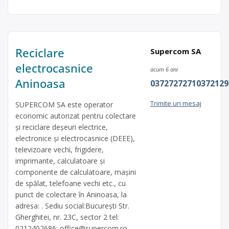
Reciclare
Supercom SA
electrocasnice
acum 6 ani
Aninoasa
03727272710372129
Trimite un mesaj
SUPERCOM SA este operator
economic autorizat pentru colectare
și reciclare deșeuri electrice,
electronice și electrocasnice (DEEE),
televizoare vechi, frigidere,
imprimante, calculatoare și
componente de calculatoare, mașini
de spălat, telefoane vechi etc., cu
punct de colectare în Aninoasa, la
adresa: . Sediu social:București Str.
Gherghitei, nr. 23C, sector 2 tel:
0212402686;
office@supercom.ro
,