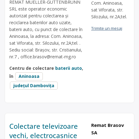
REMAT MUELLER-GUTTENBRUNN
Com. Aninoasa,
SRL este operator economic
sat Viforata, str.
autorizat pentru colectarea și
Silozului, nr.2A;tel.
reciclarea bateriilor auto uzate,
Trimite un mesaj
baterii auto, cu punct de colectare în
Aninoasa, la adresa: Com. Aninoasa,
sat Viforata, str. Silozului, nr.2A;tel. .
Sediu social: Brașov, str. Cristianului,
nr.7 ,
office.brasov@remat-mg.ro
Centru de colectare
baterii auto
,
în
Aninoasa
județul Dambovița
Colectare televizoare
Remat Brasov
SA
vechi, electrocasnice