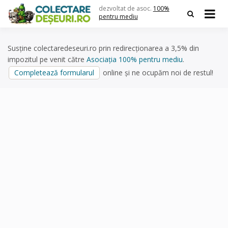
Skip
dezvoltat de asoc.
100%
to
pentru mediu
content
Susține colectaredeseuri.ro prin redirecționarea a 3,5% din
impozitul pe venit către
Asociația 100% pentru mediu
.
Completează formularul
online și ne ocupăm noi de restul!