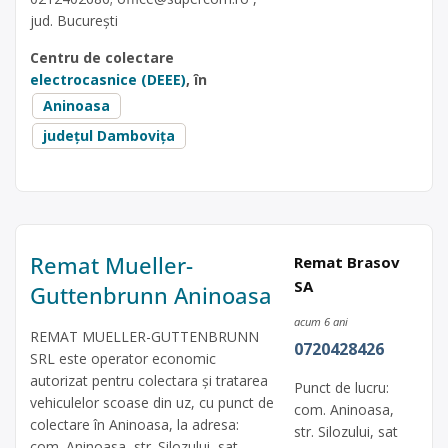
jud. București
Centru de colectare
electrocasnice (DEEE)
, în
Aninoasa
județul Dambovița
Remat Mueller-
Remat Brasov
SA
Guttenbrunn Aninoasa
acum 6 ani
REMAT MUELLER-GUTTENBRUNN
0720428426
SRL este operator economic
autorizat pentru colectara și tratarea
Punct de lucru:
vehiculelor scoase din uz, cu punct de
com. Aninoasa,
colectare în Aninoasa, la adresa:
str. Silozului, sat
com. Aninoasa, str. Silozului, sat