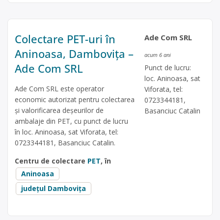
Colectare PET-uri în
Ade Com SRL
Aninoasa, Dambovița –
acum 6 ani
Ade Com SRL
Punct de lucru:
loc. Aninoasa, sat
Ade Com SRL este operator
Viforata, tel:
economic autorizat pentru colectarea
0723344181,
și valorificarea deșeurilor de
Basanciuc Catalin
ambalaje din PET, cu punct de lucru
în loc. Aninoasa, sat Viforata, tel:
0723344181, Basanciuc Catalin.
Centru de colectare
PET
, în
Aninoasa
județul Dambovița