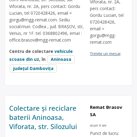
Viforata, nr. 2A,
Viforata, nr. 2A, pers contact: Gordu
pers contact:
Lucian, tel 0720428426, email =
Gordu Lucian, tel
gorgu@mgg-remat.com
. Sediu
0720428426,
social:mun. Codlea , jud. BRAȘOV, str,
email =
Venus, nr 1F. tel. 0368802496, emaI :
gorgu@mgg-
office.brasov@mgg-remat.com
remat.com
Centru de colectare
vehicule
Trimite un mesaj
scoase din uz
, în
Aninoasa
județul Dambovița
Colectare și reciclare
Remat Brasov
SA
baterii Aninoasa,
Viforata, str. Silozului
acum 6 ani
Punct de lucru: