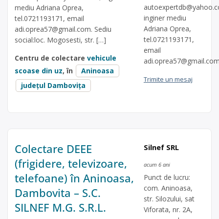
autoexpertdb@yahoo.
mediu Adriana Oprea,
inginer mediu
tel.0721193171, email
Adriana Oprea,
adi.oprea57@gmail.com
. Sediu
tel.0721193171,
social:loc. Mogosesti, str. […]
email
Centru de colectare
vehicule
adi.oprea57@gmail.co
scoase din uz
, în
Aninoasa
Trimite un mesaj
județul Dambovița
Colectare DEEE
Silnef SRL
(frigidere, televizoare,
acum 6 ani
telefoane) în Aninoasa,
Punct de lucru:
com. Aninoasa,
Dambovita – S.C.
str. Silozului, sat
SILNEF M.G. S.R.L.
Viforata, nr. 2A,