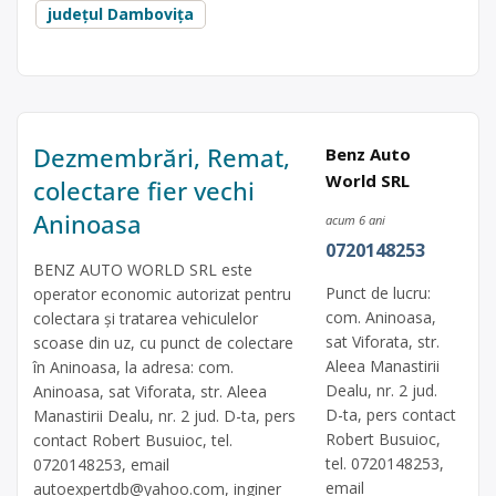
județul Dambovița
Dezmembrări, Remat,
Benz Auto
World SRL
colectare fier vechi
Aninoasa
acum 6 ani
0720148253
BENZ AUTO WORLD SRL este
Punct de lucru:
operator economic autorizat pentru
com. Aninoasa,
colectara și tratarea vehiculelor
sat Viforata, str.
scoase din uz, cu punct de colectare
Aleea Manastirii
în Aninoasa, la adresa: com.
Dealu, nr. 2 jud.
Aninoasa, sat Viforata, str. Aleea
D-ta, pers contact
Manastirii Dealu, nr. 2 jud. D-ta, pers
Robert Busuioc,
contact Robert Busuioc, tel.
tel. 0720148253,
0720148253, email
email
autoexpertdb@yahoo.com
, inginer