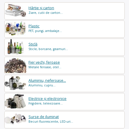
Hârtie și carton
Ziare, cutii de carton...
Plastic
PET, pungi, ambalaje...
Sticlă
Sticle, borcane, geamuri...
Fier vechi, feroase
Metale feroase, otel...
Aluminiu, neferoase...
Aluminiu, cupru...
Electrice și electronice
Frigidere, televizoare...
Surse de iluminat
Becuri fluorescente, LED-uri...