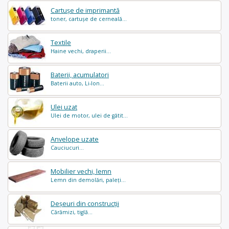
Cartușe de imprimantă
toner, cartușe de cerneală...
Textile
Haine vechi, draperii...
Baterii, acumulatori
Baterii auto, Li-Ion...
Ulei uzat
Ulei de motor, ulei de gătit...
Anvelope uzate
Cauciucuri...
Mobilier vechi, lemn
Lemn din demolări, paleți...
Deșeuri din construcții
Cărămizi, tiglă...