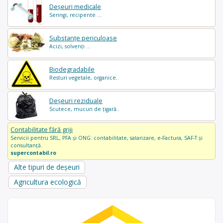
Deșeuri medicale
Seringi, recipente ...
Substanțe periculoase
Acizi, solvenți ...
Biodegradabile
Resturi vegetale, organice..
Deșeuri reziduale
Scutece, mucuri de țigară..
Contabilitate fără griji
Servicii pentru SRL, PFA și ONG: contabilitate, salarizare, e-Factura, SAF-T și
consultanță.
supercontabil.ro
Alte tipuri de deșeuri
Agricultura ecologică