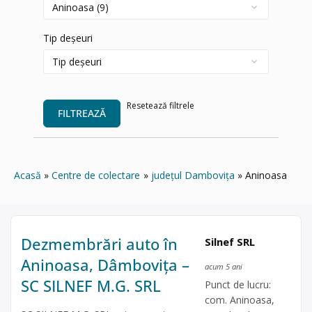
Tip deșeuri
Resetează filtrele
FILTREAZĂ
Acasă
Centre de colectare
județul Dambovița
Aninoasa
Dezmembrări auto în
Silnef SRL
Aninoasa, Dâmbovița –
acum 5 ani
SC SILNEF M.G. SRL
Punct de lucru:
com. Aninoasa,