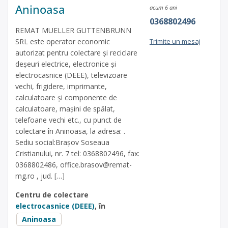
Aninoasa
acum 6 ani
0368802496
REMAT MUELLER GUTTENBRUNN
SRL este operator economic
Trimite un mesaj
autorizat pentru colectare și reciclare
deșeuri electrice, electronice și
electrocasnice (DEEE), televizoare
vechi, frigidere, imprimante,
calculatoare și componente de
calculatoare, mașini de spălat,
telefoane vechi etc., cu punct de
colectare în Aninoasa, la adresa: .
Sediu social:Brașov Soseaua
Cristianului, nr. 7 tel: 0368802496, fax:
0368802486,
office.brasov@remat-
mg.ro
, jud. […]
Centru de colectare
electrocasnice (DEEE)
, în
Aninoasa