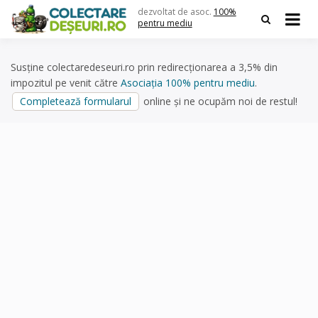
Skip
dezvoltat de asoc.
100%
to
pentru mediu
content
Susține colectaredeseuri.ro prin redirecționarea a 3,5% din
impozitul pe venit către
Asociația 100% pentru mediu
.
Completează formularul
online și ne ocupăm noi de restul!