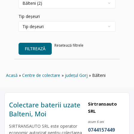
Tip deșeuri
Resetează filtrele
FILTREAZĂ
Acasă
Centre de colectare
județul Gorj
Bălteni
Colectare baterii uzate
Sirtransauto
SRL
Balteni, Moi
acum 6 ani
SIRTRANSAUTO SRL este operator
0744157449
economic autorizat pentru colectarea