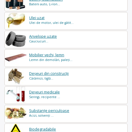
Baterii auto, Li-Ion...
Ulei uzat
Ulei de motor, ulei de gătit...
Anvelope uzate
Cauciucuri...
Mobilier vechi, lemn
Lemn din demolări, paleți...
Deșeuri din construcții
Cărămizi, tiglă...
Deșeuri medicale
Seringi, recipente ...
Substanțe periculoase
Acizi, solvenți ...
Biodegradabile