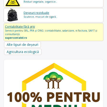
Resturi vegetale, organice..
Deșeuri reziduale
Scutece, mucuri de țigară..
Contabilitate fără griji
Servicii pentru SRL, PFA și ONG: contabilitate, salarizare, e-Factura, SAF-T și
consultanță.
supercontabil.ro
Alte tipuri de deșeuri
Agricultura ecologică