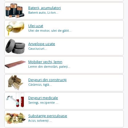
Baterii, acumulatori
Baterii auto, Li-Ion...
Ulei uzat
Ulei de motor, ulei de gătit...
Anvelope uzate
Cauciucuri...
Mobilier vechi, lemn
Lemn din demolări, paleți...
Deșeuri din construcții
Cărămizi, tiglă...
Deșeuri medicale
Seringi, recipente ...
Substanțe periculoase
Acizi, solvenți ...