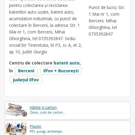
pentru colectarea și reciclarea
Punct de lucru: Str.
bateriilor auto uzate, baterii auto,
1 Mai nr 1, com
acumulatori industriali, cu punct de
Berceni, Mihai
colectare în Berceni, la adresa: Str. 1
Ghiorghina, tel
Mai nr 1, com Berceni, Mihai
0735392847
Ghiorghina, tel 0735392847. Sediu
social:Str Tineretului, bl P3, sc A, et 2,
ap 10, judet Giurgiu
Centru de colectare
baterii auto
,
în
Berceni
Ilfov + București
județul Ilfov
Hârtie și carton
Ziare, cutii de carton...
Plastic
PET, pungi, ambalaje...