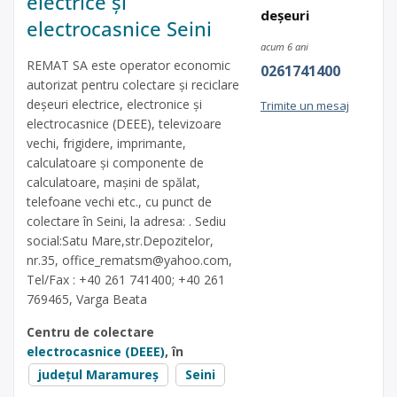
electrice și
deșeuri
electrocasnice Seini
acum 6 ani
REMAT SA este operator economic
0261741400
autorizat pentru colectare și reciclare
deșeuri electrice, electronice și
Trimite un mesaj
electrocasnice (DEEE), televizoare
vechi, frigidere, imprimante,
calculatoare și componente de
calculatoare, mașini de spălat,
telefoane vechi etc., cu punct de
colectare în Seini, la adresa: . Sediu
social:Satu Mare,str.Depozitelor,
nr.35,
office_rematsm@yahoo.com
,
Tel/Fax : +40 261 741400; +40 261
769465, Varga Beata
Centru de colectare
electrocasnice (DEEE)
, în
județul Maramureș
Seini