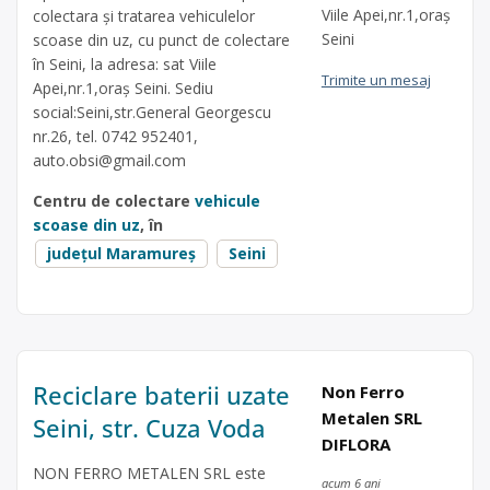
Viile Apei,nr.1,oraș
colectara și tratarea vehiculelor
Seini
scoase din uz, cu punct de colectare
în Seini, la adresa: sat Viile
Trimite un mesaj
Apei,nr.1,oraș Seini. Sediu
social:Seini,str.General Georgescu
nr.26, tel. 0742 952401,
auto.obsi@gmail.com
Centru de colectare
vehicule
scoase din uz
, în
județul Maramureș
Seini
Reciclare baterii uzate
Non Ferro
Metalen SRL
Seini, str. Cuza Voda
DIFLORA
NON FERRO METALEN SRL este
acum 6 ani