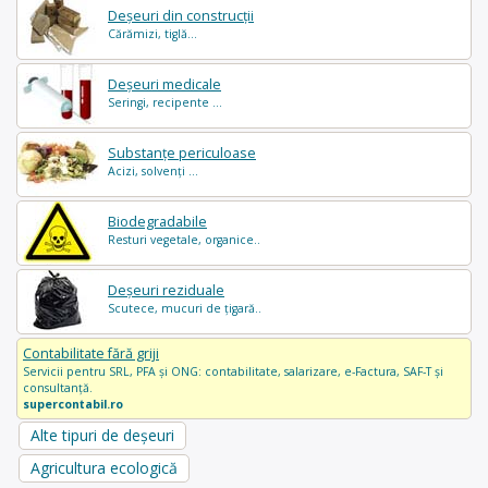
Deșeuri din construcții
Cărămizi, tiglă...
Deșeuri medicale
Seringi, recipente ...
Substanțe periculoase
Acizi, solvenți ...
Biodegradabile
Resturi vegetale, organice..
Deșeuri reziduale
Scutece, mucuri de țigară..
Contabilitate fără griji
Servicii pentru SRL, PFA și ONG: contabilitate, salarizare, e-Factura, SAF-T și
consultanță.
supercontabil.ro
Alte tipuri de deșeuri
Agricultura ecologică