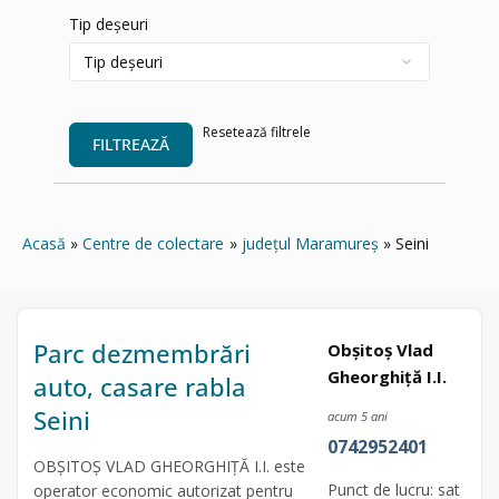
Tip deșeuri
Resetează filtrele
FILTREAZĂ
Acasă
Centre de colectare
județul Maramureș
Seini
Parc dezmembrări
Obșitoș Vlad
Gheorghiţă I.I.
auto, casare rabla
Seini
acum 5 ani
0742952401
OBȘITOȘ VLAD GHEORGHIŢĂ I.I. este
Punct de lucru: sat
operator economic autorizat pentru