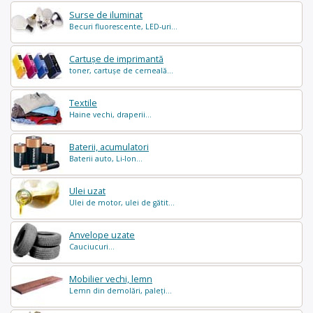
Surse de iluminat
Becuri fluorescente, LED-uri...
Cartușe de imprimantă
toner, cartușe de cerneală...
Textile
Haine vechi, draperii...
Baterii, acumulatori
Baterii auto, Li-Ion...
Ulei uzat
Ulei de motor, ulei de gătit...
Anvelope uzate
Cauciucuri...
Mobilier vechi, lemn
Lemn din demolări, paleți...