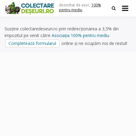
Skip
dezvoltat de asoc.
100%
to
pentru mediu
content
Susține colectaredeseuri.ro prin redirecționarea a 3,5% din
impozitul pe venit către
Asociația 100% pentru mediu
.
Completează formularul
online și ne ocupăm noi de restul!