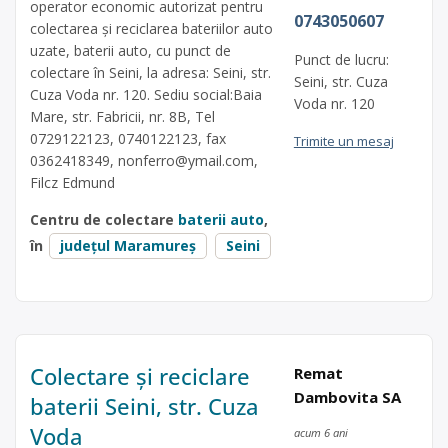
operator economic autorizat pentru
0743050607
colectarea și reciclarea bateriilor auto
uzate, baterii auto, cu punct de
Punct de lucru:
colectare în Seini, la adresa: Seini, str.
Seini, str. Cuza
Cuza Voda nr. 120. Sediu social:Baia
Voda nr. 120
Mare, str. Fabricii, nr. 8B, Tel
0729122123, 0740122123, fax
Trimite un mesaj
0362418349,
nonferro@ymail.com
,
Filcz Edmund
Centru de colectare
baterii auto
,
în
județul Maramureș
Seini
Colectare și reciclare
Remat
Dambovita SA
baterii Seini, str. Cuza
Voda
acum 6 ani