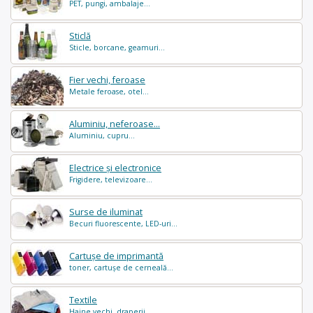
PET, pungi, ambalaje...
Sticlă
Sticle, borcane, geamuri...
Fier vechi, feroase
Metale feroase, otel...
Aluminiu, neferoase...
Aluminiu, cupru...
Electrice și electronice
Frigidere, televizoare...
Surse de iluminat
Becuri fluorescente, LED-uri...
Cartușe de imprimantă
toner, cartușe de cerneală...
Textile
Haine vechi, draperii...