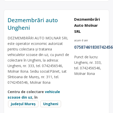
Dezmembrări auto
Dezmembrări
Auto Molnar
Ungheni
SRL
DEZMEMBRĂRI AUTO MOLNAR SRL
acum 6 ani
este operator economic autorizat
07587461830742456
pentru colectara și tratarea
vehiculelor scoase din uz, cu punct de
Punct de lucru:
colectare în Ungheni, la adresa:
Ungheni, nr. 333,
Ungheni, nr. 333, tel. 0742456546,
tel. 0742456546,
Molnar Ilona. Sediu social:Pănet, sat
Molnar Ilona
Sîntioana de Mureș, nr. 311, tel.
0742456546, Molnar Ilona
Centru de colectare
vehicule
scoase din uz
, în
județul Mureș
Ungheni