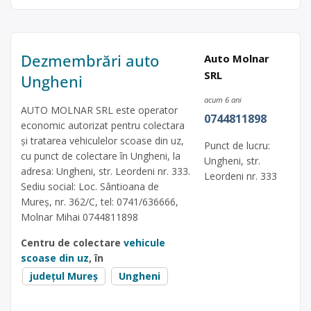
Dezmembrări auto
Auto Molnar
SRL
Ungheni
acum 6 ani
AUTO MOLNAR SRL este operator
0744811898
economic autorizat pentru colectara
și tratarea vehiculelor scoase din uz,
Punct de lucru:
cu punct de colectare în Ungheni, la
Ungheni, str.
adresa: Ungheni, str. Leordeni nr. 333.
Leordeni nr. 333
Sediu social: Loc. Sântioana de
Mureș, nr. 362/C, tel: 0741/636666,
Molnar Mihai 0744811898
Centru de colectare
vehicule
scoase din uz
, în
județul Mureș
Ungheni