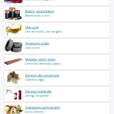
Baterii, acumulatori
Baterii auto, Li-Ion...
Ulei uzat
Ulei de motor, ulei de gătit...
Anvelope uzate
Cauciucuri...
Mobilier vechi, lemn
Lemn din demolări, paleți...
Deșeuri din construcții
Cărămizi, tiglă...
Deșeuri medicale
Seringi, recipente ...
Substanțe periculoase
Acizi, solvenți ...