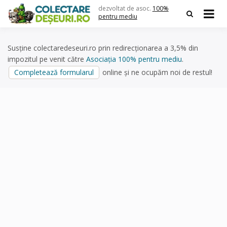
Skip
dezvoltat de asoc.
100%
to
pentru mediu
content
Susține colectaredeseuri.ro prin redirecționarea a 3,5% din
impozitul pe venit către
Asociația 100% pentru mediu
.
Completează formularul
online și ne ocupăm noi de restul!