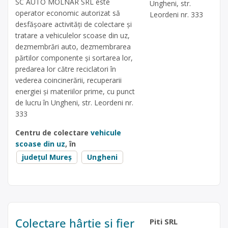
SC AUTO MOLNAR SRL este
Ungheni, str.
operator economic autorizat să
Leordeni nr. 333
desfăşoare activităţi de colectare şi
tratare a vehiculelor scoase din uz,
dezmembrări auto, dezmembrarea
părtilor componente și sortarea lor,
predarea lor către reciclatori în
vederea coincinerării, recuperarii
energiei și materiilor prime, cu punct
de lucru în Ungheni, str. Leordeni nr.
333
Centru de colectare
vehicule
scoase din uz
, în
județul Mureș
Ungheni
Colectare hârtie și fier
Piti SRL