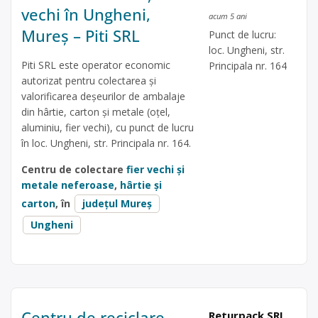
vechi în Ungheni,
acum 5 ani
Mureș – Piti SRL
Punct de lucru:
loc. Ungheni, str.
Piti SRL este operator economic
Principala nr. 164
autorizat pentru colectarea și
valorificarea deșeurilor de ambalaje
din hârtie, carton și metale (oțel,
aluminiu, fier vechi), cu punct de lucru
în loc. Ungheni, str. Principala nr. 164.
Centru de colectare
fier vechi și
metale neferoase
,
hârtie și
carton
, în
județul Mureș
Ungheni
Centru de reciclare
Returpack SRL