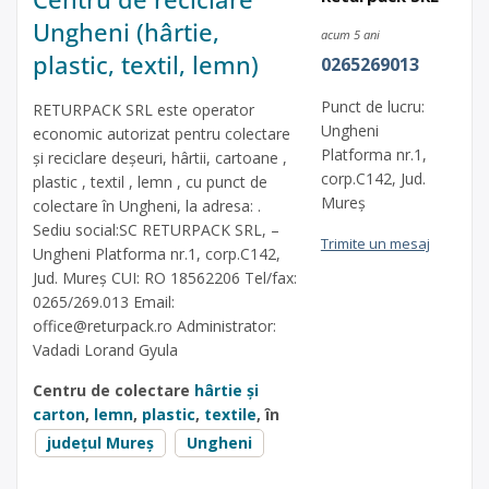
Ungheni (hârtie,
acum 5 ani
plastic, textil, lemn)
0265269013
Punct de lucru:
RETURPACK SRL este operator
Ungheni
economic autorizat pentru colectare
Platforma nr.1,
și reciclare deșeuri, hârtii, cartoane ,
corp.C142, Jud.
plastic , textil , lemn , cu punct de
Mureș
colectare în Ungheni, la adresa: .
Sediu social:SC RETURPACK SRL, –
Trimite un mesaj
Ungheni Platforma nr.1, corp.C142,
Jud. Mureș CUI: RO 18562206 Tel/fax:
0265/269.013 Email:
office@returpack.ro
Administrator:
Vadadi Lorand Gyula
Centru de colectare
hârtie și
carton
,
lemn
,
plastic
,
textile
, în
județul Mureș
Ungheni