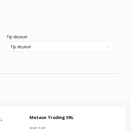
Tip deșeuri
,
Metaux Trading SRL
acum 5 ani