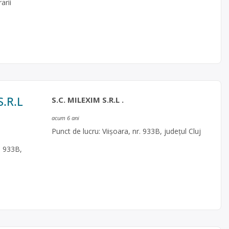
arii
S.R.L
S.C. MILEXIM S.R.L .
acum 6 ani
Punct de lucru: Viişoara, nr. 933B, judeţul Cluj
r. 933B,