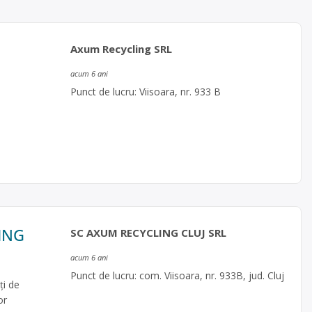
Axum Recycling SRL
acum 6 ani
Punct de lucru: Viisoara, nr. 933 B
LING
SC AXUM RECYCLING CLUJ SRL
acum 6 ani
Punct de lucru: com. Viisoara, nr. 933B, jud. Cluj
ţi de
or