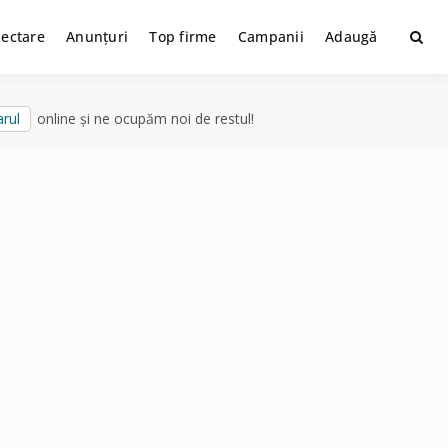
lectare
Anunțuri
Top firme
Campanii
Adaugă
rul
online și ne ocupăm noi de restul!