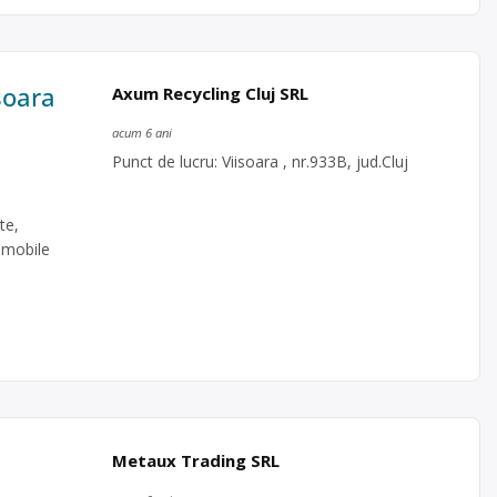
șoara
Axum Recycling Cluj SRL
acum 6 ani
Punct de lucru: Viisoara , nr.933B, jud.Cluj
te,
e mobile
Metaux Trading SRL