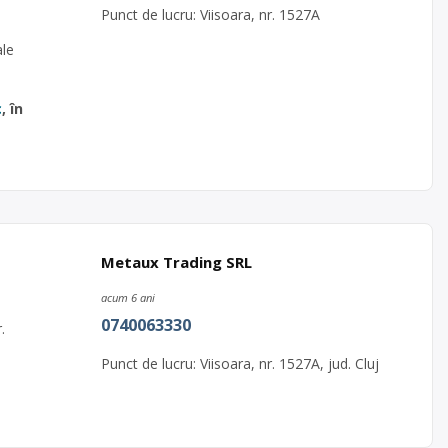
Punct de lucru: Viisoara, nr. 1527A
ale
c
, în
Metaux Trading SRL
acum 6 ani
0740063330
.
Punct de lucru: Viisoara, nr. 1527A, jud. Cluj