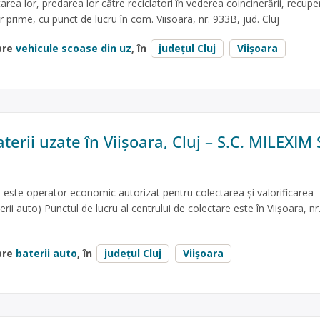
ea lor, predarea lor către reciclatori în vederea coincinerării, recuper
or prime, cu punct de lucru în com. Viisoara, nr. 933B, jud. Cluj
are
vehicule scoase din uz
, în
județul Cluj
Viișoara
terii uzate în Viișoara, Cluj – S.C. MILEXIM 
. este operator economic autorizat pentru colectarea și valorificarea
terii auto) Punctul de lucru al centrului de colectare este în Viişoara, n
are
baterii auto
, în
județul Cluj
Viișoara