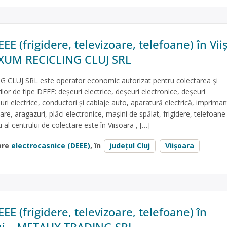
EE (frigidere, televizoare, telefoane) în Vii
 AXUM RECICLING CLUJ SRL
CLUJ SRL este operator economic autorizat pentru colectarea și
ilor de tipe DEEE: deșeuri electrice, deșeuri electronice, deșeuri
uri electrice, conductori și cablaje auto, aparatură electrică, impriman
re, aragazuri, plăci electronice, mașini de spălat, frigidere, telefoan
u al centrului de colectare este în Viisoara , […]
are
electrocasnice (DEEE)
, în
județul Cluj
Viișoara
EE (frigidere, televizoare, telefoane) în
luj – METAUX TRADING SRL