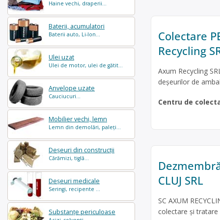
Haine vechi, draperii...
Baterii, acumulatori
Colectare PE
Baterii auto, Li-Ion...
Recycling S
Ulei uzat
Ulei de motor, ulei de gătit...
Axum Recycling SRL 
deșeurilor de ambala
Anvelope uzate
Cauciucuri...
Centru de colect
Mobilier vechi, lemn
Lemn din demolări, paleți...
Deșeuri din construcții
Cărămizi, tiglă...
Dezmembrări
CLUJ SRL
Deșeuri medicale
Seringi, recipente ...
SC AXUM RECYCLING 
colectare şi tratar
Substanțe periculoase