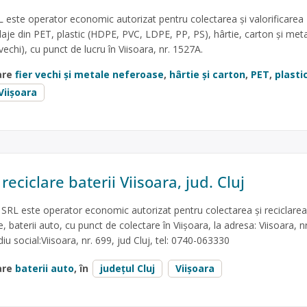
este operator economic autorizat pentru colectarea și valorificarea
aje din PET, plastic (HDPE, PVC, LDPE, PP, PS), hârtie, carton și met
 vechi), cu punct de lucru în Viisoara, nr. 1527A.
are
fier vechi și metale neferoase
,
hârtie și carton
,
PET
,
plasti
Viișoara
reciclare baterii Viisoara, jud. Cluj
 este operator economic autorizat pentru colectarea și reciclarea
e, baterii auto, cu punct de colectare în Viișoara, la adresa: Viisoara, nr
diu social:Viisoara, nr. 699, jud Cluj, tel: 0740-063330
are
baterii auto
, în
județul Cluj
Viișoara