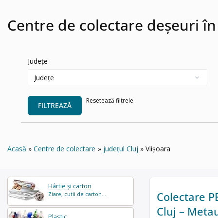
Centre de colectare deșeuri în
Județe
Resetează filtrele
FILTREAZĂ
Acasă
Centre de colectare
județul Cluj
Viișoara
Hârtie și carton
Colectare PET
Ziare, cutii de carton...
Cluj – Meta
Plastic