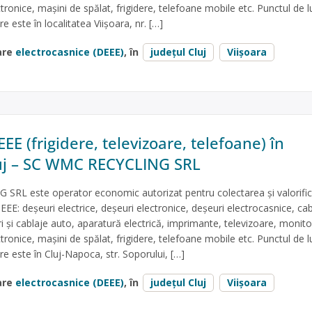
ctronice, mașini de spălat, frigidere, telefoane mobile etc. Punctul de l
e este în localitatea Viişoara, nr. […]
are
electrocasnice (DEEE)
, în
județul Cluj
Viișoara
EE (frigidere, televizoare, telefoane) în
luj – SC WMC RECYCLING SRL
RL este operator economic autorizat pentru colectarea și valorifi
EEE: deșeuri electrice, deșeuri electronice, deșeuri electrocasnice, cab
ri și cablaje auto, aparatură electrică, imprimante, televizoare, monito
ctronice, mașini de spălat, frigidere, telefoane mobile etc. Punctul de l
re este în Cluj-Napoca, str. Soporului, […]
are
electrocasnice (DEEE)
, în
județul Cluj
Viișoara