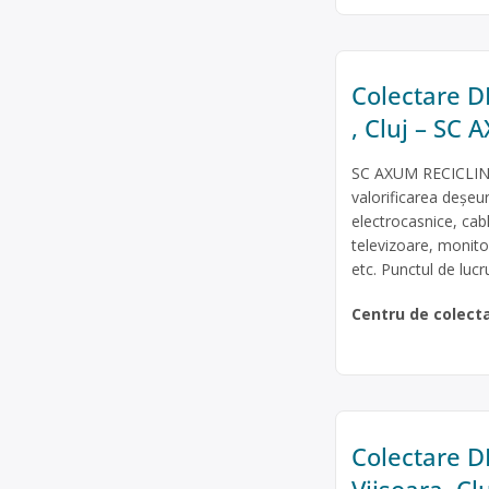
Colectare DE
, Cluj – SC
SC AXUM RECICLING 
valorificarea deșeur
electrocasnice, cabl
televizoare, monitoa
etc. Punctul de lucr
Centru de colect
Colectare DE
Viișoara, C