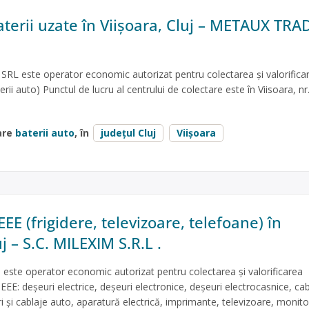
aterii uzate în Viișoara, Cluj – METAUX TR
 este operator economic autorizat pentru colectarea și valorifica
terii auto) Punctul de lucru al centrului de colectare este în Viisoara, n
are
baterii auto
, în
județul Cluj
Viișoara
EE (frigidere, televizoare, telefoane) în
uj – S.C. MILEXIM S.R.L .
. este operator economic autorizat pentru colectarea și valorificarea
EEE: deșeuri electrice, deșeuri electronice, deșeuri electrocasnice, cab
ri și cablaje auto, aparatură electrică, imprimante, televizoare, monito