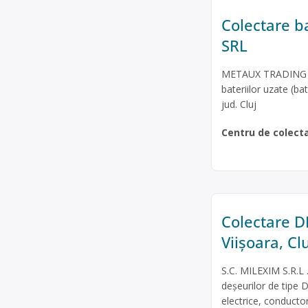
Colectare b
SRL
METAUX TRADING SRL
bateriilor uzate (ba
jud. Cluj
Centru de colect
Colectare DE
Viişoara, Cl
S.C. MILEXIM S.R.L 
deșeurilor de tipe D
electrice, conducto