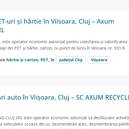
T-uri și hârtie în Viisoara, Cluj – Axum
RL
este operator economic autorizat pentru colectarea și valorificarea
je din PET și hârtie, carton, cu punct de lucru în Viisoara, nr. 933 B.
are
hârtie și carton
,
PET
, în
județul Cluj
Viișoara
 auto în Viișoara, Cluj – SC AXUM RECYC
CLUJ SRL este operator economic autorizat să desfăşoare activită
e a vehiculelor scoase din uz, dezmembrări auto, dezmembrarea părtil