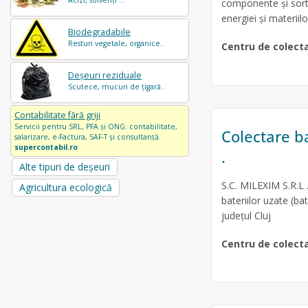
Acizi, solvenți ...
componente și sortar
energiei și materiil
Biodegradabile
Resturi vegetale, organice..
Centru de colect
Deșeuri reziduale
Scutece, mucuri de țigară..
Contabilitate fără griji
Servicii pentru SRL, PFA și ONG: contabilitate,
Colectare ba
salarizare, e-Factura, SAF-T și consultanță.
supercontabil.ro
.
Alte tipuri de deșeuri
S.C. MILEXIM S.R.L 
Agricultura ecologică
bateriilor uzate (ba
judeţul Cluj
Centru de colect