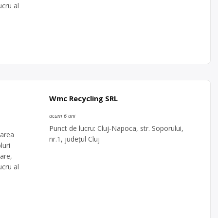
ucru al
Wmc Recycling SRL
acum 6 ani
Punct de lucru: Cluj-Napoca, str. Soporului,
carea
nr.1, judeţul Cluj
luri
are,
ucru al