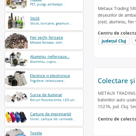
PET, pungi, ambalaje...
Metaux Trading SRL 
deșeurilor de ambal
Sticlă
(oțel, aluminiu, fier
Sticle, borcane, geamuri...
Centru de colect
Fier vechi, feroase
județul Cluj
Metale feroase, otel...
Aluminiu, neferoase...
Aluminiu, cupru...
Electrice și electronice
Colectare și 
Frigidere, televizoare...
METAUX TRADING SRL
Surse de iluminat
bateriilor auto uzat
Becuri fluorescente, LED-uri...
1527A, jud. Cluj. Se
Cartușe de imprimantă
Centru de colect
toner, cartușe de cerneală...
Textile