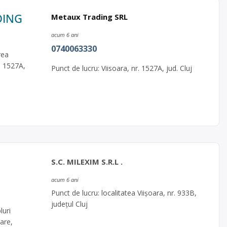
ADING
Metaux Trading SRL
acum 6 ani
0740063330
rea
r. 1527A,
Punct de lucru: Viisoara, nr. 1527A, jud. Cluj
S.C. MILEXIM S.R.L .
acum 6 ani
Punct de lucru: localitatea Viişoara, nr. 933B,
judeţul Cluj
luri
are,