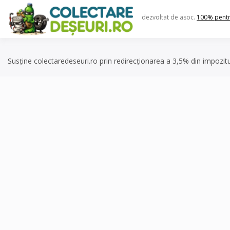
Skip
to
dezvoltat de asoc.
100% pent
content
Susține colectaredeseuri.ro prin redirecționarea a 3,5% din impozit