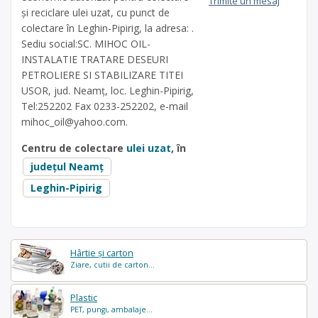
Trimite un mesaj
și reciclare ulei uzat, cu punct de
colectare în Leghin-Pipirig, la adresa: .
Sediu social:SC. MIHOC OIL-
INSTALATIE TRATARE DESEURI
PETROLIERE SI STABILIZARE TITEI
USOR, jud. Neamț, loc. Leghin-Pipirig,
Tel:252202 Fax 0233-252202, e-mail
mihoc_oil@yahoo.com
.
Centru de colectare
ulei uzat
, în
județul Neamț
Leghin-Pipirig
Hârtie și carton
Ziare, cutii de carton...
Plastic
PET, pungi, ambalaje...