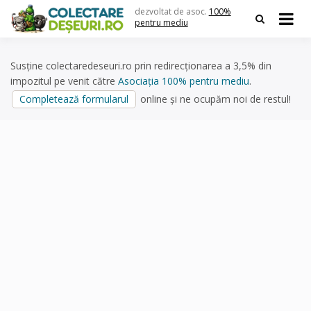
Skip
dezvoltat de asoc.
100%
to
pentru mediu
content
Susține colectaredeseuri.ro prin redirecționarea a 3,5% din
impozitul pe venit către
Asociația 100% pentru mediu
.
Completează formularul
online și ne ocupăm noi de restul!