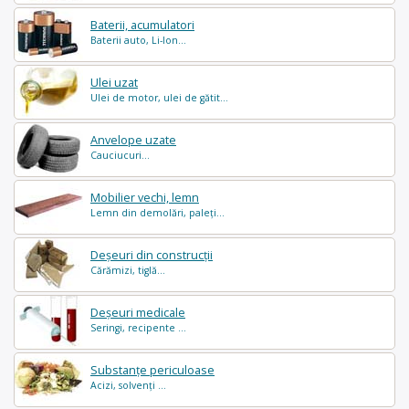
Baterii, acumulatori
Baterii auto, Li-Ion...
Ulei uzat
Ulei de motor, ulei de gătit...
Anvelope uzate
Cauciucuri...
Mobilier vechi, lemn
Lemn din demolări, paleți...
Deșeuri din construcții
Cărămizi, tiglă...
Deșeuri medicale
Seringi, recipente ...
Substanțe periculoase
Acizi, solvenți ...