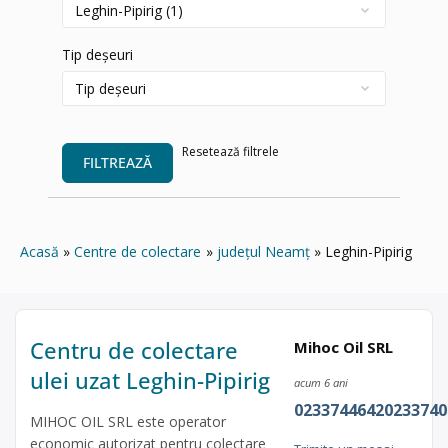
Tip deșeuri
Resetează filtrele
FILTREAZĂ
Acasă
Centre de colectare
județul Neamț
Leghin-Pipirig
Centru de colectare
Mihoc Oil SRL
ulei uzat Leghin-Pipirig
acum 6 ani
02337446420233740
MIHOC OIL SRL este operator
economic autorizat pentru colectare