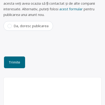
acesta veți avea ocazia să fiți contactat și de alte companii
interesate. Alternativ, puteți folosi
acest formular
pentru
publicarea unui anunt nou.
Da, doresc publicarea
Colectare ulei uzat în
Pipirig, Neamț – S.C. Mihoc
Oil SRL
S.C. Mihoc Oil SRL este operator
S.C. Mihoc Oil