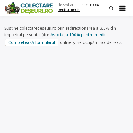
Skip
dezvoltat de asoc.
100%
to
pentru mediu
content
Susține colectaredeseuri.ro prin redirecționarea a 3,5% din
impozitul pe venit către
Asociația 100% pentru mediu
.
Completează formularul
online și ne ocupăm noi de restul!