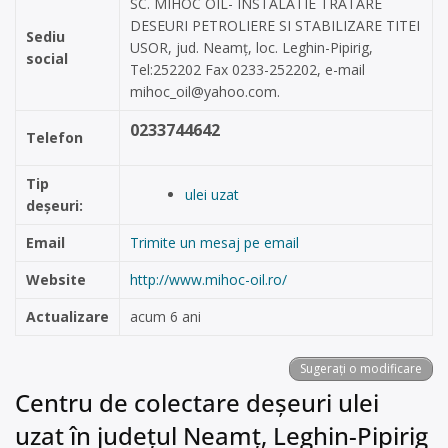
SC. MIHOC OIL- INSTALATIE TRATARE
DESEURI PETROLIERE SI STABILIZARE TITEI
Sediu
USOR, jud. Neamț, loc. Leghin-Pipirig,
social
Tel:252202 Fax 0233-252202, e-mail
mihoc_oil@yahoo.com
.
0233744642
Telefon
Tip
ulei uzat
deșeuri:
Email
Trimite un mesaj pe email
Website
http://www.mihoc-oil.ro/
Actualizare
acum 6 ani
Sugerați o modificare
Centru de colectare deșeuri ulei
uzat în județul Neamț, Leghin-Pipirig