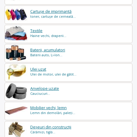
Cartușe de imprimantă
toner, cartușe de cerneală...
Textile
Haine vechi, draperii...
Baterii, acumulatori
Baterii auto, Li-Ion...
Ulei uzat
Ulei de motor, ulei de gătit...
Anvelope uzate
Cauciucuri...
Mobilier vechi, lemn
Lemn din demolări, paleți...
Deșeuri din construcții
Cărămizi, tiglă...