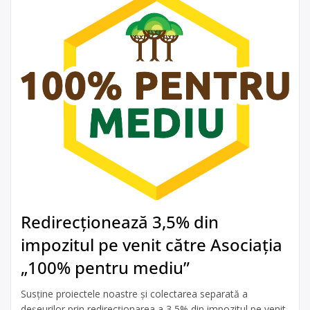
Redirecționează 3,5% din
impozitul pe venit către Asociația
„100% pentru mediu”
Susține proiectele noastre și colectarea separată a
deșeurilor prin redirecționarea a 3,5% din impozitul pe venit