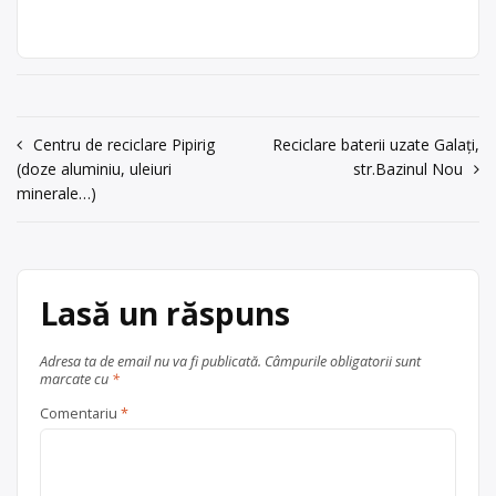
Punct de lucru:
activităţi de colectare şi/sau
Savinesti, str.
valorificare a uleiurilor uzate. Adresa
Uzinei nr. 1 Tel.
sediului social/punctului de lucru:
0233-219197 Fax
Savinesti, str. Uzinei nr. 1
0233-223093 e-
Centru de colectare
ulei uzat
, în
mail:
savinesti@apisorelia.ro
Navigare
Centru de reciclare Pipirig
Reciclare baterii uzate Galați,
județul Neamț
Săvinești
acum 6 ani
(doze aluminiu, uleiuri
str.Bazinul Nou
în
minerale…)
Trimite un mesaj
articole
Lasă un răspuns
Adresa ta de email nu va fi publicată.
Câmpurile obligatorii sunt
marcate cu
*
Comentariu
*