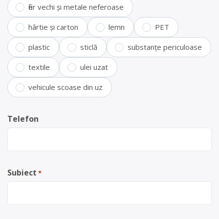
fier vechi și metale neferoase
hârtie și carton
lemn
PET
plastic
sticlă
substanțe periculoase
textile
ulei uzat
vehicule scoase din uz
Telefon
Subiect
*