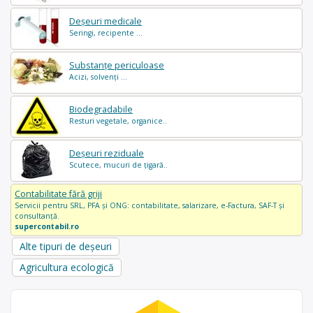
Deșeuri medicale
Seringi, recipente ...
Substanțe periculoase
Acizi, solvenți ...
Biodegradabile
Resturi vegetale, organice..
Deșeuri reziduale
Scutece, mucuri de țigară..
Contabilitate fără griji
Servicii pentru SRL, PFA și ONG: contabilitate, salarizare, e-Factura, SAF-T și
consultanță.
supercontabil.ro
Alte tipuri de deșeuri
Agricultura ecologică