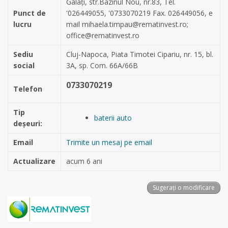
Galați, str.Bazinul Nou, nr.83, Tel.
Punct de
'026449055, '0733070219 Fax. 026449056, e
lucru
mail
mihaela.timpau@rematinvest.ro
;
office@rematinvest.ro
Sediu
Cluj-Napoca, Piata Timotei Cipariu, nr. 15, bl.
social
3A, sp. Com. 66A/66B
0733070219
Telefon
Tip
baterii auto
deșeuri:
Email
Trimite un mesaj pe email
Actualizare
acum 6 ani
Sugerați o modificare