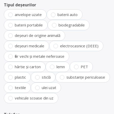
Tipul deșeurilor
anvelope uzate
baterii auto
baterii portabile
biodegradabile
deșeuri de origine animală
deșeuri medicale
electrocasnice (DEEE)
fier vechi și metale neferoase
hârtie și carton
lemn
PET
plastic
sticlă
substanțe periculoase
textile
ulei uzat
vehicule scoase din uz