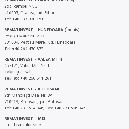
Șos. Rampei Nr. 3
410605, Oradea, jud. Bihor
Tel: +40 733 070 151
REMATINVEST – HUNEDOARA (Închis)
Peștișu Mare Nr. 21D
331004, Pestisu Mare, jud. Hunedoara
Tel: +40 264 450 875
REMATINVEST – VALEA MITII
457171, Valea Miții Nr. 1,
Zalău, jud. Salaj
Tel/Fax: +40 260 611 261
REMATINVEST – BOTOSANI
Str. Manolești Deal Nr. 3A
710013, Botoșani, jud. Botosani
Tel: +40 231 514 846; Fax: +40 231 506 846
REMATINVEST – IASI
Str. Chisinaului Nr. 6