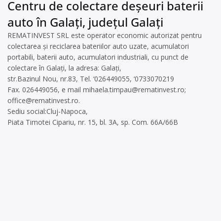
Centru de colectare deșeuri baterii
auto în Galați, județul Galați
REMATINVEST SRL este operator economic autorizat pentru
colectarea și reciclarea bateriilor auto uzate, acumulatori
portabili, baterii auto, acumulatori industriali, cu punct de
colectare în Galați, la adresa: Galați,
str.Bazinul Nou, nr.83, Tel. ‘026449055, ‘0733070219
Fax. 026449056, e mail
mihaela.timpau@rematinvest.ro
;
office@rematinvest.ro
.
Sediu social:Cluj-Napoca,
Piata Timotei Cipariu, nr. 15, bl. 3A, sp. Com. 66A/66B