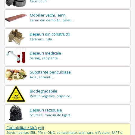
Cauciucuri...
Mobilier vechi, lemn
Lemn din demolări, paleți...
Deșeuri din construcții
Cărămizi, tiglă...
Deșeuri medicale
Seringi, recipente ...
Substanțe periculoase
Acizi, solvenți ...
Biodegradabile
Resturi vegetale, organice..
Deșeuri reziduale
Scutece, mucuri de țigară..
Contabilitate fără griji
Servicii pentru SRL, PFA și ONG: contabilitate, salarizare, e-Factura, SAF-T și