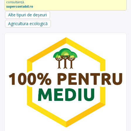
consultanță.
supercontabil.ro
Alte tipuri de deșeuri
Agricultura ecologică