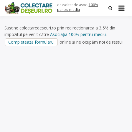
Skip
dezvoltat de asoc.
100%
to
pentru mediu
content
Susține colectaredeseuri.ro prin redirecționarea a 3,5% din
impozitul pe venit către
Asociația 100% pentru mediu
.
Completează formularul
online și ne ocupăm noi de restul!