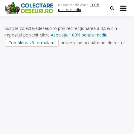
Skip
dezvoltat de asoc.
100%
to
pentru mediu
content
Susține colectaredeseuri.ro prin redirecționarea a 3,5% din
impozitul pe venit către
Asociația 100% pentru mediu
.
Completează formularul
online și ne ocupăm noi de restul!