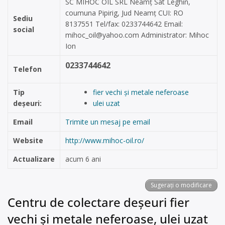
SC MIHOC OIL SRL Neamț Sat Leghin,
coumuna Pipirig, Jud Neamț CUI: RO
Sediu
8137551 Tel/fax: 0233744642 Email:
social
mihoc_oil@yahoo.com
Administrator: Mihoc
Ion
0233744642
Telefon
Tip
fier vechi și metale neferoase
deșeuri:
ulei uzat
Email
Trimite un mesaj pe email
Website
http://www.mihoc-oil.ro/
Actualizare
acum 6 ani
Sugerați o modificare
Centru de colectare deșeuri fier
vechi și metale neferoase, ulei uzat