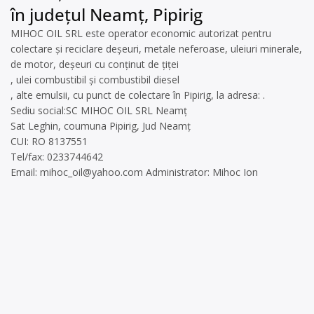
în județul Neamț, Pipirig
MIHOC OIL SRL este operator economic autorizat pentru
colectare și reciclare deșeuri, metale neferoase, uleiuri minerale,
de motor, deșeuri cu conținut de țiței
, ulei combustibil și combustibil diesel
, alte emulsii, cu punct de colectare în Pipirig, la adresa: .
Sediu social:SC MIHOC OIL SRL Neamț
Sat Leghin, coumuna Pipirig, Jud Neamț
CUI: RO 8137551
Tel/fax: 0233744642
Email:
mihoc_oil@yahoo.com
Administrator: Mihoc Ion