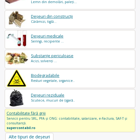
Lemn din demolări, paleți...
Deșeuri din construcții
Cărămizi, tiglă...
Deșeuri medicale
Seringi, recipente ...
Substanțe periculoase
Acizi, solvenți ...
Biodegradabile
Resturi vegetale, organice..
Deșeuri reziduale
Scutece, mucuri de țigară..
Contabilitate fără griji
Servicii pentru SRL, PFA și ONG: contabilitate, salarizare, e-Factura, SAF-T și
consultanță.
supercontabil.ro
Alte tipuri de deșeuri