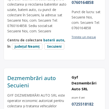
0760164858
colectarea și reciclarea bateriilor auto
uzate, baterii auto, cu punct de
Punct de lucru: sat
colectare în Secuieni, la adresa: sat
Secuienii Noi,
Secuienii Noi, com. Secuieni Tel:
com. Secuieni Tel:
0760164858. Sediu social:sat
0760164858
Secuienii Noi, com. Secuieni
Trimite un mesaj
Centru de colectare
baterii auto
,
în
județul Neamț
Secuieni
Dezmembrări auto
Gyf
Dezmembrări
Secuieni
Auto SRL
GYF DEZMEMBRĂRI AUTO SRL este
acum 6 ani
operator economic autorizat pentru
0725518182
colectara și tratarea vehiculelor