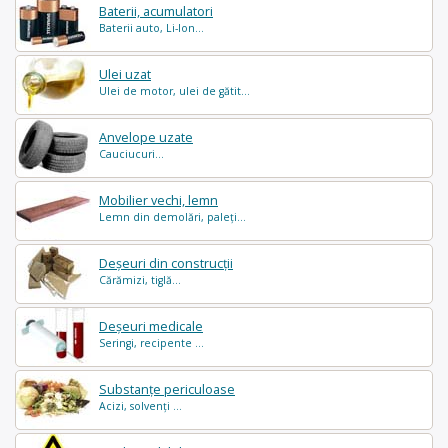
Baterii, acumulatori
Baterii auto, Li-Ion...
Ulei uzat
Ulei de motor, ulei de gătit...
Anvelope uzate
Cauciucuri...
Mobilier vechi, lemn
Lemn din demolări, paleți...
Deșeuri din construcții
Cărămizi, tiglă...
Deșeuri medicale
Seringi, recipente ...
Substanțe periculoase
Acizi, solvenți ...