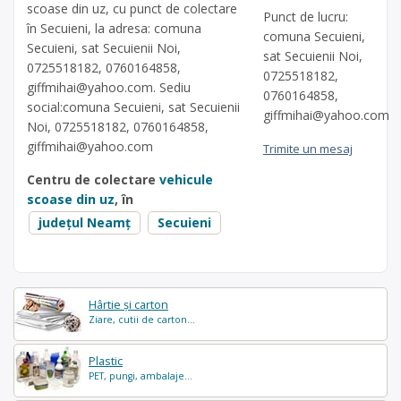
scoase din uz, cu punct de colectare
Punct de lucru:
în Secuieni, la adresa: comuna
comuna Secuieni,
Secuieni, sat Secuienii Noi,
sat Secuienii Noi,
0725518182, 0760164858,
0725518182,
giffmihai@yahoo.com
. Sediu
0760164858,
social:comuna Secuieni, sat Secuienii
giffmihai@yahoo.com
Noi, 0725518182, 0760164858,
giffmihai@yahoo.com
Trimite un mesaj
Centru de colectare
vehicule
scoase din uz
, în
județul Neamț
Secuieni
Hârtie și carton
Ziare, cutii de carton...
Plastic
PET, pungi, ambalaje...