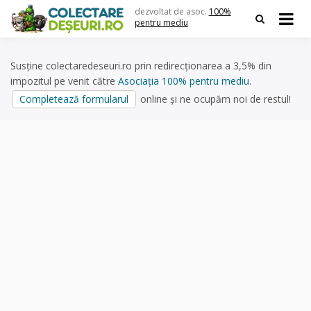
Skip
dezvoltat de asoc.
100%
to
pentru mediu
content
Susține colectaredeseuri.ro prin redirecționarea a 3,5% din
impozitul pe venit către
Asociația 100% pentru mediu
.
Completează formularul
online și ne ocupăm noi de restul!