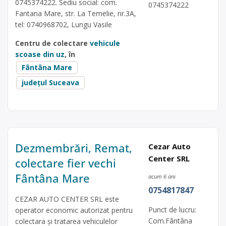
0745374222. Sediu social: com.
0745374222
Fantana Mare, str. La Temelie, nr.3A,
tel: 0740968702, Lungu Vasile
Centru de colectare
vehicule
scoase din uz
, în
Fântâna Mare
județul Suceava
Dezmembrări, Remat,
Cezar Auto
Center SRL
colectare fier vechi
Fântâna Mare
acum 6 ani
0754817847
CEZAR AUTO CENTER SRL este
Punct de lucru:
operator economic autorizat pentru
Com.Fântâna
colectara și tratarea vehiculelor