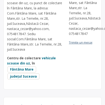
Mare, sat Fântâna
scoase din uz, cu punct de colectare
Mare,str. La
în Fântâna Mare, la adresa:
Temelie, nr.28,
Com.Fântâna Mare, sat Fântâna
jud.Suceava,Năstacă
Mare,str. La Temelie, nr.28,
Cezar,
jud.Suceava,Năstacă Cezar,
nastaca_cezar@yahoo
nastaca_cezar@yahoo.com
,
0754817847
0754817847. Sediu
social:Com.Fântâna Mare, sat
Trimite un mesaj
Fântâna Mare,str. La Temelie, nr.28,
jud.Suceava
Centru de colectare
vehicule
scoase din uz
, în
Fântâna Mare
județul Suceava