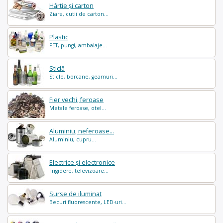
Hârtie și carton
Ziare, cutii de carton...
Plastic
PET, pungi, ambalaje...
Sticlă
Sticle, borcane, geamuri...
Fier vechi, feroase
Metale feroase, otel...
Aluminiu, neferoase...
Aluminiu, cupru...
Electrice și electronice
Frigidere, televizoare...
Surse de iluminat
Becuri fluorescente, LED-uri...