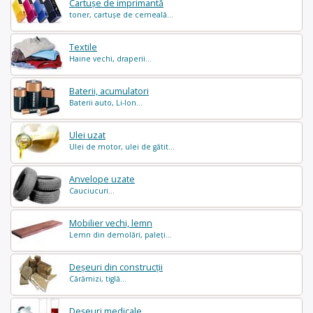
Cartușe de imprimantă
toner, cartușe de cerneală...
Textile
Haine vechi, draperii...
Baterii, acumulatori
Baterii auto, Li-Ion...
Ulei uzat
Ulei de motor, ulei de gătit...
Anvelope uzate
Cauciucuri...
Mobilier vechi, lemn
Lemn din demolări, paleți...
Deșeuri din construcții
Cărămizi, tiglă...
Deșeuri medicale