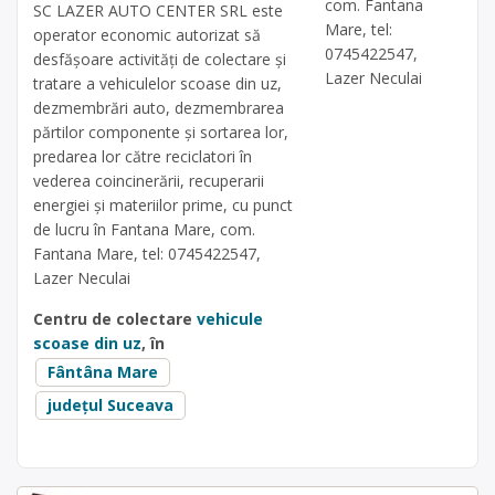
com. Fantana
SC LAZER AUTO CENTER SRL este
Mare, tel:
operator economic autorizat să
0745422547,
desfăşoare activităţi de colectare şi
Lazer Neculai
tratare a vehiculelor scoase din uz,
dezmembrări auto, dezmembrarea
părtilor componente și sortarea lor,
predarea lor către reciclatori în
vederea coincinerării, recuperarii
energiei și materiilor prime, cu punct
de lucru în Fantana Mare, com.
Fantana Mare, tel: 0745422547,
Lazer Neculai
Centru de colectare
vehicule
scoase din uz
, în
Fântâna Mare
județul Suceava