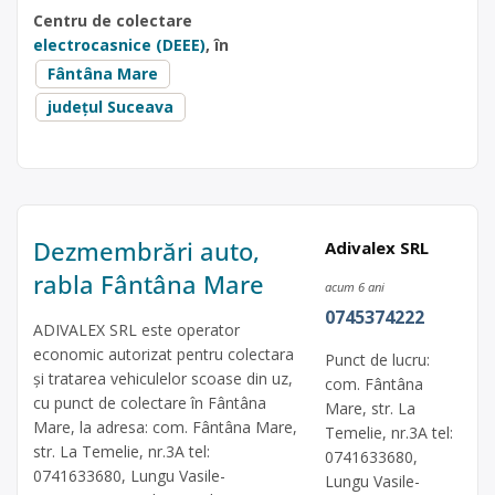
Centru de colectare
electrocasnice (DEEE)
, în
Fântâna Mare
județul Suceava
Dezmembrări auto,
Adivalex SRL
rabla Fântâna Mare
acum 6 ani
0745374222
ADIVALEX SRL este operator
economic autorizat pentru colectara
Punct de lucru:
și tratarea vehiculelor scoase din uz,
com. Fântâna
cu punct de colectare în Fântâna
Mare, str. La
Mare, la adresa: com. Fântâna Mare,
Temelie, nr.3A tel:
str. La Temelie, nr.3A tel:
0741633680,
0741633680, Lungu Vasile-
Lungu Vasile-