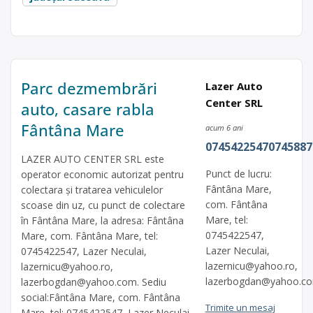
Parc dezmembrări
Lazer Auto
Center SRL
auto, casare rabla
Fântâna Mare
acum 6 ani
07454225470745887
LAZER AUTO CENTER SRL este
Punct de lucru:
operator economic autorizat pentru
Fântâna Mare,
colectara și tratarea vehiculelor
com. Fântâna
scoase din uz, cu punct de colectare
Mare, tel:
în Fântâna Mare, la adresa: Fântâna
0745422547,
Mare, com. Fântâna Mare, tel:
Lazer Neculai,
0745422547, Lazer Neculai,
lazernicu@yahoo.ro
,
lazernicu@yahoo.ro
,
lazerbogdan@yahoo.c
lazerbogdan@yahoo.com
. Sediu
social:Fântâna Mare, com. Fântâna
Trimite un mesaj
Mare, tel: 0745422547, Lazer Neculai