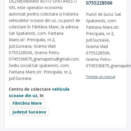
DEZMEMBRARI AUTO SPATARESTI
0755228506
SRL este operator economic
autorizat pentru colectara și tratarea
Punct de lucru: Sat
vehiculelor scoase din uz, cu punct de
Spataresti, com.
colectare în Fântâna Mare, la adresa:
Fantana Mare,str.
Sat Spataresti, com. Fantana
Principala, nr.2,
Mare,str. Principala, nr.2,
jud.Suceava,
jud.Suceava, Grama Vlad
Grama Vlad
0755228506, Grama Petru-
0755228506,
0745536875,
gramapetru@gmail.com
.
Grama Petru-
Sediu social:Sat spataresti, com.
0745536875,
gramapet
Fantana Mare,str. Principala, nr.2,
Trimite un mesaj
jud.Suceava
Centru de colectare
vehicule
scoase din uz
, în
Fântâna Mare
județul Suceava