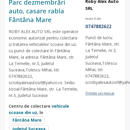
Parc dezmembrări
Roby Alex Auto
SRL
auto, casare rabla
Fântâna Mare
acum 6 ani
0747882622
ROBY ALEX AUTO SRL este operator
Punct de lucru:
economic autorizat pentru colectara
Fântâna Mare, str.
și tratarea vehiculelor scoase din uz,
La Temelie, nr.3,
cu punct de colectare în Fântâna
Judetul
Mare, la adresa: Fântâna Mare, str.
Suceava,Tolescu
La Temelie, nr.3, Judetul
Mihai, tel.
Suceava,Tolescu Mihai, tel.
0747882622,
0747882622,
scrobyalexautosrl@yah
scrobyalexautosrl@yahoo.ro
. Sediu
social:Fântâna Mare, str. La Temelie,
Trimite un mesaj
nr.3, Judetul Suceava
Centru de colectare
vehicule
scoase din uz
, în
Fântâna Mare
județul Suceava