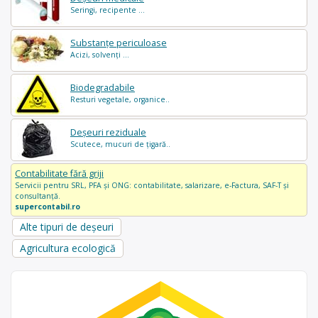
Seringi, recipente ...
Substanțe periculoase
Acizi, solvenți ...
Biodegradabile
Resturi vegetale, organice..
Deșeuri reziduale
Scutece, mucuri de țigară..
Contabilitate fără griji
Servicii pentru SRL, PFA și ONG: contabilitate, salarizare, e-Factura, SAF-T și
consultanță.
supercontabil.ro
Alte tipuri de deșeuri
Agricultura ecologică