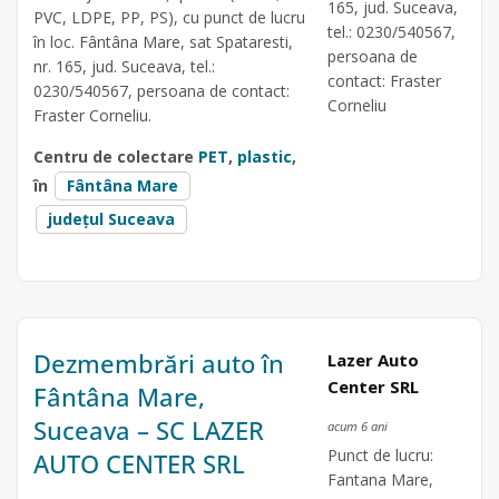
165, jud. Suceava,
PVC, LDPE, PP, PS), cu punct de lucru
tel.: 0230/540567,
în loc. Fântâna Mare, sat Spataresti,
persoana de
nr. 165, jud. Suceava, tel.:
contact: Fraster
0230/540567, persoana de contact:
Corneliu
Fraster Corneliu.
Centru de colectare
PET
,
plastic
,
în
Fântâna Mare
județul Suceava
Dezmembrări auto în
Lazer Auto
Center SRL
Fântâna Mare,
Suceava – SC LAZER
acum 6 ani
Punct de lucru:
AUTO CENTER SRL
Fantana Mare,