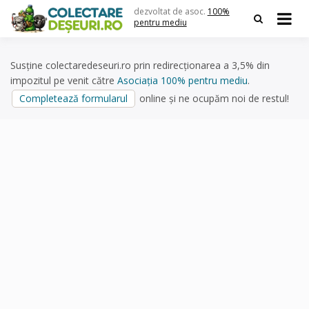
Skip
dezvoltat de asoc.
100%
to
pentru mediu
content
Susține colectaredeseuri.ro prin redirecționarea a 3,5% din
impozitul pe venit către
Asociația 100% pentru mediu
.
Completează formularul
online și ne ocupăm noi de restul!