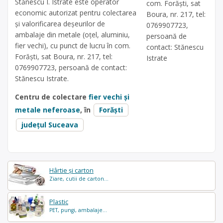
Stănescu I. Istrate este operator
com. Forăști, sat
economic autorizat pentru colectarea
Boura, nr. 217, tel:
și valorificarea deșeurilor de
0769907723,
ambalaje din metale (oțel, aluminiu,
persoană de
fier vechi), cu punct de lucru în com.
contact: Stănescu
Forăști, sat Boura, nr. 217, tel:
Istrate
0769907723, persoană de contact:
Stănescu Istrate.
Centru de colectare
fier vechi și
metale neferoase
, în
Forăști
județul Suceava
Hârtie și carton
Ziare, cutii de carton...
Plastic
PET, pungi, ambalaje...