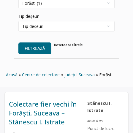
Tip deșeuri
Resetează filtrele
FILTREAZĂ
Acasă
Centre de colectare
județul Suceava
Forăști
Colectare fier vechi în
Stănescu I.
Istrate
Forăști, Suceava –
Stănescu I. Istrate
acum 6 ani
Punct de lucru: