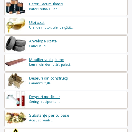
Baterii, acumulatori
Baterii auto, Li-Ion...
Ulei uzat
Ulei de motor, ulei de gătit...
Anvelope uzate
Cauciucuri...
Mobilier vechi, lemn
Lemn din demolări, paleți...
Deșeuri din construcții
Cărămizi, tiglă...
Deșeuri medicale
Seringi, recipente ...
Substanțe periculoase
Acizi, solvenți ...