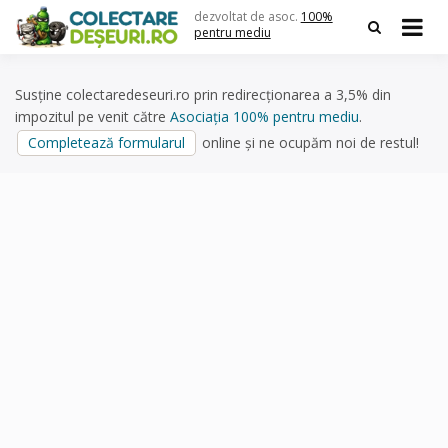
Skip
dezvoltat de asoc.
100%
to
pentru mediu
content
Susține colectaredeseuri.ro prin redirecționarea a 3,5% din
impozitul pe venit către
Asociația 100% pentru mediu
.
Completează formularul
online și ne ocupăm noi de restul!