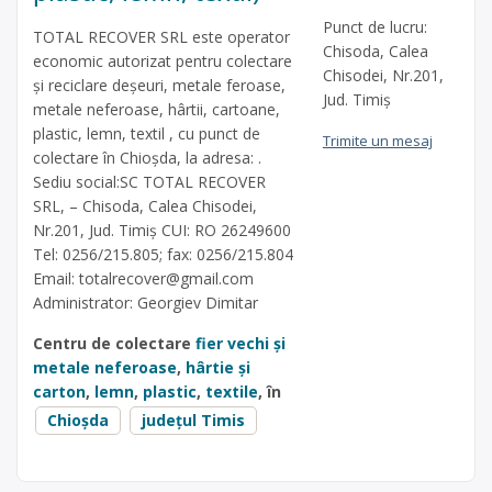
Punct de lucru:
TOTAL RECOVER SRL este operator
Chisoda, Calea
economic autorizat pentru colectare
Chisodei, Nr.201,
și reciclare deșeuri, metale feroase,
Jud. Timiș
metale neferoase, hârtii, cartoane,
plastic, lemn, textil , cu punct de
Trimite un mesaj
colectare în Chioșda, la adresa: .
Sediu social:SC TOTAL RECOVER
SRL, – Chisoda, Calea Chisodei,
Nr.201, Jud. Timiș CUI: RO 26249600
Tel: 0256/215.805; fax: 0256/215.804
Email:
totalrecover@gmail.com
Administrator: Georgiev Dimitar
Centru de colectare
fier vechi și
metale neferoase
,
hârtie și
carton
,
lemn
,
plastic
,
textile
, în
Chioșda
județul Timis