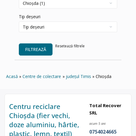
Tip deșeuri
Resetează filtrele
FILTREAZĂ
Acasă
Centre de colectare
județul Timis
Chioșda
Centru reciclare
Total Recover
SRL
Chioșda (fier vechi,
doze aluminiu, hârtie,
acum 5 ani
0754024665
plastic, lemn, textil)