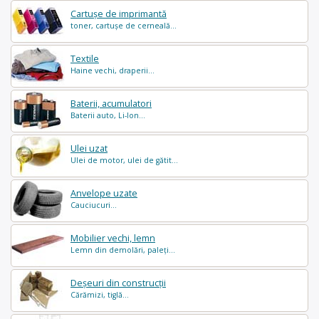
Cartușe de imprimantă
toner, cartușe de cerneală...
Textile
Haine vechi, draperii...
Baterii, acumulatori
Baterii auto, Li-Ion...
Ulei uzat
Ulei de motor, ulei de gătit...
Anvelope uzate
Cauciucuri...
Mobilier vechi, lemn
Lemn din demolări, paleți...
Deșeuri din construcții
Cărămizi, tiglă...