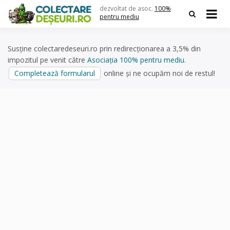
Skip
dezvoltat de asoc.
100%
to
pentru mediu
content
Susține colectaredeseuri.ro prin redirecționarea a 3,5% din
impozitul pe venit către
Asociația 100% pentru mediu
.
Completează formularul
online și ne ocupăm noi de restul!