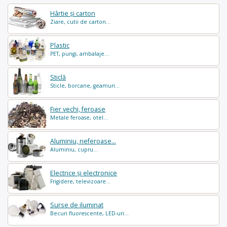
Hârtie și carton
Ziare, cutii de carton...
Plastic
PET, pungi, ambalaje...
Sticlă
Sticle, borcane, geamuri...
Fier vechi, feroase
Metale feroase, otel...
Aluminiu, neferoase...
Aluminiu, cupru...
Electrice și electronice
Frigidere, televizoare...
Surse de iluminat
Becuri fluorescente, LED-uri...