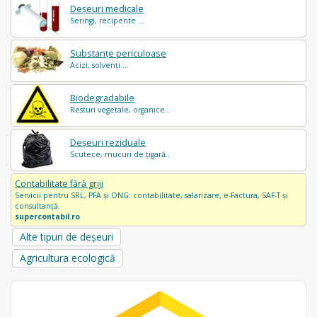
Deșeuri medicale
Seringi, recipente ...
Substanțe periculoase
Acizi, solvenți ...
Biodegradabile
Resturi vegetale, organice..
Deșeuri reziduale
Scutece, mucuri de țigară..
Contabilitate fără griji
Servicii pentru SRL, PFA și ONG: contabilitate, salarizare, e-Factura, SAF-T și
consultanță.
supercontabil.ro
Alte tipuri de deșeuri
Agricultura ecologică