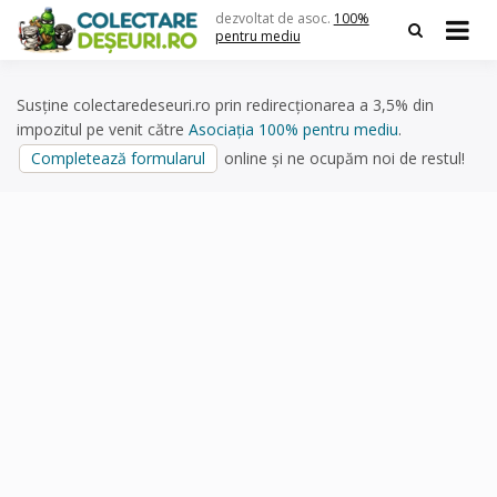
Skip
dezvoltat de asoc.
100%
to
pentru mediu
content
Susține colectaredeseuri.ro prin redirecționarea a 3,5% din
impozitul pe venit către
Asociația 100% pentru mediu
.
Completează formularul
online și ne ocupăm noi de restul!