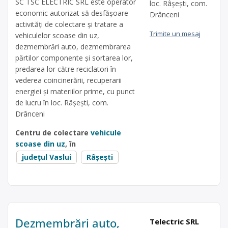
SC TSC ELECTRIC SRL este operator
loc. Râșești, com.
economic autorizat să desfăşoare
Drânceni
activităţi de colectare şi tratare a
Trimite un mesaj
vehiculelor scoase din uz,
dezmembrări auto, dezmembrarea
părtilor componente și sortarea lor,
predarea lor către reciclatori în
vederea coincinerării, recuperarii
energiei și materiilor prime, cu punct
de lucru în loc. Râșești, com.
Drânceni
Centru de colectare
vehicule
scoase din uz
, în
județul Vaslui
Râșești
Dezmembrări auto,
Telectric SRL