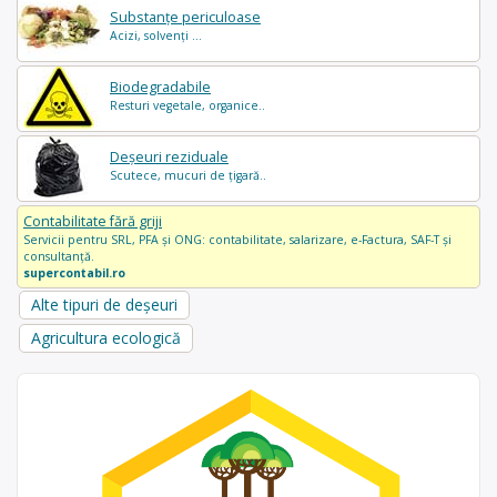
Substanțe periculoase
Acizi, solvenți ...
Biodegradabile
Resturi vegetale, organice..
Deșeuri reziduale
Scutece, mucuri de țigară..
Contabilitate fără griji
Servicii pentru SRL, PFA și ONG: contabilitate, salarizare, e-Factura, SAF-T și
consultanță.
supercontabil.ro
Alte tipuri de deșeuri
Agricultura ecologică