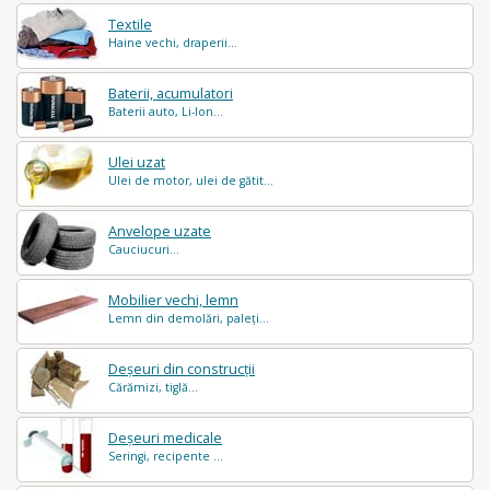
Textile
Haine vechi, draperii...
Baterii, acumulatori
Baterii auto, Li-Ion...
Ulei uzat
Ulei de motor, ulei de gătit...
Anvelope uzate
Cauciucuri...
Mobilier vechi, lemn
Lemn din demolări, paleți...
Deșeuri din construcții
Cărămizi, tiglă...
Deșeuri medicale
Seringi, recipente ...