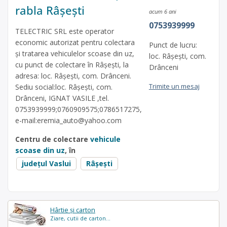
rabla Râșești
acum 6 ani
0753939999
TELECTRIC SRL este operator
economic autorizat pentru colectara
Punct de lucru:
și tratarea vehiculelor scoase din uz,
loc. Râșești, com.
cu punct de colectare în Râșești, la
Drânceni
adresa: loc. Râșești, com. Drânceni.
Trimite un mesaj
Sediu social:loc. Râșești, com.
Drânceni, IGNAT VASILE ,tel.
0753939999;0760909575;0786517275,
e-mail:
eremia_auto@yahoo.com
Centru de colectare
vehicule
scoase din uz
, în
județul Vaslui
Râșești
Hârtie și carton
Ziare, cutii de carton...