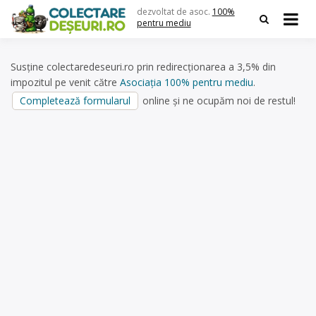
Skip
dezvoltat de asoc.
100%
to
pentru mediu
content
Susține colectaredeseuri.ro prin redirecționarea a 3,5% din
impozitul pe venit către
Asociația 100% pentru mediu
.
Completează formularul
online și ne ocupăm noi de restul!