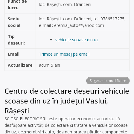
Punct de
loc. Râșești, com. Drânceni
lucru
Sediu
loc. Râșești, com. Drânceni, tel. 0786517275,
social
e-mail :
eremia_auto@yahoo.com
Tip
vehicule scoase din uz
deșeuri:
Email
Trimite un mesaj pe email
Actualizare
acum 5 ani
Sugerați o modificare
Centru de colectare deșeuri vehicule
scoase din uz în județul Vaslui,
Râșești
SC TSC ELECTRIC SRL este operator economic autorizat să
desfăşoare activităţi de colectare şi tratare a vehiculelor scoase
din uz, dezmembrări auto, dezmembrarea părtilor componente