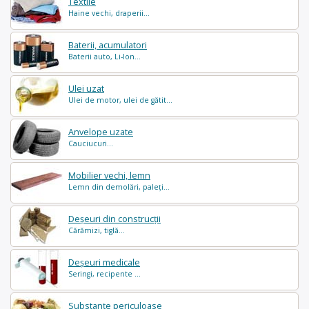
Textile
Haine vechi, draperii...
Baterii, acumulatori
Baterii auto, Li-Ion...
Ulei uzat
Ulei de motor, ulei de gătit...
Anvelope uzate
Cauciucuri...
Mobilier vechi, lemn
Lemn din demolări, paleți...
Deșeuri din construcții
Cărămizi, tiglă...
Deșeuri medicale
Seringi, recipente ...
Substanțe periculoase