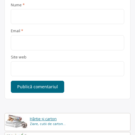
Nume
*
Email
*
Site web
Hârtie și carton
Ziare, cutii de carton...