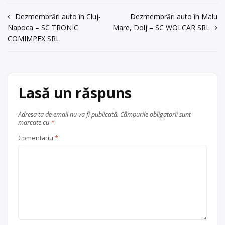
energiei și materiilor prime, cu punct
Trimite un mesaj
Navigare
Dezmembrări auto în Cluj-
Dezmembrări auto în Malu
de lucru în Vaslui, str. Stefan cel
Napoca – SC TRONIC
Mare, Dolj – SC WOLCAR SRL
Mare, nr. 5
în
COMIMPEX SRL
Centru de colectare
vehicule
articole
scoase din uz
, în
județul Vaslui
Vaslui
Lasă un răspuns
Adresa ta de email nu va fi publicată.
Câmpurile obligatorii sunt
marcate cu
*
Comentariu
*