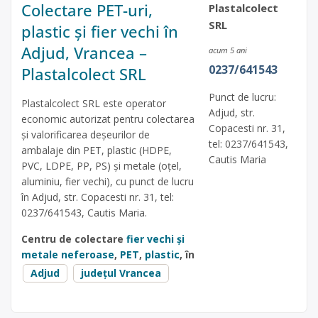
Colectare PET-uri,
Plastalcolect
SRL
plastic și fier vechi în
Adjud, Vrancea –
acum 5 ani
0237/641543
Plastalcolect SRL
Punct de lucru:
Plastalcolect SRL este operator
Adjud, str.
economic autorizat pentru colectarea
Copacesti nr. 31,
și valorificarea deșeurilor de
tel: 0237/641543,
ambalaje din PET, plastic (HDPE,
Cautis Maria
PVC, LDPE, PP, PS) și metale (oțel,
aluminiu, fier vechi), cu punct de lucru
în Adjud, str. Copacesti nr. 31, tel:
0237/641543, Cautis Maria.
Centru de colectare
fier vechi și
metale neferoase
,
PET
,
plastic
, în
Adjud
județul Vrancea