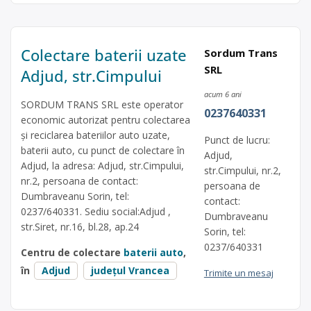
Colectare baterii uzate
Sordum Trans
SRL
Adjud, str.Cimpului
acum 6 ani
SORDUM TRANS SRL este operator
0237640331
economic autorizat pentru colectarea
și reciclarea bateriilor auto uzate,
Punct de lucru:
baterii auto, cu punct de colectare în
Adjud,
Adjud, la adresa: Adjud, str.Cimpului,
str.Cimpului, nr.2,
nr.2, persoana de contact:
persoana de
Dumbraveanu Sorin, tel:
contact:
0237/640331. Sediu social:Adjud ,
Dumbraveanu
str.Siret, nr.16, bl.28, ap.24
Sorin, tel:
0237/640331
Centru de colectare
baterii auto
,
în
Adjud
județul Vrancea
Trimite un mesaj