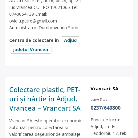
ADJUD Str. Siret, nr.16, bl. 28, ap. 24
jud.Vrancea CUI: RO 17071065 Tel:
0740054139 Email:
ovidiu.petre@gmail.com
Administrator: Dumbraveanu Sorin
Centru de colectare în
Adjud
județul Vrancea
Colectare plastic, PET-
Vrancart SA
uri și hârtie în Adjud,
acum 5 ani
Vrancea – Vrancart SA
0237/640800
Punct de lucru:
Vrancart SA este operator economic
Adjud, str. Ec.
autorizat pentru colectarea și
Teodoroiu 17, tel:
valorificarea deșeurilor de ambalaje