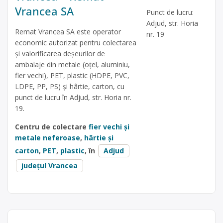
Vrancea SA
Punct de lucru:
Adjud, str. Horia
Remat Vrancea SA este operator
nr. 19
economic autorizat pentru colectarea
și valorificarea deșeurilor de
ambalaje din metale (oțel, aluminiu,
fier vechi), PET, plastic (HDPE, PVC,
LDPE, PP, PS) și hârtie, carton, cu
punct de lucru în Adjud, str. Horia nr.
19.
Centru de colectare
fier vechi și
metale neferoase
,
hârtie și
carton
,
PET
,
plastic
, în
Adjud
județul Vrancea