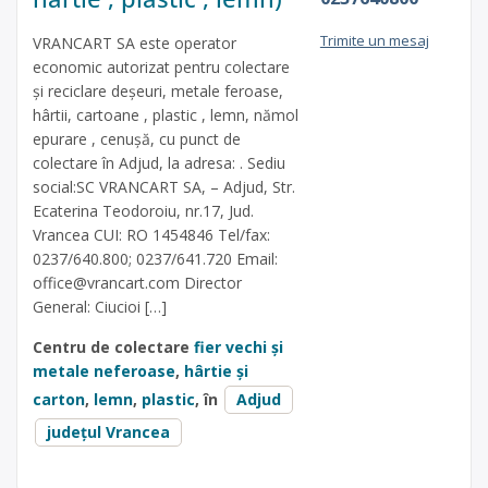
Trimite un mesaj
VRANCART SA este operator
economic autorizat pentru colectare
și reciclare deșeuri, metale feroase,
hârtii, cartoane , plastic , lemn, nămol
epurare , cenușă, cu punct de
colectare în Adjud, la adresa: . Sediu
social:SC VRANCART SA, – Adjud, Str.
Ecaterina Teodoroiu, nr.17, Jud.
Vrancea CUI: RO 1454846 Tel/fax:
0237/640.800; 0237/641.720 Email:
office@vrancart.com
Director
General: Ciucioi […]
Centru de colectare
fier vechi și
metale neferoase
,
hârtie și
carton
,
lemn
,
plastic
, în
Adjud
județul Vrancea