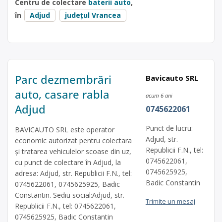
Centru de colectare
baterii auto
,
în
Adjud
județul Vrancea
Parc dezmembrări
Bavicauto SRL
auto, casare rabla
acum 6 ani
Adjud
0745622061
Punct de lucru:
BAVICAUTO SRL este operator
Adjud, str.
economic autorizat pentru colectara
Republicii F.N., tel:
și tratarea vehiculelor scoase din uz,
0745622061,
cu punct de colectare în Adjud, la
0745625925,
adresa: Adjud, str. Republicii F.N., tel:
Badic Constantin
0745622061, 0745625925, Badic
Constantin. Sediu social:Adjud, str.
Trimite un mesaj
Republicii F.N., tel: 0745622061,
0745625925, Badic Constantin