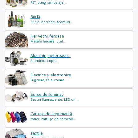
PET, pungi, ambalaje...
Sticlă
Sticle, borcane, geamuri...
Fier vechi, feroase
Metale feroase, otel...
Aluminiu, neferoase...
Aluminiu, cupru...
Electrice și electronice
Frigidere, televizoare...
Surse de iluminat
Becuri fluorescente, LED-uri...
Cartușe de imprimantă
toner, cartușe de cerneală...
Textile