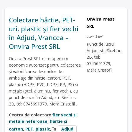
Colectare hârtie, PET-
Onvira Prest
SRL
uri, plastic și fier vechi
în Adjud, Vrancea –
acum 5 ani
Punct de lucru:
Onvira Prest SRL
Adjud, str. Siret nr.
2B, tel:
Onvira Prest SRL este operator
0745691379,
economic autorizat pentru colectarea
Mera Cristofil
și valorificarea deșeurilor de
ambalaje din hârtie, carton, PET,
plastic (HDPE, PVC, LDPE, PP, PS) și
metale (oțel, aluminiu, fier vechi), cu
punct de lucru în Adjud, str. Siret nr.
2B, tel: 0745691379, Mera Cristofil .
Centru de colectare
fier vechi și
metale neferoase
,
hârtie și
carton
,
PET
,
plastic
, în
Adjud