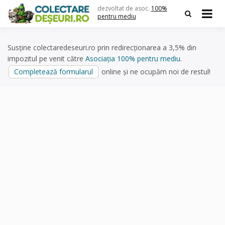
Skip
dezvoltat de asoc.
100%
to
pentru mediu
content
Susține colectaredeseuri.ro prin redirecționarea a 3,5% din
impozitul pe venit către
Asociația 100% pentru mediu
.
Completează formularul
online și ne ocupăm noi de restul!