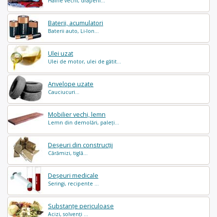
Haine vechi, draperii...
Baterii, acumulatori
Baterii auto, Li-Ion...
Ulei uzat
Ulei de motor, ulei de gătit...
Anvelope uzate
Cauciucuri...
Mobilier vechi, lemn
Lemn din demolări, paleți...
Deșeuri din construcții
Cărămizi, tiglă...
Deșeuri medicale
Seringi, recipente ...
Substanțe periculoase
Acizi, solvenți ...