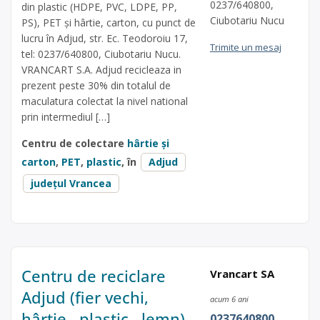
0237/640800,
din plastic (HDPE, PVC, LDPE, PP,
Ciubotariu Nucu
PS), PET și hârtie, carton, cu punct de
lucru în Adjud, str. Ec. Teodoroiu 17,
Trimite un mesaj
tel: 0237/640800, Ciubotariu Nucu.
VRANCART S.A. Adjud recicleaza in
prezent peste 30% din totalul de
maculatura colectat la nivel national
prin intermediul […]
Centru de colectare
hârtie și
carton
,
PET
,
plastic
, în
Adjud
județul Vrancea
Centru de reciclare
Vrancart SA
Adjud (fier vechi,
acum 6 ani
hârtie , plastic , lemn)
0237640800