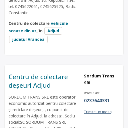
de lucru în Adjud, str. Republicii F.N.,
tel: 0745622061, 0745625925, Badic
Constantin
Centru de colectare
vehicule
scoase din uz
, în
Adjud
județul Vrancea
Centru de colectare
Sordum Trans
SRL
deșeuri Adjud
acum 5 ani
SORDUM TRANS SRL este operator
0237640331
economic autorizat pentru colectare
și reciclare deșeuri, , cu punct de
Trimite un mesaj
colectare în Adjud, la adresa: . Sediu
social:SC SORDUM TRANS SRL