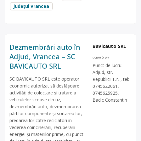
județul Vrancea
Dezmembrări auto în
Bavicauto SRL
Adjud, Vrancea – SC
acum 5 ani
BAVICAUTO SRL
Punct de lucru:
Adjud, str.
SC BAVICAUTO SRL este operator
Republicii F.N., tel:
economic autorizat să desfăşoare
0745622061,
activităţi de colectare şi tratare a
0745625925,
vehiculelor scoase din uz,
Badic Constantin
dezmembrări auto, dezmembrarea
părtilor componente și sortarea lor,
predarea lor către reciclatori în
vederea coincinerării, recuperarii
energiei și materiilor prime, cu punct