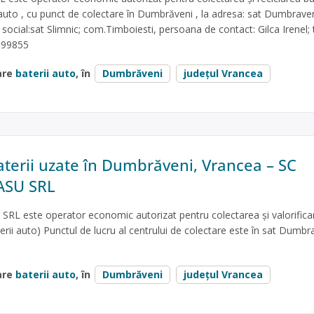
 auto , cu punct de colectare în Dumbrăveni , la adresa: sat Dumbrave
ocial:sat Slimnic; com.Timboiesti, persoana de contact: Gilca Irenel; t
399855
are
baterii auto
, în
Dumbrăveni
județul Vrancea
aterii uzate în Dumbrăveni, Vrancea – SC
ASU SRL
L este operator economic autorizat pentru colectarea și valorifica
terii auto) Punctul de lucru al centrului de colectare este în sat Dumbr
are
baterii auto
, în
Dumbrăveni
județul Vrancea