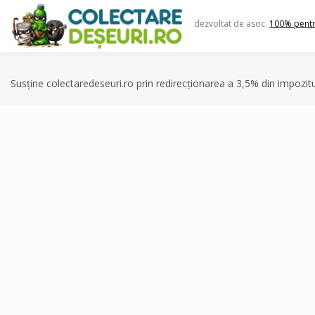
Skip
to
dezvoltat de asoc.
100% pent
content
Susține colectaredeseuri.ro prin redirecționarea a 3,5% din impozit