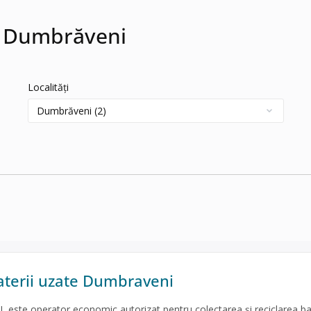
în Dumbrăveni
Localități
aterii uzate Dumbraveni
ste operator economic autorizat pentru colectarea și reciclarea bat