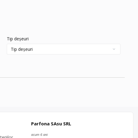
Tip deșeuri
Parfona SAsu SRL
acum 6 ani
eriilor