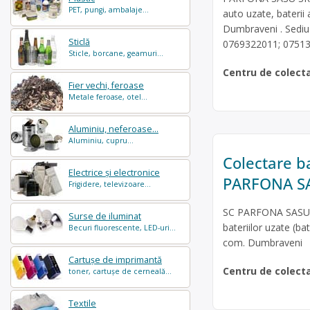
PET, pungi, ambalaje...
auto uzate, baterii
Dumbraveni . Sediu s
Sticlă
0769322011; 0751
Sticle, borcane, geamuri...
Centru de colect
Fier vechi, feroase
Metale feroase, otel...
Aluminiu, neferoase...
Aluminiu, cupru...
Colectare b
Electrice și electronice
PARFONA S
Frigidere, televizoare...
SC PARFONA SASU SR
Surse de iluminat
bateriilor uzate (ba
Becuri fluorescente, LED-uri...
com. Dumbraveni
Cartușe de imprimantă
Centru de colect
toner, cartușe de cerneală...
Textile