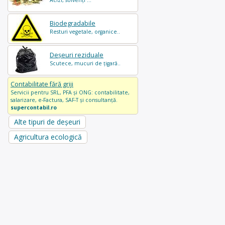
Acizi, solvenți ...
Biodegradabile
Resturi vegetale, organice..
Deșeuri reziduale
Scutece, mucuri de țigară..
Contabilitate fără griji
Servicii pentru SRL, PFA și ONG: contabilitate,
salarizare, e-Factura, SAF-T și consultanță.
supercontabil.ro
Alte tipuri de deșeuri
Agricultura ecologică