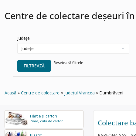
Centre de colectare deșeuri 
Județe
Resetează filtrele
FILTREAZĂ
Acasă
Centre de colectare
județul Vrancea
Dumbrăveni
Hârtie și carton
Colectare b
Ziare, cutii de carton...
PARFONA SASU SRL e
Plastic