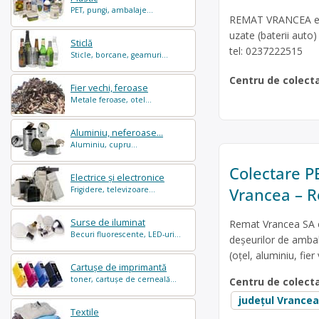
PET, pungi, ambalaje...
REMAT VRANCEA este
uzate (baterii auto)
Sticlă
tel: 0237222515
Sticle, borcane, geamuri...
Centru de colect
Fier vechi, feroase
Metale feroase, otel...
Aluminiu, neferoase...
Aluminiu, cupru...
Colectare PE
Electrice și electronice
Vrancea – 
Frigidere, televizoare...
Surse de iluminat
Remat Vrancea SA e
Becuri fluorescente, LED-uri...
deșeurilor de ambal
(oțel, aluminiu, fier
Cartușe de imprimantă
toner, cartușe de cerneală...
Centru de colect
județul Vrancea
Textile