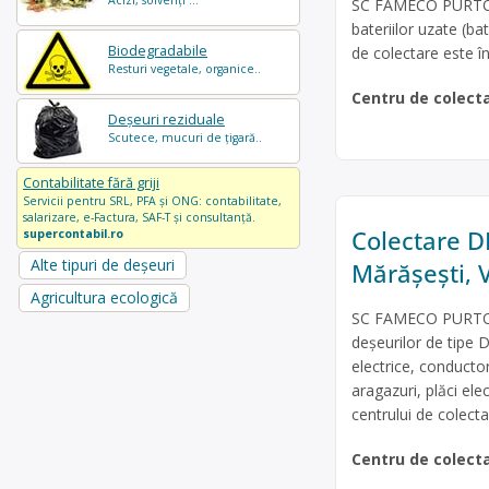
Acizi, solvenți ...
SC FAMECO PURTOTAL
bateriilor uzate (bat
Biodegradabile
de colectare este în
Resturi vegetale, organice..
Centru de colect
Deșeuri reziduale
Scutece, mucuri de țigară..
Contabilitate fără griji
Servicii pentru SRL, PFA și ONG: contabilitate,
salarizare, e-Factura, SAF-T și consultanță.
Colectare DE
supercontabil.ro
Alte tipuri de deșeuri
Mărășești,
Agricultura ecologică
SC FAMECO PURTOTAL
deșeurilor de tipe D
electrice, conducto
aragazuri, plăci ele
centrului de colecta
Centru de colect