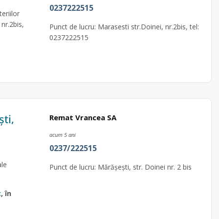
0237222515
riilor
 nr.2bis,
Punct de lucru: Marasesti str.Doinei, nr.2bis, tel:
0237222515
ti,
Remat Vrancea SA
acum 5 ani
0237/222515
ale
Punct de lucru: Mărășești, str. Doinei nr. 2 bis
c
, în