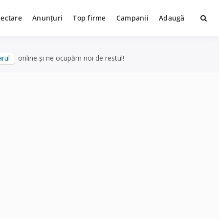
lectare
Anunțuri
Top firme
Campanii
Adaugă
rul
online și ne ocupăm noi de restul!