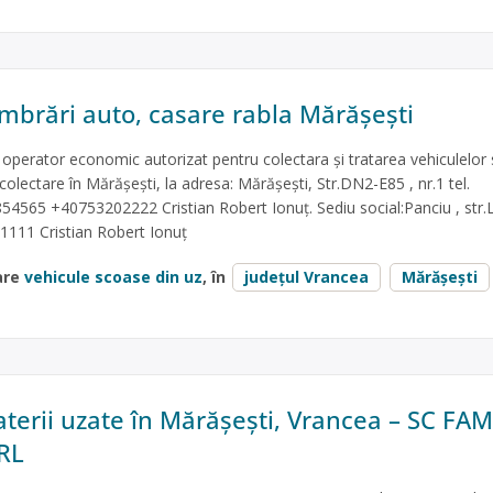
brări auto, casare rabla Mărășești
perator economic autorizat pentru colectara și tratarea vehiculelor
colectare în Mărășești, la adresa: Mărășești, Str.DN2-E85 , nr.1 tel.
565 +40753202222 Cristian Robert Ionuț. Sediu social:Panciu , str.Li
41111 Cristian Robert Ionuț
are
vehicule scoase din uz
, în
județul Vrancea
Mărășești
aterii uzate în Mărășești, Vrancea – SC FA
RL