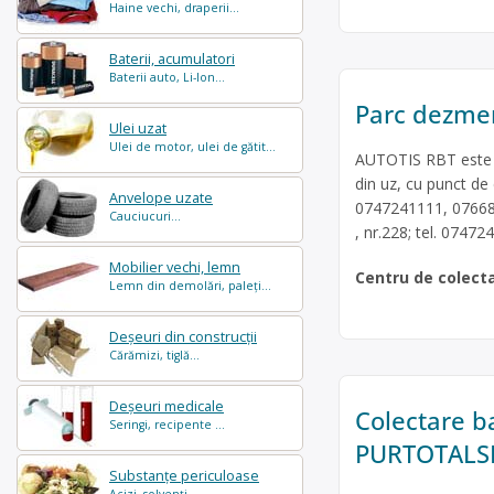
Haine vechi, draperii...
Baterii, acumulatori
Baterii auto, Li-Ion...
Parc dezmem
Ulei uzat
Ulei de motor, ulei de gătit...
AUTOTIS RBT este o
din uz, cu punct de 
Anvelope uzate
0747241111, 0766854
Cauciucuri...
, nr.228; tel. 07472
Mobilier vechi, lemn
Centru de colect
Lemn din demolări, paleți...
Deșeuri din construcții
Cărămizi, tiglă...
Deșeuri medicale
Colectare b
Seringi, recipente ...
PURTOTALS
Substanțe periculoase