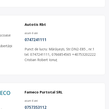
Autotis Rbt
acum 6 ani
 scoase
0747241111
bertății
Punct de lucru: Mărășești, Str.DN2-E85 , nr.1
tel. 0747241111, 0766854565 +40753202222
Cristian Robert Ionuț
MECO
Fameco Purtotal SRL
acum 6 ani
0757353112