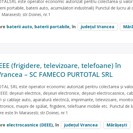
SRL este operator economic autorizat pentru colectarea și valori
erii portabile, baterii auto, acumulatori industriali) Punctul de lucru al 
 Marasesti; str.Doinei, nr.1
are
baterii auto
,
baterii portabile
, în
județul Vrancea
Mără
EE (frigidere, televizoare, telefoane) în
 Vrancea – SC FAMECO PURTOTAL SRL
 SRL este operator economic autorizat pentru colectarea și valor
EEE: deșeuri electrice, deșeuri electronice, deșeuri electrocasnice, cab
ri și cablaje auto, aparatură electrică, imprimante, televizoare, monito
ctronice, mașini de spălat, frigidere, telefoane mobile etc. Punctul de l
re este în Marasesti; str.Doinei, nr.1
are
electrocasnice (DEEE)
, în
județul Vrancea
Mărășești