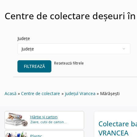
Centre de colectare deșeuri în
Județe
Resetează filtrele
FILTREAZĂ
Acasă
Centre de colectare
județul Vrancea
Mărășești
Hârtie și carton
Colectare b
Ziare, cutii de carton...
VRANCEA
Plastic