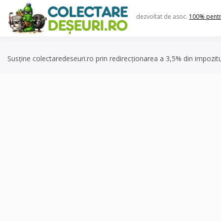
Skip
to
dezvoltat de asoc.
100% pent
content
Susține colectaredeseuri.ro prin redirecționarea a 3,5% din impozit