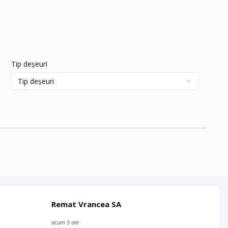
Tip deșeuri
Remat Vrancea SA
acum 5 ani