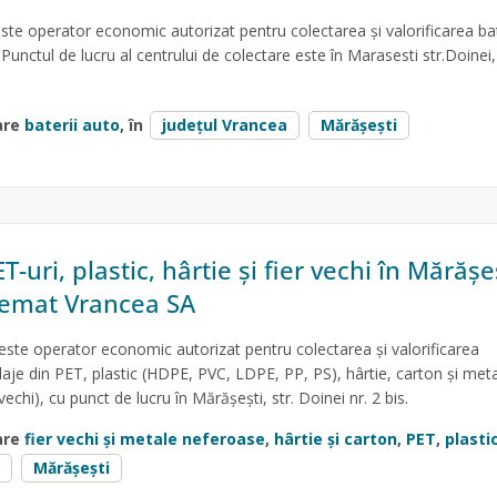
 operator economic autorizat pentru colectarea și valorificarea bate
 Punctul de lucru al centrului de colectare este în Marasesti str.Doinei,
are
baterii auto
, în
județul Vrancea
Mărășești
T-uri, plastic, hârtie și fier vechi în Mărășeș
Remat Vrancea SA
ste operator economic autorizat pentru colectarea și valorificarea
aje din PET, plastic (HDPE, PVC, LDPE, PP, PS), hârtie, carton și met
 vechi), cu punct de lucru în Mărășești, str. Doinei nr. 2 bis.
are
fier vechi și metale neferoase
,
hârtie și carton
,
PET
,
plasti
Mărășești