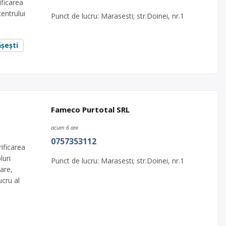
ficarea
centrului
Punct de lucru: Marasesti; str.Doinei, nr.1
șești
Fameco Purtotal SRL
acum 6 ani
0757353112
ificarea
luri
Punct de lucru: Marasesti; str.Doinei, nr.1
are,
ucru al