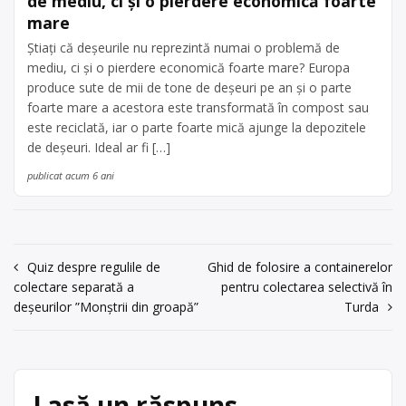
de mediu, ci și o pierdere economică foarte
mare
Ştiați că deșeurile nu reprezintă numai o problemă de
mediu, ci și o pierdere economică foarte mare? Europa
produce sute de mii de tone de deșeuri pe an și o parte
foarte mare a acestora este transformată în compost sau
este reciclată, iar o parte foarte mică ajunge la depozitele
de deșeuri. Ideal ar fi […]
publicat acum 6 ani
Navigare
Quiz despre regulile de
Ghid de folosire a containerelor
colectare separată a
pentru colectarea selectivă în
în
deșeurilor ”Monștrii din groapă”
Turda
articole
Lasă un răspuns