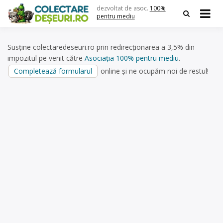
Skip
dezvoltat de asoc.
100%
to
pentru mediu
content
Susține colectaredeseuri.ro prin redirecționarea a 3,5% din
impozitul pe venit către
Asociația 100% pentru mediu
.
Completează formularul
online și ne ocupăm noi de restul!