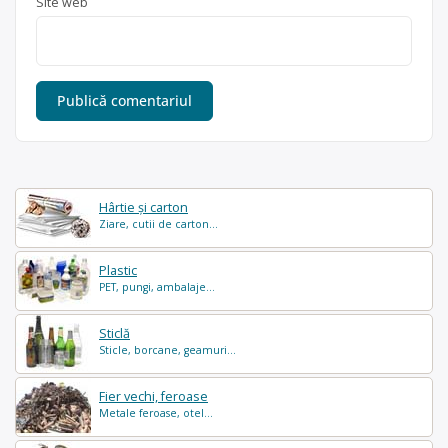
Site web
Hârtie și carton
Ziare, cutii de carton...
Plastic
PET, pungi, ambalaje...
Sticlă
Sticle, borcane, geamuri...
Fier vechi, feroase
Metale feroase, otel...