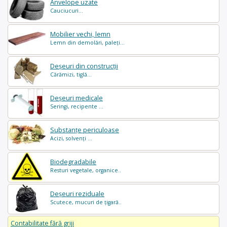
Anvelope uzate
Cauciucuri...
Mobilier vechi, lemn
Lemn din demolări, paleți...
Deșeuri din construcții
Cărămizi, tiglă...
Deșeuri medicale
Seringi, recipente ...
Substanțe periculoase
Acizi, solvenți ...
Biodegradabile
Resturi vegetale, organice..
Deșeuri reziduale
Scutece, mucuri de țigară..
Contabilitate fără griji