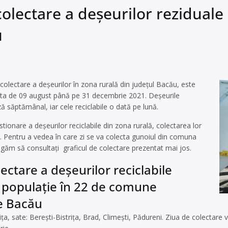
lectare a deșeurilor reziduale 
u
lectare a deșeurilor în zona rurală din județul Bacău, este
ata de 09 august până pe 31 decembrie 2021. Deșeurile
ă săptămânal, iar cele reciclabile o dată pe lună.
ionare a deșeurilor reciclabile din zona rurală, colectarea lor
e. Pentru a vedea în care zi se va colecta gunoiul din comuna
ăm să consultați graficul de colectare prezentat mai jos.
lectare a deșeurilor reciclabile
 populație în 22 de comune
e Bacău
a, sate: Berești-Bistrița, Brad, Climești, Pădureni. Ziua de colectare 