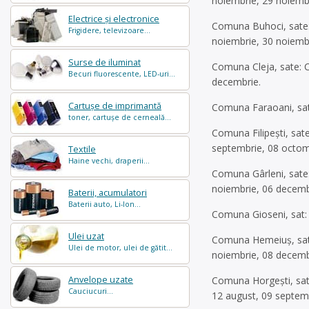
noiembrie, 29 noiembr
Electrice și electronice
Comuna Buhoci, sate: 
Frigidere, televizoare...
noiembrie, 30 noiembr
Surse de iluminat
Comuna Cleja, sate: C
Becuri fluorescente, LED-uri...
decembrie.
Cartușe de imprimantă
Comuna Faraoani, sat:
toner, cartușe de cerneală...
Comuna Filipești, sate
septembrie, 08 octom
Textile
Haine vechi, draperii...
Comuna Gârleni, sate: 
noiembrie, 06 decemb
Baterii, acumulatori
Baterii auto, Li-Ion...
Comuna Gioseni, sat: 
Ulei uzat
Comuna Hemeiuș, sate:
Ulei de motor, ulei de gătit...
noiembrie, 08 decemb
Anvelope uzate
Comuna Horgești, sate
Cauciucuri...
12 august, 09 septem