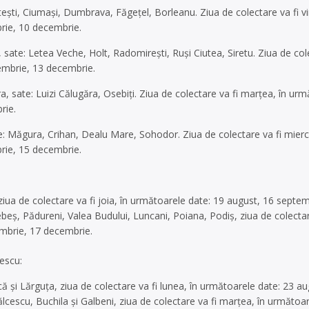
Itești, Ciumași, Dumbrava, Făgețel, Borleanu. Ziua de colectare va fi 
rie, 10 decembrie.
ate: Letea Veche, Holt, Radomirești, Ruși Ciutea, Siretu. Ziua de cole
embrie, 13 decembrie.
, sate: Luizi Călugăra, Osebiți. Ziua de colectare va fi marțea, în ur
rie.
Măgura, Crihan, Dealu Mare, Sohodor. Ziua de colectare va fi miercu
rie, 15 decembrie.
 ziua de colectare va fi joia, în următoarele date: 19 august, 16 sept
rebeș, Pădureni, Valea Budului, Luncani, Poiana, Podiș, ziua de colecta
mbrie, 17 decembrie.
escu:
că și Lărguţa, ziua de colectare va fi lunea, în următoarele date: 23
ălcescu, Buchila și Galbeni, ziua de colectare va fi marțea, în următo