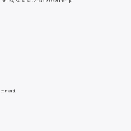
Recea, Sohodor. Ziua de colectare: joi.
e: marți.