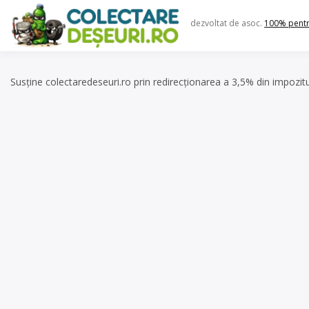
Skip
to
dezvoltat de asoc.
100% pent
content
Susține colectaredeseuri.ro prin redirecționarea a 3,5% din impozit