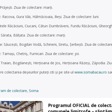
răjești. Ziua de colectare: marți.
acova, Gura Văii, Hălmăcioaia, Ilieși. Ziua de colectare: luni.
ele Răcăciuni, Ciucani, Cătun Dumbrăveni, Fundu Răcăciuni, Gheorghe 
Sărata, Bălțata. Ziua de colectare: marți.
 Săucești, Bogdan Vodă, Schineni, Siretu, Șerbești. Ziua de colectare:
amași, Chetriș, Furnicari. Ziua de colectare: joi.
Traian, Bogdanești, Herțioana de Jos, Herțioana Răzeși, Zăpodia. Ziua 
e colectarea deșeurilor puteți citi și pe site-ul
www.somabacau.ro
sau
ram de colectare
,
Soma
Programul OFICIAL de colecta
comunele limitrofe – săptăm