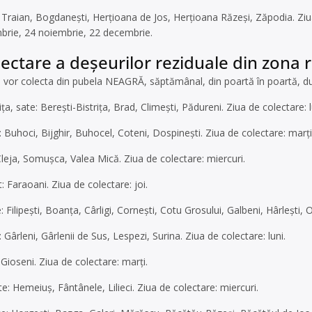
Traian, Bogdanești, Herțioana de Jos, Herțioana Răzeși, Zăpodia. Ziua
brie, 24 noiembrie, 22 decembrie.
lectare a deșeurilor reziduale din zona 
e vor colecta din pubela NEAGRĂ, săptămânal, din poartă în poartă,
a, sate: Berești-Bistrița, Brad, Climești, Pădureni. Ziua de colectare: l
Buhoci, Bijghir, Buhocel, Coteni, Dospinești. Ziua de colectare: marți
leja, Somușca, Valea Mică. Ziua de colectare: miercuri.
 Faraoani. Ziua de colectare: joi.
 Filipești, Boanța, Cârligi, Cornești, Cotu Grosului, Galbeni, Hârlești, O
Gârleni, Gârlenii de Sus, Lespezi, Surina. Ziua de colectare: luni.
Gioseni. Ziua de colectare: marți.
 Hemeiuș, Fântânele, Lilieci. Ziua de colectare: miercuri.