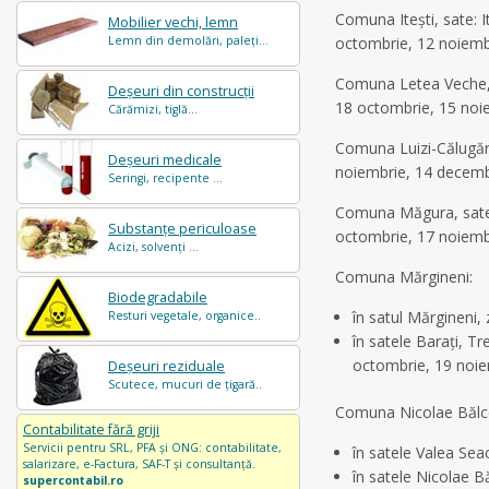
Comuna Itești, sate: 
Mobilier vechi, lemn
Lemn din demolări, paleți...
octombrie, 12 noiemb
Comuna Letea Veche, s
Deșeuri din construcții
18 octombrie, 15 noi
Cărămizi, tiglă...
Comuna Luizi-Călugăra
Deșeuri medicale
noiembrie, 14 decemb
Seringi, recipente ...
Comuna Măgura, sate: 
Substanțe periculoase
octombrie, 17 noiemb
Acizi, solvenți ...
Comuna Mărgineni:
Biodegradabile
în satul Mărgineni,
Resturi vegetale, organice..
în satele Barați, T
octombrie, 19 noie
Deșeuri reziduale
Scutece, mucuri de țigară..
Comuna Nicolae Bălc
Contabilitate fără griji
Servicii pentru SRL, PFA și ONG: contabilitate,
în satele Valea Sea
salarizare, e-Factura, SAF-T și consultanță.
în satele Nicolae B
supercontabil.ro