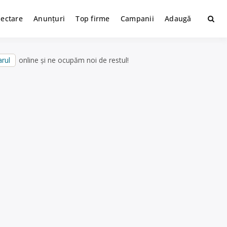
lectare
Anunțuri
Top firme
Campanii
Adaugă
rul
online și ne ocupăm noi de restul!