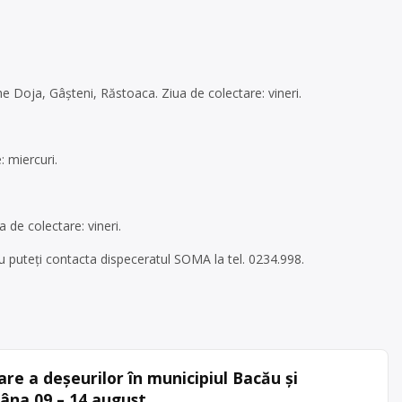
Doja, Gâșteni, Răstoaca. Ziua de colectare: vineri.
 miercuri.
de colectare: vineri.
 puteți contacta dispeceratul SOMA la tel. 0234.998.
re a deșeurilor în municipiul Bacău și
âna 09 – 14 august