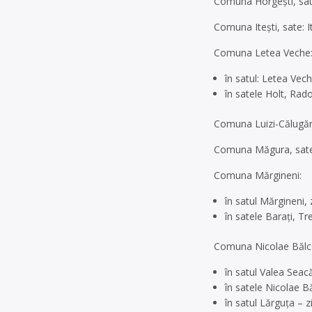
Comuna Horgești, sate
Comuna Itești, sate: I
Comuna Letea Veche
în satul: Letea Vech
în satele Holt, Rado
Comuna Luizi-Călugăra,
Comuna Măgura, sate:
Comuna Mărgineni:
în satul Mărgineni, 
în satele Barați, T
Comuna Nicolae Bălc
în satul Valea Seacă
în satele Nicolae Bă
în satul Lărguţa – z