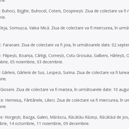
ie.
Buhoci, Bijghir, Buhocel, Coteni, Dospinești. Ziua de colectare va fi
ie.
leja, Somușca, Valea Mică. Ziua de colectare va fi miercurea, în urm
 Faraoani. Ziua de colectare va fi joia, în următoarele date: 02 sept
: Filipești, Boanța, Cârligi, Cornești, Cotu Grosului, Galbeni, Hârlești,
brie, 05 noiembrie, 03 decembrie.
Gârleni, Gârlenii de Sus, Lespezi, Surina. Ziua de colectare va fi lun
rie.
Gioseni. Ziua de colectare va fi marțea, în următoarele date: 10 aug
 Hemeiuș, Fântânele, Lilieci. Ziua de colectare va fi miercurea, în 
rie.
: Horgești, Bazga, Galeri, Mărăscu, Răcătău-Răzeși, Răcătăul de Jos, 
brie, 14 octombrie, 11 noiembrie, 09 decembrie.