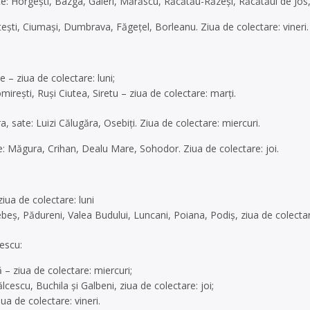
: Horgești, Bazga, Galeri, Mărăscu, Răcătău-Răzeși, Răcătăul de Jos, 
tești, Ciumași, Dumbrava, Făgețel, Borleanu. Ziua de colectare: vineri.
:
e – ziua de colectare: luni;
mirești, Ruși Ciutea, Siretu – ziua de colectare: marți.
 sate: Luizi Călugăra, Osebiți. Ziua de colectare: miercuri.
 Măgura, Crihan, Dealu Mare, Sohodor. Ziua de colectare: joi.
ziua de colectare: luni
rebeș, Pădureni, Valea Budului, Luncani, Poiana, Podiș, ziua de colectar
escu:
 – ziua de colectare: miercuri;
lcescu, Buchila și Galbeni, ziua de colectare: joi;
iua de colectare: vineri.