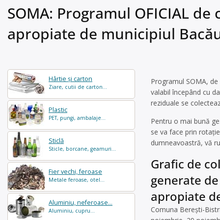
SOMA: Programul OFICIAL de co
apropiate de municipiul Bacă
Hârtie și carton
Programul SOMA, de co
Ziare, cutii de carton...
valabil începând cu d
reziduale se colecteaz
Plastic
PET, pungi, ambalaje...
Pentru o mai bună gest
se va face prin rotați
Sticlă
dumneavoastră, vă rug
Sticle, borcane, geamuri...
Grafic de co
Fier vechi, feroase
generate de
Metale feroase, otel...
apropiate d
Aluminiu, neferoase...
Comuna Berești-Bistriț
Aluminiu, cupru...