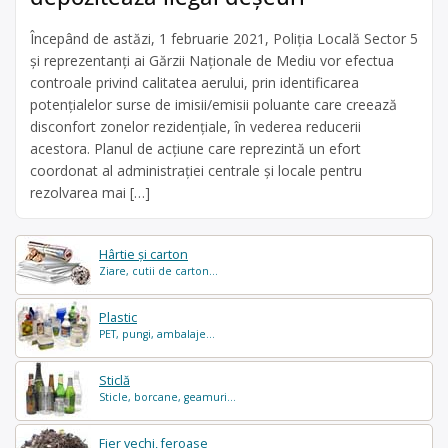
Începând de astăzi, 1 februarie 2021, Poliția Locală Sector 5
și reprezentanți ai Gărzii Naționale de Mediu vor efectua
controale privind calitatea aerului, prin identificarea
potențialelor surse de imisii/emisii poluante care creează
disconfort zonelor rezidențiale, în vederea reducerii
acestora. Planul de acțiune care reprezintă un efort
coordonat al administrației centrale și locale pentru
rezolvarea mai […]
Hârtie și carton
Ziare, cutii de carton...
Plastic
PET, pungi, ambalaje...
Sticlă
Sticle, borcane, geamuri...
Fier vechi, feroase