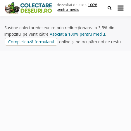
Skip
dezvoltat de asoc.
100%
to
pentru mediu
content
Susține colectaredeseuri.ro prin redirecționarea a 3,5% din
impozitul pe venit către
Asociația 100% pentru mediu
.
Completează formularul
online și ne ocupăm noi de restul!