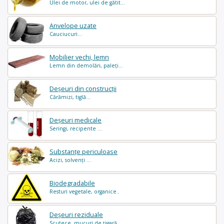
Ulei de motor, ulei de gătit...
Anvelope uzate
Cauciucuri...
Mobilier vechi, lemn
Lemn din demolări, paleți...
Deșeuri din construcții
Cărămizi, tiglă...
Deșeuri medicale
Seringi, recipente ...
Substanțe periculoase
Acizi, solvenți ...
Biodegradabile
Resturi vegetale, organice..
Deșeuri reziduale
Scutece, mucuri de țigară..