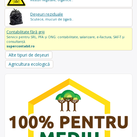
Resturi vegetale, organice..
Deșeuri reziduale
Scutece, mucuri de țigară..
Contabilitate fără griji
Servicii pentru SRL, PFA și ONG: contabilitate, salarizare, e-Factura, SAF-T și
consultanță.
supercontabil.ro
Alte tipuri de deșeuri
Agricultura ecologică