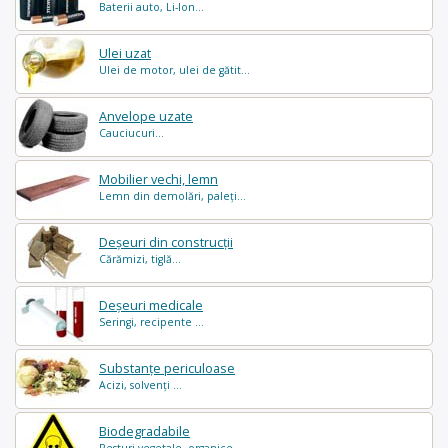
Baterii auto, Li-Ion...
Ulei uzat
Ulei de motor, ulei de gătit...
Anvelope uzate
Cauciucuri...
Mobilier vechi, lemn
Lemn din demolări, paleți...
Deșeuri din construcții
Cărămizi, tiglă...
Deșeuri medicale
Seringi, recipente ...
Substanțe periculoase
Acizi, solvenți ...
Biodegradabile