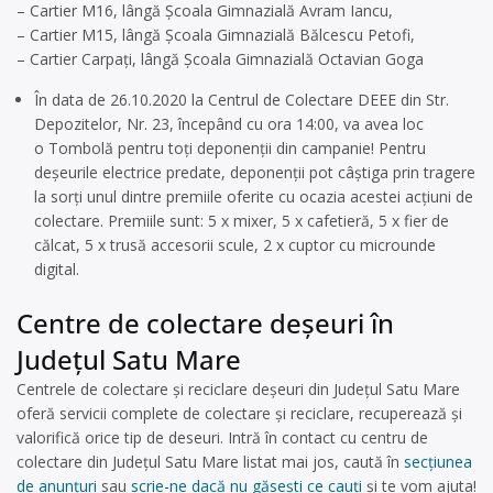
– Cartier M16, lângă Școala Gimnazială Avram Iancu,
– Cartier M15, lângă Școala Gimnazială Bălcescu Petofi,
– Cartier Carpați, lângă Școala Gimnazială Octavian Goga
În data de 26.10.2020 la Centrul de Colectare DEEE din Str.
Depozitelor, Nr. 23, începând cu ora 14:00, va avea loc
o Tombolă pentru toți deponenții din campanie! Pentru
deșeurile electrice predate, deponenții pot câștiga prin tragere
la sorți unul dintre premiile oferite cu ocazia acestei acțiuni de
colectare. Premiile sunt: 5 x mixer, 5 x cafetieră, 5 x fier de
călcat, 5 x trusă accesorii scule, 2 x cuptor cu microunde
digital.
Centre de colectare deşeuri în
Județul Satu Mare
Centrele de colectare și reciclare deșeuri din Județul Satu Mare
oferă servicii complete de colectare și reciclare, recuperează și
valorifică orice tip de deseuri. Intră în contact cu centru de
colectare din Județul Satu Mare listat mai jos, caută în
secțiunea
de anunțuri
sau
scrie-ne dacă nu găsești ce cauți
și te vom ajuta!