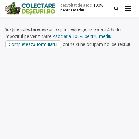
Skip
dezvoltat de asoc.
100%
to
pentru mediu
content
Susține colectaredeseuri.ro prin redirecționarea a 3,5% din
impozitul pe venit către
Asociația 100% pentru mediu
.
Completează formularul
online și ne ocupăm noi de restul!