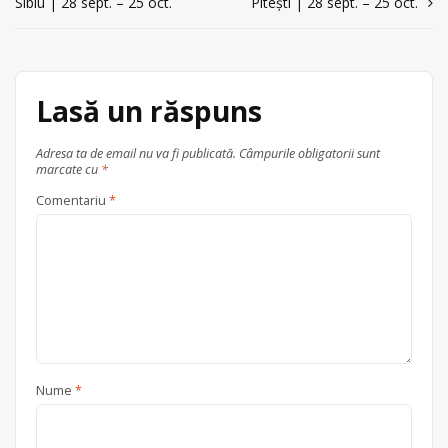
Sibiu | 28 sept. – 25 oct.
Pitești | 28 sept. – 25 oct.
în
articole
Lasă un răspuns
Adresa ta de email nu va fi publicată.
Câmpurile obligatorii sunt
marcate cu
*
Comentariu
*
Nume
*