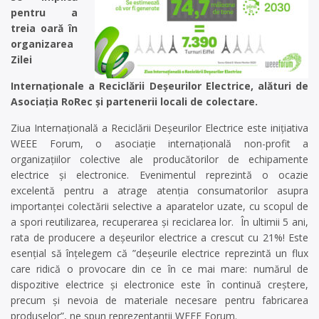
pentru a
treia oară în
organizarea
Zilei
Internaționale a Reciclării Deșeurilor Electrice, alături de
Asociația RoRec și partenerii locali de colectare.
Ziua Internațională a Reciclării Deșeurilor Electrice este inițiativa
WEEE Forum, o asociație internațională non-profit a
organizațiilor colective ale producătorilor de echipamente
electrice și electronice. Evenimentul reprezintă o ocazie
excelentă pentru a atrage atenția consumatorilor asupra
importanței colectării selective a aparatelor uzate, cu scopul de
a spori reutilizarea, recuperarea și reciclarea lor. În ultimii 5 ani,
rata de producere a deșeurilor electrice a crescut cu 21%! Este
esențial să înțelegem că ”deșeurile electrice reprezintă un flux
care ridică o provocare din ce în ce mai mare: numărul de
dispozitive electrice și electronice este în continuă creștere,
precum și nevoia de materiale necesare pentru fabricarea
produselor”, ne spun reprezentanții WEEE Forum.