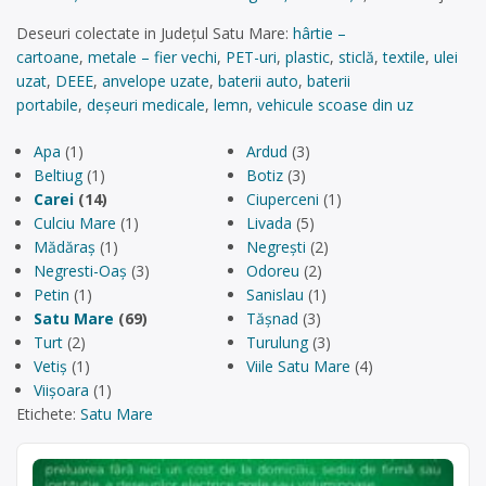
Deseuri colectate in Județul Satu Mare:
hârtie –
cartoane
,
metale – fier vechi
,
PET-uri
,
plastic
,
sticlă
,
textile
,
ulei
uzat
,
DEEE
,
anvelope uzate
,
baterii auto
,
baterii
portabile
,
deșeuri medicale
,
lemn
,
vehicule scoase din uz
Apa
(1)
Ardud
(3)
Beltiug
(1)
Botiz
(3)
Carei
(14)
Ciuperceni
(1)
Culciu Mare
(1)
Livada
(5)
Mădăraș
(1)
Negrești
(2)
Negresti-Oaș
(3)
Odoreu
(2)
Petin
(1)
Sanislau
(1)
Satu Mare
(69)
Tășnad
(3)
Turt
(2)
Turulung
(3)
Vetiș
(1)
Viile Satu Mare
(4)
Viișoara
(1)
Etichete:
Satu Mare