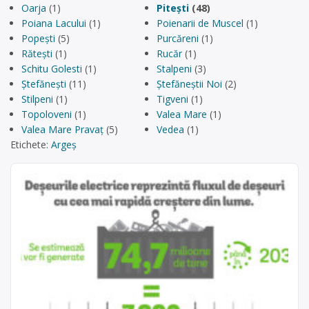
Oarja
(1)
Pitești
(48)
Poiana Lacului
(1)
Poienarii de Muscel
(1)
Popești
(5)
Purcăreni
(1)
Rătești
(1)
Rucăr
(1)
Schitu Golesti
(1)
Stalpeni
(3)
Ştefănești
(11)
Ștefăneștii Noi
(2)
Stilpeni
(1)
Tigveni
(1)
Topoloveni
(1)
Valea Mare
(1)
Valea Mare Pravaț
(5)
Vedea
(1)
Etichete:
Argeș