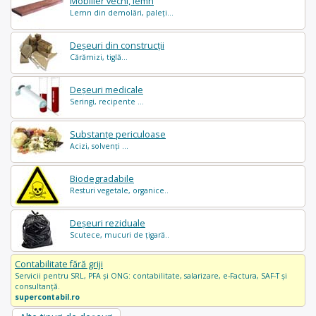
Mobilier vechi, lemn
Lemn din demolări, paleți...
Deșeuri din construcții
Cărămizi, tiglă...
Deșeuri medicale
Seringi, recipente ...
Substanțe periculoase
Acizi, solvenți ...
Biodegradabile
Resturi vegetale, organice..
Deșeuri reziduale
Scutece, mucuri de țigară..
Contabilitate fără griji
Servicii pentru SRL, PFA și ONG: contabilitate, salarizare, e-Factura, SAF-T și
consultanță.
supercontabil.ro