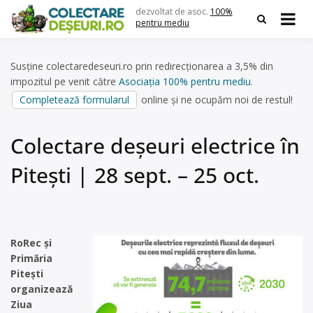
Skip
dezvoltat de asoc.
100%
to
pentru mediu
content
Susține colectaredeseuri.ro prin redirecționarea a 3,5% din
impozitul pe venit către
Asociația 100% pentru mediu
.
Completează formularul
online și ne ocupăm noi de restul!
Colectare deșeuri electrice în
Pitești | 28 sept. – 25 oct.
RoRec şi
Primăria
Piteşti
organizează
Ziua