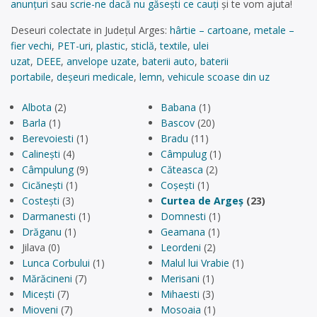
anunțuri
sau
scrie-ne dacă nu găsești ce cauți
și te vom ajuta!
Deseuri colectate in Județul Arges:
hârtie – cartoane
,
metale –
fier vechi
,
PET-uri
,
plastic
,
sticlă
,
textile
,
ulei
uzat
,
DEEE
,
anvelope uzate
,
baterii auto
,
baterii
portabile
,
deșeuri medicale
,
lemn
,
vehicule scoase din uz
Albota
(2)
Babana
(1)
Barla
(1)
Bascov
(20)
Berevoiesti
(1)
Bradu
(11)
Calinești
(4)
Câmpulug
(1)
Câmpulung
(9)
Căteasca
(2)
Cicănești
(1)
Coșești
(1)
Costești
(3)
Curtea de Argeș
(23)
Darmanesti
(1)
Domnesti
(1)
Drăganu
(1)
Geamana
(1)
Jilava (0)
Leordeni
(2)
Lunca Corbului
(1)
Malul lui Vrabie
(1)
Mărăcineni
(7)
Merisani
(1)
Micești
(7)
Mihaesti
(3)
Mioveni
(7)
Mosoaia
(1)