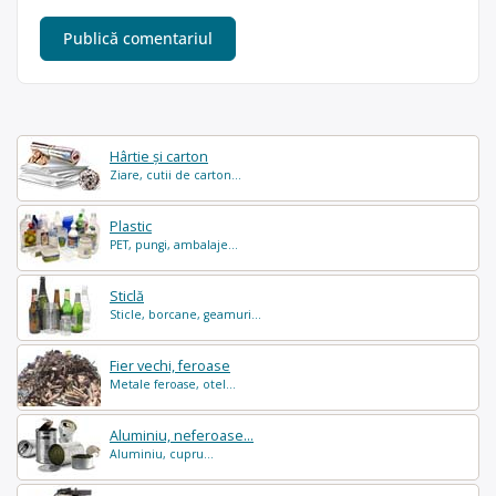
Hârtie și carton
Ziare, cutii de carton...
Plastic
PET, pungi, ambalaje...
Sticlă
Sticle, borcane, geamuri...
Fier vechi, feroase
Metale feroase, otel...
Aluminiu, neferoase...
Aluminiu, cupru...