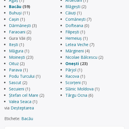
Agăș
(1)
Ardeoani
(1)
Bacău
(59)
Blăgești
(2)
Buhuși
(11)
Căiuți
(1)
Cașin
(1)
Comănești
(7)
Dărmănești
(3)
Dofteana
(0)
Faraoani
(2)
Filipești
(1)
Gura Văii (0)
Hemeiuș
(1)
Itești
(1)
Letea Veche
(7)
Măgura
(1)
Mărgineni
(4)
Moinești
(23)
Nicolae Bălcescu
(2)
Oituz
(2)
Onești
(23)
Parava
(1)
Pârjol
(1)
Podu Turcului
(1)
Racova
(1)
Sascut
(2)
Scorțeni
(1)
Secuieni
(1)
Slănic Moldova
(1)
Ștefan cel Mare
(2)
Târgu Ocna
(6)
Valea Seaca
(1)
via
Deșteptarea
Etichete:
Bacău