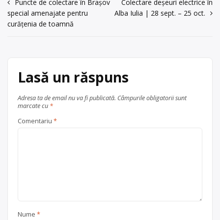
Navigare
Puncte de colectare în Brașov
Colectare deșeuri electrice în
special amenajate pentru
Alba Iulia | 28 sept. – 25 oct.
în
curățenia de toamnă
articole
Lasă un răspuns
Adresa ta de email nu va fi publicată.
Câmpurile obligatorii sunt
marcate cu
*
Comentariu
*
Nume
*