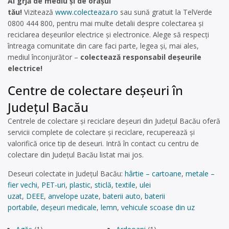
Ai grjă de mediu și de orașul
tău!
Vizitează
www.colecteaza.ro
sau sună gratuit la TelVerde
0800 444 800, pentru mai multe detalii despre colectarea și
reciclarea deșeurilor electrice și electronice. Alege să respecți
întreaga comunitate din care faci parte, legea și, mai ales,
mediul înconjurător –
colectează responsabil deșeurile
electrice!
Centre de colectare deşeuri în
Județul Bacău
Centrele de colectare și reciclare deșeuri din Județul Bacău oferă
servicii complete de colectare și reciclare, recuperează și
valorifică orice tip de deseuri. Intră în contact cu centru de
colectare din Județul Bacău listat mai jos.
Deseuri colectate in Județul Bacău:
hârtie – cartoane
,
metale –
fier vechi
,
PET-uri
,
plastic
,
sticlă
,
textile
,
ulei
uzat
,
DEEE
,
anvelope uzate
,
baterii auto
,
baterii
portabile
,
deșeuri medicale
,
lemn
,
vehicule scoase din uz