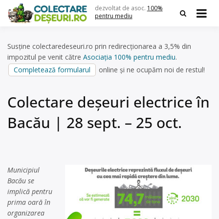
Skip
dezvoltat de asoc.
100%
to
pentru mediu
content
Susține colectaredeseuri.ro prin redirecționarea a 3,5% din
impozitul pe venit către
Asociația 100% pentru mediu
.
Completează formularul
online și ne ocupăm noi de restul!
Colectare deșeuri electrice în
Bacău | 28 sept. – 25 oct.
Municipiul
Bacău se
implică pentru
prima oară în
organizarea