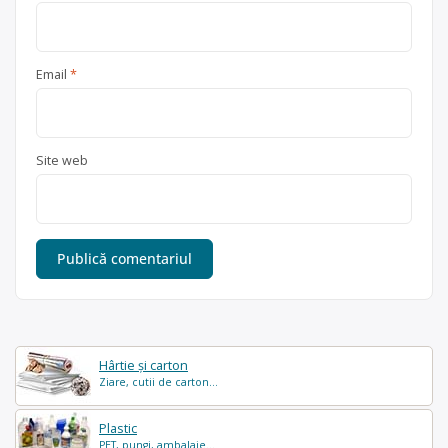
Email
*
Site web
Hârtie și carton
Ziare, cutii de carton...
Plastic
PET, pungi, ambalaje...