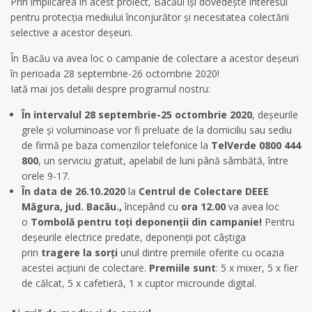
Prin implicarea în acest proiect, Bacăul își dovedește interesul
pentru protecția mediului înconjurător și necesitatea colectării
selective a acestor deșeuri.
În Bacău va avea loc o campanie de colectare a acestor deșeuri
în perioada 28 septembrie-26 octombrie 2020!
Iată mai jos detalii despre programul nostru:
În intervalul 28 septembrie-25 octombrie 2020
, deșeurile
grele și voluminoase vor fi preluate de la domiciliu sau sediu
de firmă pe baza comenzilor telefonice la
TelVerde 0800 444
800
, un serviciu gratuit, apelabil de luni până sâmbătă, între
orele 9-17.
În data de 26.10.2020
la
Centrul de Colectare DEEE
Măgura, jud. Bacău.,
începând cu
ora 12.00
va avea loc
o
Tombolă pentru toți deponenții din campanie!
Pentru
deșeurile electrice predate, deponenții pot câștiga
prin
tragere la sorți
unul dintre premiile oferite cu ocazia
acestei acțiuni de colectare.
Premiile sunt
: 5 x mixer, 5 x fier
de călcat, 5 x cafetieră, 1 x cuptor microunde digital.