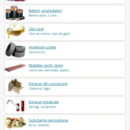
Baterii, acumulatori
Baterii auto, Li-Ion...
Ulei uzat
Ulei de motor, ulei de gătit...
Anvelope uzate
Cauciucuri...
Mobilier vechi, lemn
Lemn din demolări, paleți...
Deșeuri din construcții
Cărămizi, tiglă...
Deșeuri medicale
Seringi, recipente ...
Substanțe periculoase
Acizi, solvenți ...