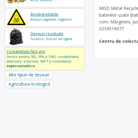
Acizi, solvenți ...
MGD Metal Recyclin
Biodegradabile
bateriilor uzate (ba
Resturi vegetale, organice..
com. Mărgineni, ju
0234516077
Deșeuri reziduale
Scutece, mucuri de țigară..
Centru de colect
Contabilitate fără griji
Servicii pentru SRL, PFA și ONG: contabilitate,
salarizare, e-Factura, SAF-T și consultanță.
supercontabil.ro
Alte tipuri de deșeuri
Agricultura ecologică