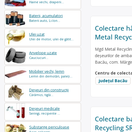
Haine vechi, draperii...
Baterii, acumulatori
Baterii auto, Li-Ion...
Colectare hâ
Ulei uzat
Metal Recyc
Ulei de motor, ulei de gătit...
Mgd Metal Recycling
Anvelope uzate
deșeurilor de ambala
Cauciucuri...
Bacău, com. Mărgin
Mobilier vechi, lemn
Centru de colect
Lemn din demolări, paleți...
județul Bacău
Deșeuri din construcții
Cărămizi, tiglă...
Deșeuri medicale
Seringi, recipente ...
Colectare b
Recycling S
Substanțe periculoase