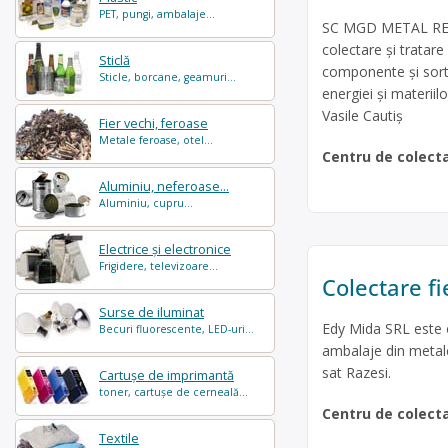
PET, pungi, ambalaje...
SC MGD METAL RECY
colectare şi tratar
Sticlă
componente și sortar
Sticle, borcane, geamuri...
energiei și materii
Vasile Cautiș
Fier vechi, feroase
Metale feroase, otel...
Centru de colect
Aluminiu, neferoase...
Aluminiu, cupru...
Electrice și electronice
Frigidere, televizoare...
Colectare f
Surse de iluminat
Edy Mida SRL este o
Becuri fluorescente, LED-uri...
ambalaje din metale 
sat Razesi.
Cartușe de imprimantă
toner, cartușe de cerneală...
Centru de colect
Textile