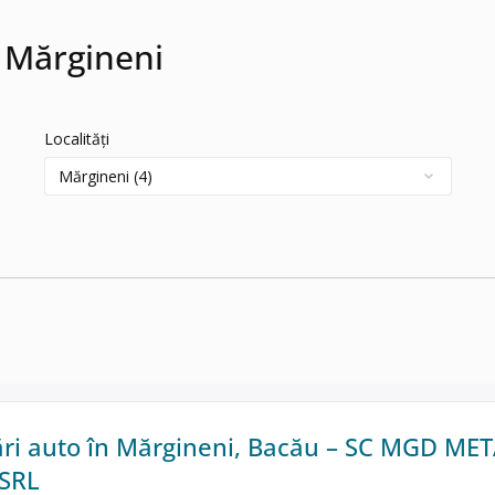
n Mărgineni
Localități
i auto în Mărgineni, Bacău – SC MGD ME
SRL