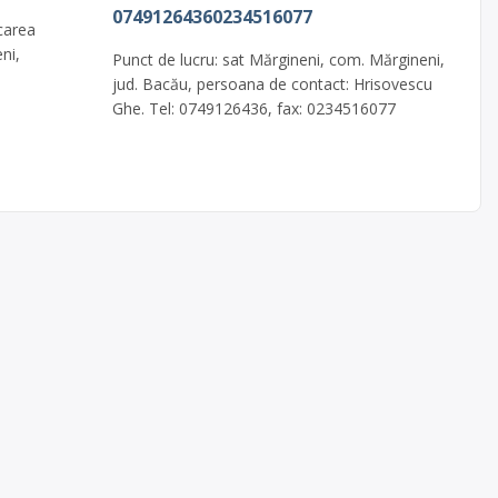
07491264360234516077
carea
ni,
Punct de lucru: sat Mărgineni, com. Mărgineni,
jud. Bacău, persoana de contact: Hrisovescu
Ghe. Tel: 0749126436, fax: 0234516077