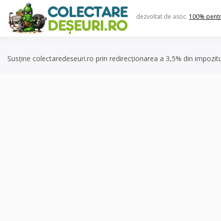
Skip
to
dezvoltat de asoc.
100% pent
content
Susține colectaredeseuri.ro prin redirecționarea a 3,5% din impozit