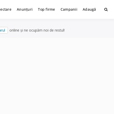
lectare
Anunțuri
Top firme
Campanii
Adaugă
rul
online și ne ocupăm noi de restul!