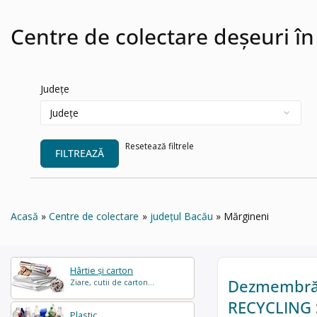
Centre de colectare deșeuri î
Județe
Resetează filtrele
FILTREAZĂ
Acasă
Centre de colectare
județul Bacău
Mărgineni
Hârtie și carton
Dezmembrăr
Ziare, cutii de carton...
RECYCLING 
Plastic