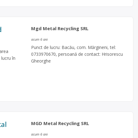
d
Mgd Metal Recycling SRL
acum 6 ani
Punct de lucru: Bacău, com. Mărgineni, tel:
carea
0733970670, persoană de contact: Hrisorescu
 lucru în
Gheorghe
tal
MGD Metal Recycling SRL
acum 6 ani