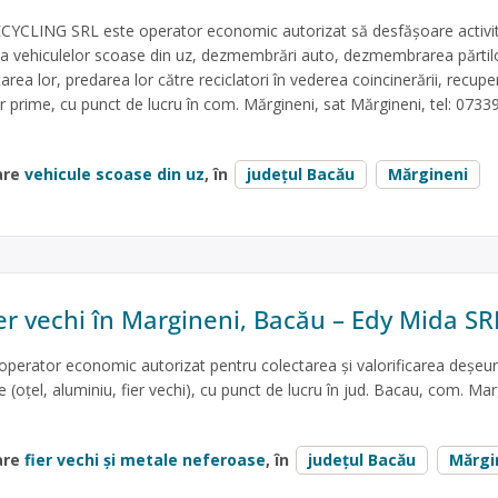
CLING SRL este operator economic autorizat să desfăşoare activit
e a vehiculelor scoase din uz, dezmembrări auto, dezmembrarea părtil
ea lor, predarea lor către reciclatori în vederea coincinerării, recuper
lor prime, cu punct de lucru în com. Mărgineni, sat Mărgineni, tel: 073
are
vehicule scoase din uz
, în
județul Bacău
Mărgineni
ier vechi în Margineni, Bacău – Edy Mida SR
perator economic autorizat pentru colectarea și valorificarea deșeur
(oțel, aluminiu, fier vechi), cu punct de lucru în jud. Bacau, com. Mar
are
fier vechi și metale neferoase
, în
județul Bacău
Mărgi