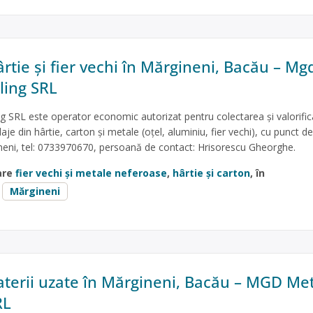
rtie și fier vechi în Mărgineni, Bacău – Mg
ling SRL
 SRL este operator economic autorizat pentru colectarea și valorifi
je din hârtie, carton și metale (oțel, aluminiu, fier vechi), cu punct de
eni, tel: 0733970670, persoană de contact: Hrisorescu Gheorghe.
are
fier vechi și metale neferoase
,
hârtie și carton
, în
Mărgineni
aterii uzate în Mărgineni, Bacău – MGD Me
RL