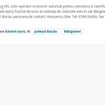
g SRL este operator economic autorizat pentru colectarea și valorifi
terii auto) Punctul de lucru al centrului de colectare este în sat Mărgine
d. Bacău, persoana de contact: Hrisovescu Ghe. Tel: 0749126436, fax:
are
baterii auto
, în
județul Bacău
Mărgineni