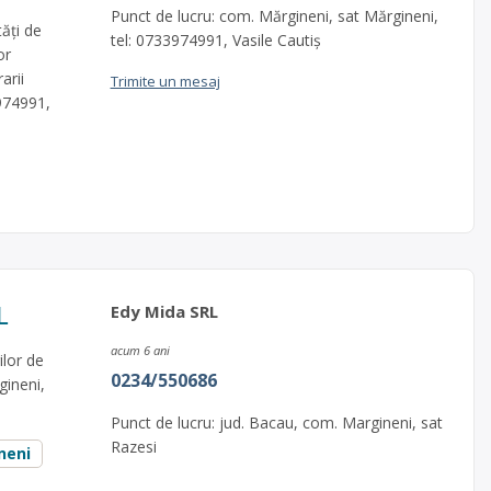
Punct de lucru: com. Mărgineni, sat Mărgineni,
ăţi de
tel: 0733974991, Vasile Cautiș
or
arii
Trimite un mesaj
3974991,
L
Edy Mida SRL
acum 6 ani
ilor de
0234/550686
gineni,
Punct de lucru: jud. Bacau, com. Margineni, sat
Razesi
neni