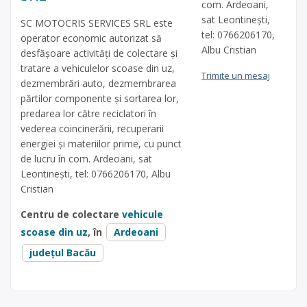
com. Ardeoani,
sat Leontinești,
SC MOTOCRIS SERVICES SRL este
tel: 0766206170,
operator economic autorizat să
Albu Cristian
desfăşoare activităţi de colectare şi
tratare a vehiculelor scoase din uz,
Trimite un mesaj
dezmembrări auto, dezmembrarea
părtilor componente și sortarea lor,
predarea lor către reciclatori în
vederea coincinerării, recuperarii
energiei și materiilor prime, cu punct
de lucru în com. Ardeoani, sat
Leontinești, tel: 0766206170, Albu
Cristian
Centru de colectare
vehicule
scoase din uz
, în
Ardeoani
județul Bacău