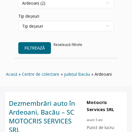
Tip deșeuri
Resetează filtrele
FILTREAZĂ
Acasă
Centre de colectare
județul Bacău
Ardeoani
Dezmembrări auto în
Motocris
Services SRL
Ardeoani, Bacău – SC
MOTOCRIS SERVICES
acum 5 ani
Punct de lucru:
SRL