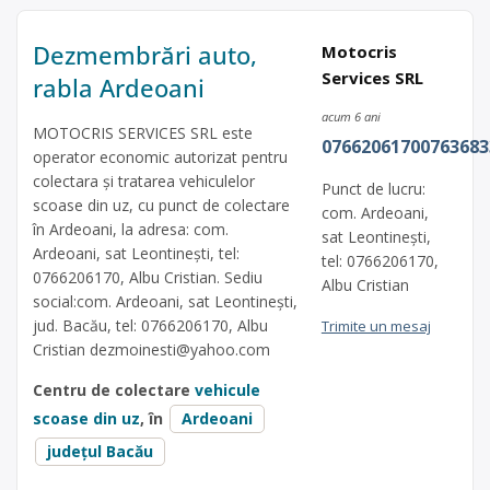
Dezmembrări auto,
Motocris
Services SRL
rabla Ardeoani
acum 6 ani
MOTOCRIS SERVICES SRL este
07662061700763683
operator economic autorizat pentru
colectara și tratarea vehiculelor
Punct de lucru:
scoase din uz, cu punct de colectare
com. Ardeoani,
în Ardeoani, la adresa: com.
sat Leontinești,
Ardeoani, sat Leontinești, tel:
tel: 0766206170,
0766206170, Albu Cristian. Sediu
Albu Cristian
social:com. Ardeoani, sat Leontinești,
jud. Bacău, tel: 0766206170, Albu
Trimite un mesaj
Cristian
dezmoinesti@yahoo.com
Centru de colectare
vehicule
scoase din uz
, în
Ardeoani
județul Bacău