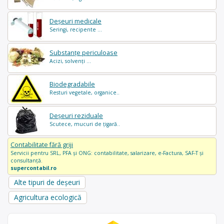
Deșeuri medicale
Seringi, recipente ...
Substanțe periculoase
Acizi, solvenți ...
Biodegradabile
Resturi vegetale, organice..
Deșeuri reziduale
Scutece, mucuri de țigară..
Contabilitate fără griji
Servicii pentru SRL, PFA și ONG: contabilitate, salarizare, e-Factura, SAF-T și
consultanță.
supercontabil.ro
Alte tipuri de deșeuri
Agricultura ecologică