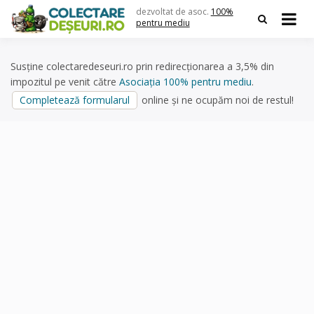
Skip
dezvoltat de asoc.
100%
to
pentru mediu
content
Susține colectaredeseuri.ro prin redirecționarea a 3,5% din
impozitul pe venit către
Asociația 100% pentru mediu
.
Completează formularul
online și ne ocupăm noi de restul!