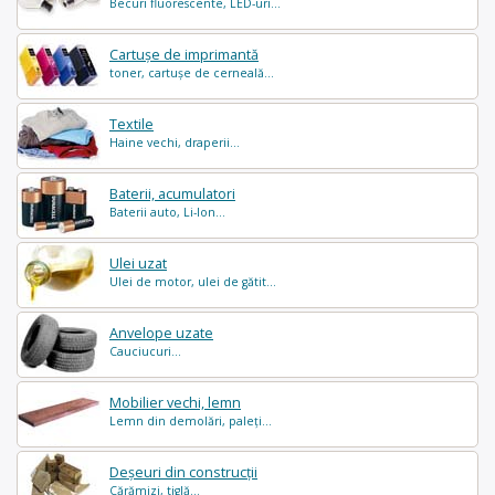
Becuri fluorescente, LED-uri...
Cartușe de imprimantă
toner, cartușe de cerneală...
Textile
Haine vechi, draperii...
Baterii, acumulatori
Baterii auto, Li-Ion...
Ulei uzat
Ulei de motor, ulei de gătit...
Anvelope uzate
Cauciucuri...
Mobilier vechi, lemn
Lemn din demolări, paleți...
Deșeuri din construcții
Cărămizi, tiglă...