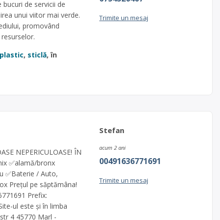
 bucuri de servicii de
uirea unui viitor mai verde.
Trimite un mesaj
ediului, promovând
 resurselor.
plastic
,
sticlă
, în
Stefan
acum 2 ani
ASE NEPERICULOASE! ÎN
00491636771691
mix ✅alamă/bronx
u ✅Baterie / Auto,
Trimite un mesaj
x Prețul pe săptămâna!
71691 Prefix:
e-ul este și în limba
tr 4 45770 Marl -