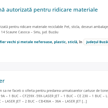
ă autorizată pentru ridicare materiale
zată pentru ridicare materiale reciclabile Pet, sticla, deseuri ambalaje
 14 Scaune Casoca – Siriu, jud. Buzău
fier vechi și metale neferoase
,
plastic
,
sticlă
, în
județul Buză
er
 sa ne faceti o oferta pentru predarea urmatoarelor cartuse de tone
9A – 1 BUC – CF259X -59X-LASER JET – 1 BUC – CE 230 – 1 BUC – 
 – LASER JET – 2 BUC – CB436A – 36A – LASER JET […]