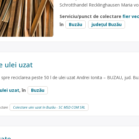
Schrotthandel Recklinghausen Maria vo
Serviciu/punct de colectare
fier ve
în
Buzău
județul Buzău
e ulei uzat
u spre reciclarea peste 50 l de ulei uzat Andrei Ionita – BUZAU, jud. B
ulei uzat
, în
Buzău
ectare
Colectare ulei uzat în Buzău - SC MSD COM SRL
zate