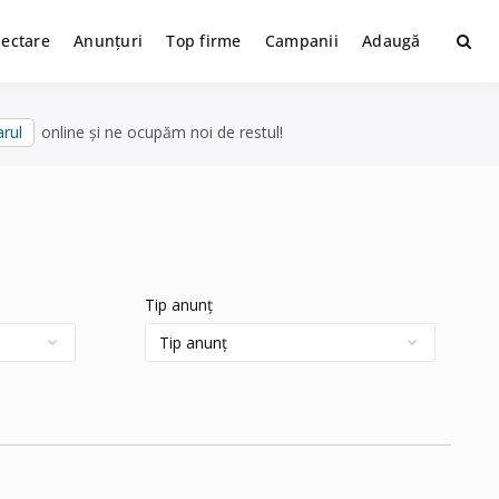
lectare
Anunțuri
Top firme
Campanii
Adaugă
rul
online și ne ocupăm noi de restul!
Tip anunț