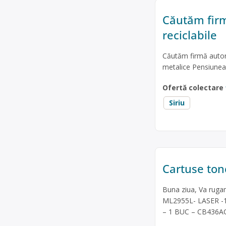
Căutăm firm
reciclabile
Căutăm firmă autori
metalice Pensiunea
Ofertă colectare
Siriu
Cartuse ton
Buna ziua, Va rugam
ML2955L- LASER -1
– 1 BUC – CB436AC