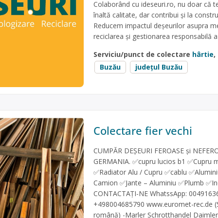
Colaborând cu ideseuri.ro, nu doar că te
înaltă calitate, dar contribui și la constr
Reducem impactul deșeurilor asupra m
reciclarea și gestionarea responsabilă a
Serviciu/punct de colectare
hârtie
,
Buzău
județul Buzău
Colectare fier vechi
CUMPĂR DEȘEURI FEROASE și NEFERO
GERMANIA. ✅cupru lucios b1 ✅Cupru 
✅Radiator Alu / Cupru ✅cablu ✅Alumini
Camion ✅Jante – Aluminiu ✅Plumb ✅Ino
CONTACTAȚI-NE WhatssApp: 004916367
+498004685790 www.euromet-rec.de (Sit
română) -Marler Schrotthandel Daimlers