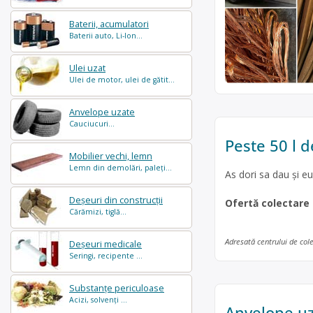
Baterii, acumulatori
Baterii auto, Li-Ion...
Ulei uzat
Ulei de motor, ulei de gătit...
Anvelope uzate
Cauciucuri...
Peste 50 l d
Mobilier vechi, lemn
Lemn din demolări, paleți...
As dori sa dau și e
Deșeuri din construcții
Ofertă colectare
Cărămizi, tiglă...
Adresată centrului de col
Deșeuri medicale
Seringi, recipente ...
Substanțe periculoase
Acizi, solvenți ...
Anvelope u