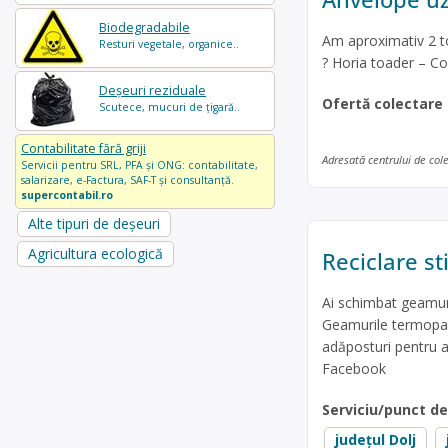
Biodegradabile
Am aproximativ 2 to
Resturi vegetale, organice..
? Horia toader – Co
Deșeuri reziduale
Ofertă colectare
Scutece, mucuri de țigară..
Contabilitate fără griji
Adresată centrului de col
Servicii pentru SRL, PFA și ONG: contabilitate,
salarizare, e-Factura, SAF-T și consultanță.
supercontabil.ro
Alte tipuri de deșeuri
Agricultura ecologică
Reciclare s
Ai schimbat geamuri
Geamurile termopan p
adăposturi pentru a
Facebook
Serviciu/punct d
județul Dolj