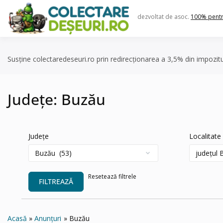
Skip
to
dezvoltat de asoc.
100% pent
content
Susține colectaredeseuri.ro prin redirecționarea a 3,5% din impozit
Județe:
Buzău
Județe
Localitate
Resetează filtrele
FILTREAZĂ
Acasă
Anunțuri
Buzău