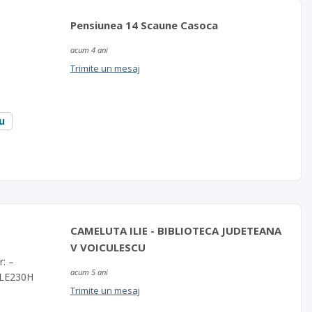
Pensiunea 14 Scaune Casoca
acum 4 ani
Trimite un mesaj
u
CAMELUTA ILIE - BIBLIOTECA JUDETEANA
V VOICULESCU
r: –
acum 5 ani
LLE230H
Trimite un mesaj