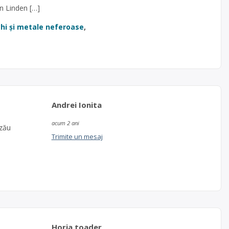
n Linden […]
chi și metale neferoase
,
Andrei Ionita
acum 2 ani
uzău
Trimite un mesaj
Horia toader