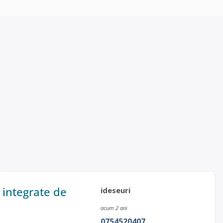
i integrate de
ideseuri
acum 2 ani
0754520407