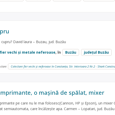
upru
 cupru? David laura – Buzau, jud. Buzău
fier vechi și metale neferoase
, în
Buzău
județul Buzău
ectare
Colectare fier vechi și neferoase în Constanța, Str. Interioara 2 Nr.2 - Shark Const
 imprimante, o mașină de spălat, mixer
primante pe care nu le mai folosesc(Cannon, HP și Epson), un mixer 
lat semiautomata, care încălzește apa. Carmen – Lopatari, jud. Buzău