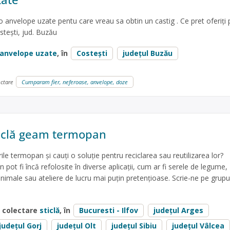
 anvelope uzate pentu care vreau sa obtin un castig . Ce pret oferiți
stești, jud. Buzău
anvelope uzate
, în
Costești
județul Buzău
ectare
Cumparam fier, neferoase, anvelope, doze
ticlă geam termopan
le termopan și cauți o soluție pentru reciclarea sau reutilizarea lor?
ot fi încă refolosite în diverse aplicații, cum ar fi serele de legume,
nimale sau ateliere de lucru mai puțin pretențioase. Scrie-ne pe grupu
e colectare
sticlă
, în
Bucuresti - Ilfov
județul Arges
județul Gorj
județul Olt
județul Sibiu
județul Vâlcea