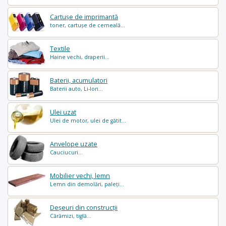
Cartușe de imprimantă
toner, cartușe de cerneală...
Textile
Haine vechi, draperii...
Baterii, acumulatori
Baterii auto, Li-Ion...
Ulei uzat
Ulei de motor, ulei de gătit...
Anvelope uzate
Cauciucuri...
Mobilier vechi, lemn
Lemn din demolări, paleți...
Deșeuri din construcții
Cărămizi, tiglă...