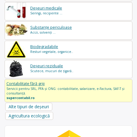
Deșeuri medicale
Seringi, recipente ...
Substanțe periculoase
Acizi, solvenți ...
Biodegradabile
Resturi vegetale, organice..
Deșeuri reziduale
Scutece, mucuri de țigară..
Contabilitate fără griji
Servicii pentru SRL, PFA și ONG: contabilitate, salarizare, e-Factura, SAF-T și
consultanță.
supercontabil.ro
Alte tipuri de deșeuri
Agricultura ecologică