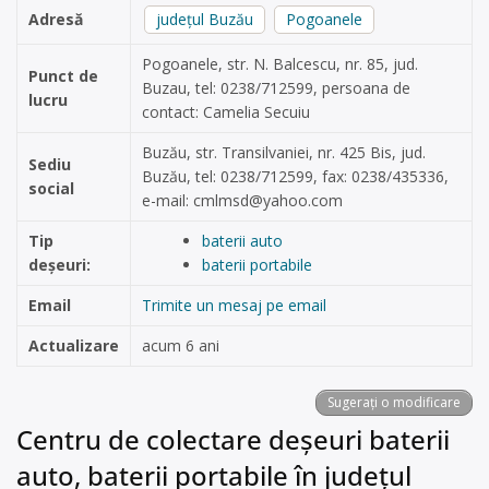
Adresă
județul Buzău
Pogoanele
Pogoanele, str. N. Balcescu, nr. 85, jud.
Punct de
Buzau, tel: 0238/712599, persoana de
lucru
contact: Camelia Secuiu
Buzău, str. Transilvaniei, nr. 425 Bis, jud.
Sediu
Buzău, tel: 0238/712599, fax: 0238/435336,
social
e-mail:
cmlmsd@yahoo.com
Tip
baterii auto
deșeuri:
baterii portabile
Email
Trimite un mesaj pe email
Actualizare
acum 6 ani
Sugerați o modificare
Centru de colectare deșeuri baterii
auto, baterii portabile în județul