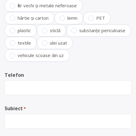
fier vechi și metale neferoase
hârtie și carton
lemn
PET
plastic
sticlă
substanțe periculoase
textile
ulei uzat
vehicule scoase din uz
Telefon
Subiect
*