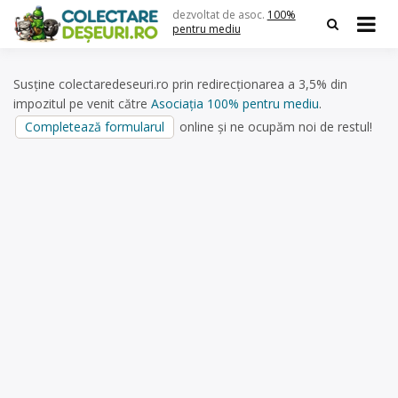
Skip
dezvoltat de asoc.
100%
to
pentru mediu
content
Susține colectaredeseuri.ro prin redirecționarea a 3,5% din
impozitul pe venit către
Asociația 100% pentru mediu
.
Completează formularul
online și ne ocupăm noi de restul!