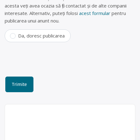
acesta veți avea ocazia să fiți contactat și de alte companii
interesate. Alternativ, puteți folosi
acest formular
pentru
publicarea unui anunt nou.
Da, doresc publicarea
Colectare baterii uzate în
Pogoanele, – CRISMAT
STEEL SRL
CRISMAT STEEL SRL este operator
CRISMAT STEEL