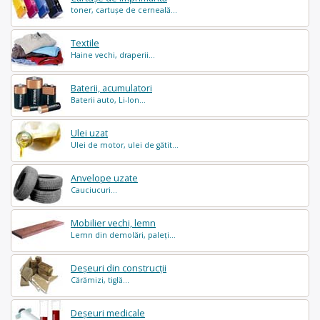
toner, cartușe de cerneală...
Textile
Haine vechi, draperii...
Baterii, acumulatori
Baterii auto, Li-Ion...
Ulei uzat
Ulei de motor, ulei de gătit...
Anvelope uzate
Cauciucuri...
Mobilier vechi, lemn
Lemn din demolări, paleți...
Deșeuri din construcții
Cărămizi, tiglă...
Deșeuri medicale