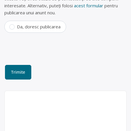
interesate. Alternativ, puteți folosi
acest formular
pentru
publicarea unui anunt nou.
Da, doresc publicarea
Colectare deșeuri electrice
și acumulatori uzați în
Ploiești – Environmental
Waste Solutions SRL
Environmental
Waste
Environmental Waste Solutions (EWS)