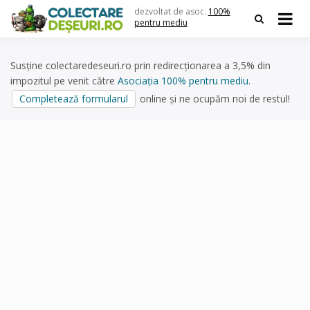
Skip
dezvoltat de asoc.
100%
to
pentru mediu
content
Susține colectaredeseuri.ro prin redirecționarea a 3,5% din
impozitul pe venit către
Asociația 100% pentru mediu
.
Completează formularul
online și ne ocupăm noi de restul!