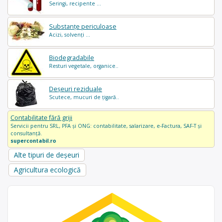
Seringi, recipente ...
Substanțe periculoase
Acizi, solvenți ...
Biodegradabile
Resturi vegetale, organice..
Deșeuri reziduale
Scutece, mucuri de țigară..
Contabilitate fără griji
Servicii pentru SRL, PFA și ONG: contabilitate, salarizare, e-Factura, SAF-T și
consultanță.
supercontabil.ro
Alte tipuri de deșeuri
Agricultura ecologică