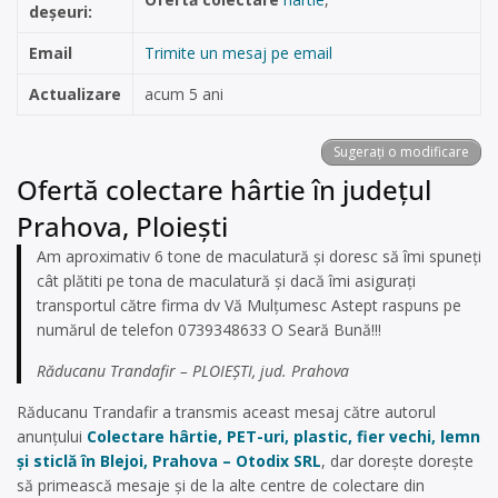
deșeuri:
Email
Trimite un mesaj pe email
Actualizare
acum 5 ani
Sugerați o modificare
Ofertă colectare hârtie în județul
Prahova, Ploiești
Am aproximativ 6 tone de maculatură și doresc să îmi spuneți
cât plătiti pe tona de maculatură și dacă îmi asigurați
transportul către firma dv Vă Mulțumesc Astept raspuns pe
numărul de telefon 0739348633 O Seară Bună!!!
Răducanu Trandafir – PLOIEȘTI, jud. Prahova
Răducanu Trandafir a transmis aceast mesaj către autorul
anunțului
Colectare hârtie, PET-uri, plastic, fier vechi, lemn
și sticlă în Blejoi, Prahova – Otodix SRL
, dar dorește dorește
să primească mesaje și de la alte centre de colectare din