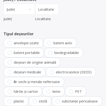
Județ
Localitate
Tipul deșeurilor
anvelope uzate
baterii auto
baterii portabile
biodegradabile
deșeuri de origine animală
deșeuri medicale
electrocasnice (DEEE)
fier vechi și metale neferoase
hârtie și carton
lemn
PET
plastic
sticlă
substanțe periculoase