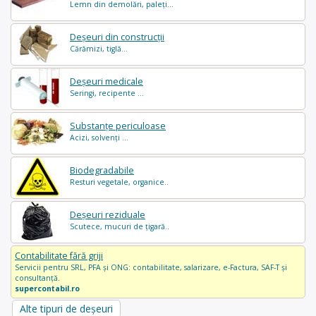
Lemn din demolări, paleți...
Deșeuri din construcții
Cărămizi, tiglă...
Deșeuri medicale
Seringi, recipente ...
Substanțe periculoase
Acizi, solvenți ...
Biodegradabile
Resturi vegetale, organice..
Deșeuri reziduale
Scutece, mucuri de țigară..
Contabilitate fără griji
Servicii pentru SRL, PFA și ONG: contabilitate, salarizare, e-Factura, SAF-T și
consultanță.
supercontabil.ro
Alte tipuri de deșeuri