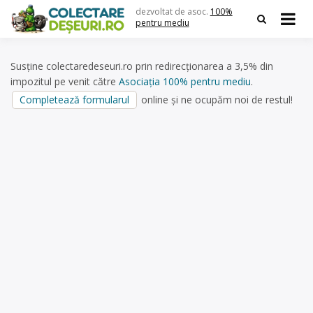
Skip
dezvoltat de asoc.
100%
to
pentru mediu
content
Susține colectaredeseuri.ro prin redirecționarea a 3,5% din
impozitul pe venit către
Asociația 100% pentru mediu
.
Completează formularul
online și ne ocupăm noi de restul!