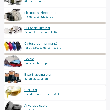
Aluminiu, cupru...
Electrice și electronice
Frigidere, televizoare...
Surse de iluminat
Becuri fluorescente, LED-uri...
Cartușe de imprimantă
toner, cartușe de cerneală...
Textile
Haine vechi, draperii...
Baterii, acumulatori
Baterii auto, Li-Ion...
Ulei uzat
Ulei de motor, ulei de gătit...
Anvelope uzate
Cauciucuri...