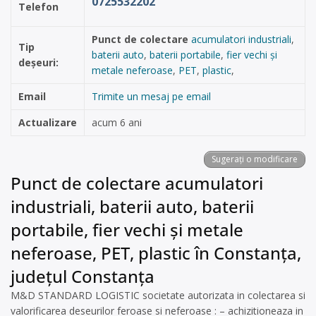
0725532202
Telefon
Punct de colectare
acumulatori industriali
,
Tip
baterii auto
,
baterii portabile
,
fier vechi și
deșeuri:
metale neferoase
,
PET
,
plastic
,
Email
Trimite un mesaj pe email
Actualizare
acum 6 ani
Sugerați o modificare
Punct de colectare acumulatori
industriali, baterii auto, baterii
portabile, fier vechi și metale
neferoase, PET, plastic în Constanța,
județul Constanța
M&D STANDARD LOGISTIC societate autorizata in colectarea si
valorificarea deseurilor feroase si neferoase : – achizitioneaza in