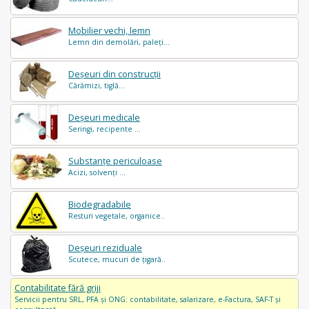
Mobilier vechi, lemn
Lemn din demolări, paleți...
Deșeuri din construcții
Cărămizi, tiglă...
Deșeuri medicale
Seringi, recipente ...
Substanțe periculoase
Acizi, solvenți ...
Biodegradabile
Resturi vegetale, organice..
Deșeuri reziduale
Scutece, mucuri de țigară..
Contabilitate fără griji
Servicii pentru SRL, PFA și ONG: contabilitate, salarizare, e-Factura, SAF-T și