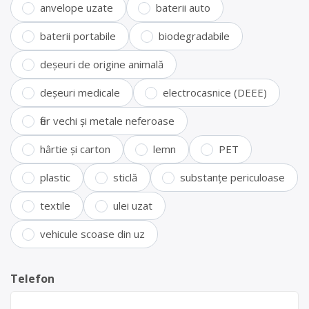
anvelope uzate
baterii auto
baterii portabile
biodegradabile
deșeuri de origine animală
deșeuri medicale
electrocasnice (DEEE)
fier vechi și metale neferoase
hârtie și carton
lemn
PET
plastic
sticlă
substanțe periculoase
textile
ulei uzat
vehicule scoase din uz
Telefon