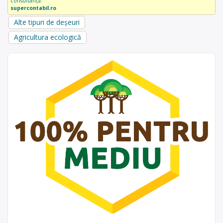
consultanță.
supercontabil.ro
Alte tipuri de deșeuri
Agricultura ecologică