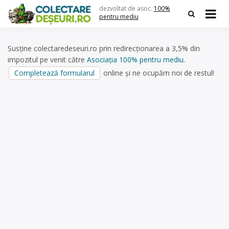
Skip
dezvoltat de asoc.
100%
to
pentru mediu
content
Susține colectaredeseuri.ro prin redirecționarea a 3,5% din
impozitul pe venit către
Asociația 100% pentru mediu
.
Completează formularul
online și ne ocupăm noi de restul!