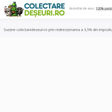
Skip
to
dezvoltat de asoc.
100% pent
content
Susține colectaredeseuri.ro prin redirecționarea a 3,5% din impozit