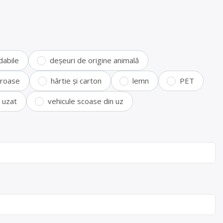
dabile
deșeuri de origine animală
feroase
hârtie și carton
lemn
PET
i uzat
vehicule scoase din uz