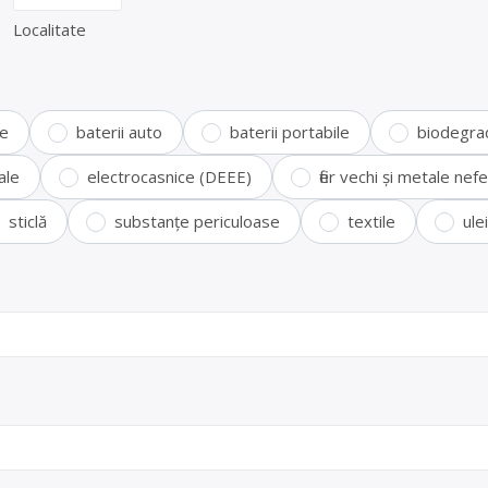
Localitate
te
baterii auto
baterii portabile
biodegra
ale
electrocasnice (DEEE)
fier vechi și metale ne
sticlă
substanțe periculoase
textile
ule