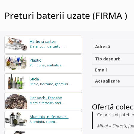
Preturi baterii uzate (FIRMA )
Hârtie și carton
Adresă
Ziare, cutii de carton...
Tip deșeuri:
Plastic
PET, pungi, ambalaje...
Email
Sticlă
Actualizare
Sticle, borcane, geamuri...
Fier vechi, feroase
Metale feroase, otel...
Ofertă colect
Ce pret imi puteti 
Aluminiu, neferoase...
Aluminiu, cupru...
Mihai – Sintesti, jud