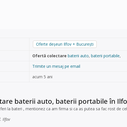
Oferte deșeuri Ilfov + București
Ofertă colectare
baterii auto
,
baterii portabile
,
Trimite un mesaj pe email
acum 5 ani
are baterii auto, baterii portabile în Ilf
oferi la bateri , mentionez ca am firma si ca as putea sa fac rost de ce
. Ilfov