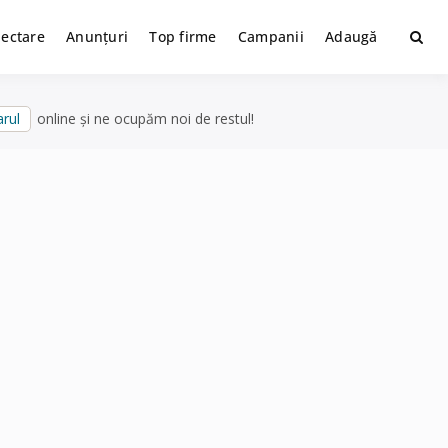
lectare
Anunțuri
Top firme
Campanii
Adaugă
rul
online și ne ocupăm noi de restul!