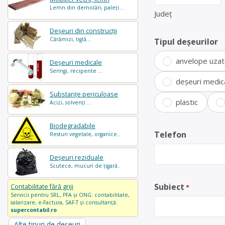
Lemn din demolări, paleți...
Județ
Deșeuri din construcții
Cărămizi, tiglă...
Tipul deșeurilor
anvelope uza
Deșeuri medicale
Seringi, recipente ...
deșeuri medic
Substanțe periculoase
plastic
Acizi, solvenți ...
Biodegradabile
Telefon
Resturi vegetale, organice..
Deșeuri reziduale
Scutece, mucuri de țigară..
Subiect
Contabilitate fără griji
*
Servicii pentru SRL, PFA și ONG: contabilitate,
salarizare, e-Factura, SAF-T și consultanță.
supercontabil.ro
Alte tipuri de deșeuri