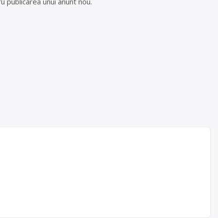
u publicarea unui anunt nou.
ROD
1300
aleti,
lfov.
[…]