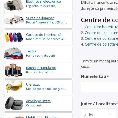
Electrice și electronice
Mihai a transmis acea
Frigidere, televizoare...
dorește să primească m
Centre de co
Surse de iluminat
Becuri fluorescente, LED-uri...
Colectare baterii 
Centre de colectare 
Cartușe de imprimantă
Centre de colectare
toner, cartușe de cerneală...
Centre de colectare 
Textile
Haine vechi, draperii...
Trimite un mesaj auto
Mihai
Baterii, acumulatori
Baterii auto, Li-Ion...
Numele tău
*
Ulei uzat
Ulei de motor, ulei de gătit...
Anvelope uzate
Județ / Localitate
Cauciucuri...
Mobilier vechi, lemn