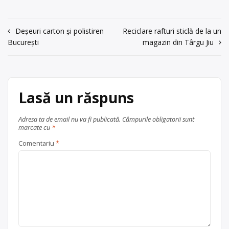
acum 6 ani
0764947430
Navigare
Deșeuri carton și polistiren
Reciclare rafturi sticlă de la un
Trimite un mesaj
București
magazin din Târgu Jiu
în
articole
Lasă un răspuns
Adresa ta de email nu va fi publicată.
Câmpurile obligatorii sunt
marcate cu
*
Comentariu
*