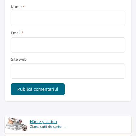
Nume
*
Email
*
Site web
Hârtie și carton
Ziare, cutii de carton...