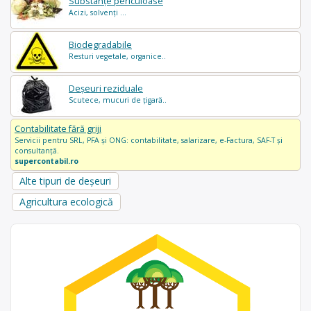
Substanțe periculoase
Acizi, solvenți ...
Biodegradabile
Resturi vegetale, organice..
Deșeuri reziduale
Scutece, mucuri de țigară..
Contabilitate fără griji
Servicii pentru SRL, PFA și ONG: contabilitate, salarizare, e-Factura, SAF-T și
consultanță.
supercontabil.ro
Alte tipuri de deșeuri
Agricultura ecologică