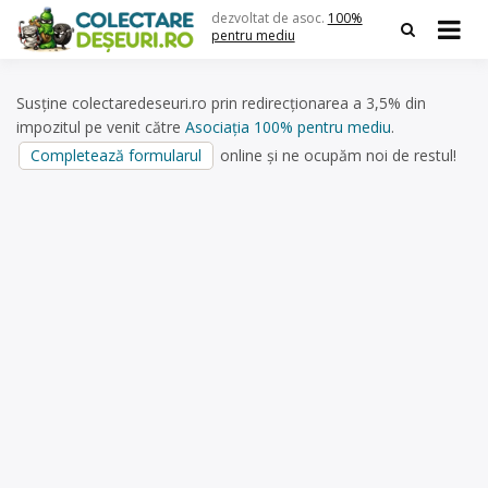
Skip
dezvoltat de asoc.
100%
to
pentru mediu
content
Susține colectaredeseuri.ro prin redirecționarea a 3,5% din
impozitul pe venit către
Asociația 100% pentru mediu
.
Completează formularul
online și ne ocupăm noi de restul!