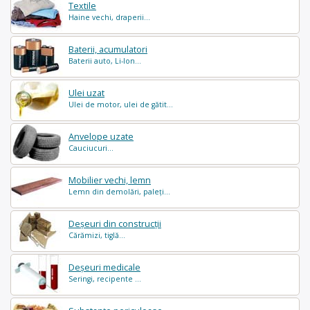
Textile
Haine vechi, draperii...
Baterii, acumulatori
Baterii auto, Li-Ion...
Ulei uzat
Ulei de motor, ulei de gătit...
Anvelope uzate
Cauciucuri...
Mobilier vechi, lemn
Lemn din demolări, paleți...
Deșeuri din construcții
Cărămizi, tiglă...
Deșeuri medicale
Seringi, recipente ...